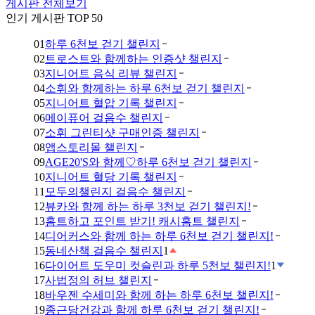
게시판 전체보기
인기 게시판 TOP 50
01
하루 6천보 걷기 챌린지
02
트로스트와 함께하는 인증샷 챌린지
03
지니어트 음식 리뷰 챌린지
04
소휘와 함께하는 하루 6천보 걷기 챌린지
05
지니어트 혈압 기록 챌린지
06
메이퓨어 걸음수 챌린지
07
소휘 그린티샷 구매인증 챌린지
08
앱스토리몰 챌린지
09
AGE20'S와 함께♡하루 6천보 걷기 챌린지
10
지니어트 혈당 기록 챌린지
11
모두의챌린지 걸음수 챌린지
12
뷰카와 함께 하는 하루 3천보 걷기 챌린지!
13
홈트하고 포인트 받기! 캐시홈트 챌린지
14
디어커스와 함께 하는 하루 6천보 걷기 챌린지!
15
동네산책 걸음수 챌린지
1
16
다이어트 도우미 컷슬린과 하루 5천보 챌린지!
1
17
사법정의 허브 챌린지
18
바우젠 수세미와 함께 하는 하루 6천보 챌린지!
19
종근당건강과 함께 하루 6천보 걷기 챌린지!