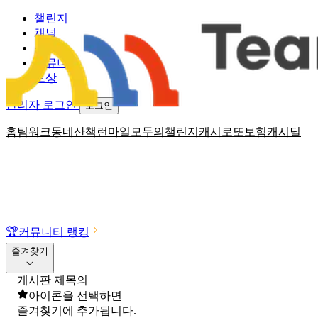
챌린지
채널
소식
커뮤니티
보상
관리자 로그인
로그인
홈
팀워크
동네산책
런마일
모두의챌린지
캐시로또
보험
캐시딜
🏆
커뮤니티 랭킹
즐겨찾기
게시판 제목의
아이콘을 선택하면
즐겨찾기에 추가됩니다.