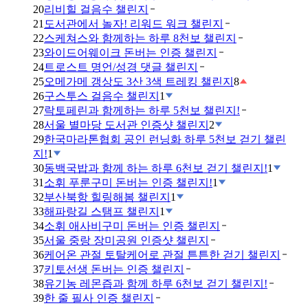
20
리비힐 걸음수 챌린지
21
도서관에서 놀자! 리워드 워크 챌린지
22
스케쳐스와 함께하는 하루 8천보 챌린지
23
와이드어웨이크 돈버는 인증 챌린지
24
트로스트 명언/성경 댓글 챌린지
25
오메가메 갱상도 3산 3색 트레킹 챌린지
8
26
구스투스 걸음수 챌린지
1
27
락토페린과 함께하는 하루 5천보 챌린지!
28
서울 별마당 도서관 인증샷 챌린지
2
29
한국마라톤협회 공인 런닝화 하루 5천보 걷기 챌린
지!
1
30
동백국밥과 함께 하는 하루 6천보 걷기 챌린지!
1
31
소휘 푸룬구미 돈버는 인증 챌린지!
1
32
부산북항 힐링해봄 챌린지
1
33
해파랑길 스탬프 챌린지
1
34
소휘 애사비구미 돈버는 인증 챌린지
35
서울 중랑 장미공원 인증샷 챌린지
36
케어온 관절 토탈케어로 관절 튼튼한 걷기 챌린지
37
키토선생 돈버는 인증 챌린지
38
유기농 레몬즙과 함께 하루 6천보 걷기 챌린지!
39
한 줄 필사 인증 챌린지