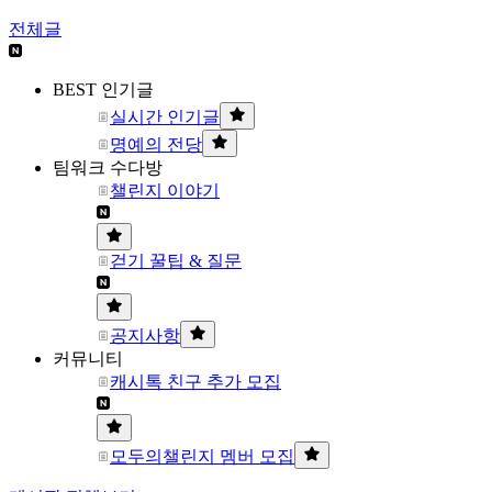
전체글
BEST 인기글
실시간 인기글
명예의 전당
팀워크 수다방
챌린지 이야기
걷기 꿀팁 & 질문
공지사항
커뮤니티
캐시톡 친구 추가 모집
모두의챌린지 멤버 모집