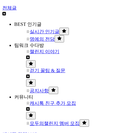
전체글
BEST 인기글
실시간 인기글
명예의 전당
팀워크 수다방
챌린지 이야기
걷기 꿀팁 & 질문
공지사항
커뮤니티
캐시톡 친구 추가 모집
모두의챌린지 멤버 모집