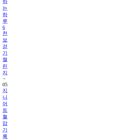
하
는
하
루
6
천
보
걷
기
챌
린
지
05
지
니
어
트
혈
압
기
록