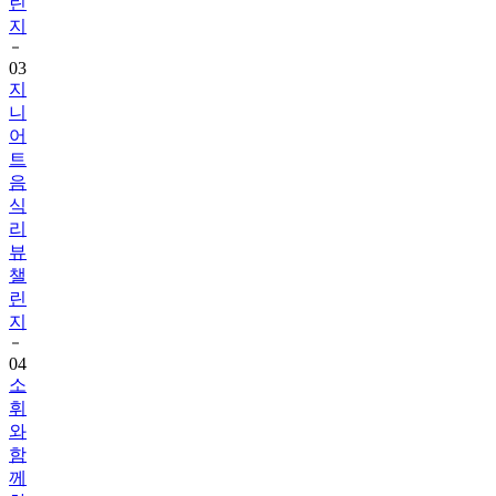
린
지
03
지
니
어
트
음
식
리
뷰
챌
린
지
04
소
휘
와
함
께