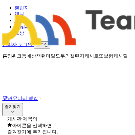
챌린지
채널
소식
커뮤니티
보상
관리자 로그인
로그인
홈
팀워크
동네산책
런마일
모두의챌린지
캐시로또
보험
캐시딜
🏆
커뮤니티 랭킹
즐겨찾기
게시판 제목의
아이콘을 선택하면
즐겨찾기에 추가됩니다.