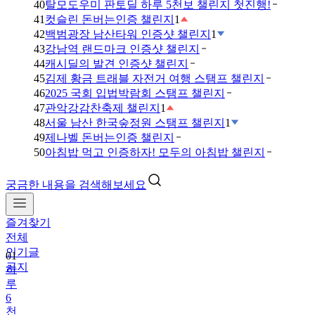
40
탈모도우미 판토딜 하루 5천보 챌린지 첫진행!
41
컷슬린 돈버는인증 챌린지
1
42
백범광장 남산타워 인증샷 챌린지
1
43
강남역 랜드마크 인증샷 챌린지
44
캐시딜의 발견 인증샷 챌린지
45
김제 황금 트래블 자전거 여행 스탬프 챌린지
46
2025 국회 입법박람회 스탬프 챌린지
47
관악강감찬축제 챌린지
1
48
서울 남산 한국숲정원 스탬프 챌린지
1
49
제나벨 돈버는인증 챌린지
50
아침밥 먹고 인증하자! 모두의 아침밥 챌린지
궁금한 내용을 검색해보세요
즐겨찾기
전체
인기글
01
공지
하
루
6
천