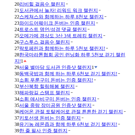
20
리비힐 걸음수 챌린지
21
도서관에서 놀자! 리워드 워크 챌린지
22
스케쳐스와 함께하는 하루 8천보 챌린지
23
와이드어웨이크 돈버는 인증 챌린지
24
트로스트 명언/성경 댓글 챌린지
25
오메가메 갱상도 3산 3색 트레킹 챌린지
26
구스투스 걸음수 챌린지
27
락토페린과 함께하는 하루 5천보 챌린지!
28
한국마라톤협회 공인 런닝화 하루 5천보 걷기 챌린
지!
1
29
서울 별마당 도서관 인증샷 챌린지
1
30
동백국밥과 함께 하는 하루 6천보 걷기 챌린지!
31
소휘 푸룬구미 돈버는 인증 챌린지!
32
부산북항 힐링해봄 챌린지
33
해파랑길 스탬프 챌린지
34
소휘 애사비구미 돈버는 인증 챌린지
35
서울 중랑 장미공원 인증샷 챌린지
36
케어온 관절 토탈케어로 관절 튼튼한 걷기 챌린지
37
키토선생 돈버는 인증 챌린지
38
유기농 레몬즙과 함께 하루 6천보 걷기 챌린지!
39
한 줄 필사 인증 챌린지