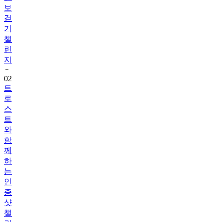
보
걷
기
챌
린
지
02
트
로
스
트
와
함
께
하
는
인
증
샷
챌