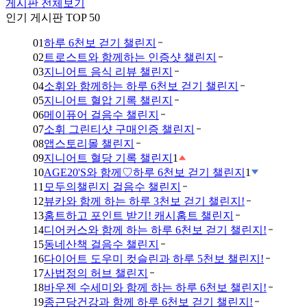
게시판 전체보기
인기 게시판 TOP 50
01
하루 6천보 걷기 챌린지
02
트로스트와 함께하는 인증샷 챌린지
03
지니어트 음식 리뷰 챌린지
04
소휘와 함께하는 하루 6천보 걷기 챌린지
05
지니어트 혈압 기록 챌린지
06
메이퓨어 걸음수 챌린지
07
소휘 그린티샷 구매인증 챌린지
08
앱스토리몰 챌린지
09
지니어트 혈당 기록 챌린지
1
10
AGE20'S와 함께♡하루 6천보 걷기 챌린지
1
11
모두의챌린지 걸음수 챌린지
12
뷰카와 함께 하는 하루 3천보 걷기 챌린지!
13
홈트하고 포인트 받기! 캐시홈트 챌린지
14
디어커스와 함께 하는 하루 6천보 걷기 챌린지!
15
동네산책 걸음수 챌린지
16
다이어트 도우미 컷슬린과 하루 5천보 챌린지!
17
사법정의 허브 챌린지
18
바우젠 수세미와 함께 하는 하루 6천보 챌린지!
19
종근당건강과 함께 하루 6천보 걷기 챌린지!