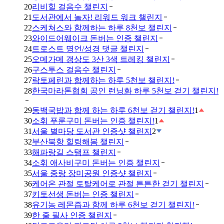
20
리비힐 걸음수 챌린지
21
도서관에서 놀자! 리워드 워크 챌린지
22
스케쳐스와 함께하는 하루 8천보 챌린지
23
와이드어웨이크 돈버는 인증 챌린지
24
트로스트 명언/성경 댓글 챌린지
25
오메가메 갱상도 3산 3색 트레킹 챌린지
26
구스투스 걸음수 챌린지
27
락토페린과 함께하는 하루 5천보 챌린지!
28
한국마라톤협회 공인 런닝화 하루 5천보 걷기 챌린지!
29
동백국밥과 함께 하는 하루 6천보 걷기 챌린지!
1
30
소휘 푸룬구미 돈버는 인증 챌린지!
1
31
서울 별마당 도서관 인증샷 챌린지
2
32
부산북항 힐링해봄 챌린지
33
해파랑길 스탬프 챌린지
34
소휘 애사비구미 돈버는 인증 챌린지
35
서울 중랑 장미공원 인증샷 챌린지
36
케어온 관절 토탈케어로 관절 튼튼한 걷기 챌린지
37
키토선생 돈버는 인증 챌린지
38
유기농 레몬즙과 함께 하루 6천보 걷기 챌린지!
39
한 줄 필사 인증 챌린지