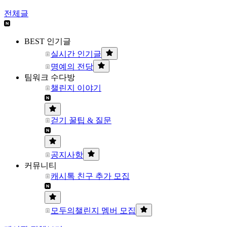
전체글
BEST 인기글
실시간 인기글
명예의 전당
팀워크 수다방
챌린지 이야기
걷기 꿀팁 & 질문
공지사항
커뮤니티
캐시톡 친구 추가 모집
모두의챌린지 멤버 모집