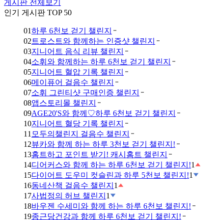
게시판 전체보기
인기 게시판 TOP 50
01
하루 6천보 걷기 챌린지
02
트로스트와 함께하는 인증샷 챌린지
03
지니어트 음식 리뷰 챌린지
04
소휘와 함께하는 하루 6천보 걷기 챌린지
05
지니어트 혈압 기록 챌린지
06
메이퓨어 걸음수 챌린지
07
소휘 그린티샷 구매인증 챌린지
08
앱스토리몰 챌린지
09
AGE20'S와 함께♡하루 6천보 걷기 챌린지
10
지니어트 혈당 기록 챌린지
11
모두의챌린지 걸음수 챌린지
12
뷰카와 함께 하는 하루 3천보 걷기 챌린지!
13
홈트하고 포인트 받기! 캐시홈트 챌린지
14
디어커스와 함께 하는 하루 6천보 걷기 챌린지!
1
15
다이어트 도우미 컷슬린과 하루 5천보 챌린지!
1
16
동네산책 걸음수 챌린지
1
17
사법정의 허브 챌린지
1
18
바우젠 수세미와 함께 하는 하루 6천보 챌린지!
19
종근당건강과 함께 하루 6천보 걷기 챌린지!