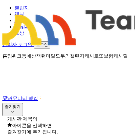
챌린지
채널
소식
커뮤니티
보상
관리자 로그인
로그인
홈
팀워크
동네산책
런마일
모두의챌린지
캐시로또
보험
캐시딜
🏆
커뮤니티 랭킹
즐겨찾기
게시판 제목의
아이콘을 선택하면
즐겨찾기에 추가됩니다.