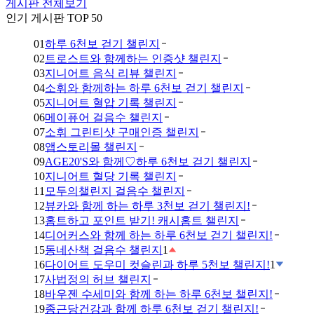
게시판 전체보기
인기 게시판 TOP 50
01
하루 6천보 걷기 챌린지
02
트로스트와 함께하는 인증샷 챌린지
03
지니어트 음식 리뷰 챌린지
04
소휘와 함께하는 하루 6천보 걷기 챌린지
05
지니어트 혈압 기록 챌린지
06
메이퓨어 걸음수 챌린지
07
소휘 그린티샷 구매인증 챌린지
08
앱스토리몰 챌린지
09
AGE20'S와 함께♡하루 6천보 걷기 챌린지
10
지니어트 혈당 기록 챌린지
11
모두의챌린지 걸음수 챌린지
12
뷰카와 함께 하는 하루 3천보 걷기 챌린지!
13
홈트하고 포인트 받기! 캐시홈트 챌린지
14
디어커스와 함께 하는 하루 6천보 걷기 챌린지!
15
동네산책 걸음수 챌린지
1
16
다이어트 도우미 컷슬린과 하루 5천보 챌린지!
1
17
사법정의 허브 챌린지
18
바우젠 수세미와 함께 하는 하루 6천보 챌린지!
19
종근당건강과 함께 하루 6천보 걷기 챌린지!