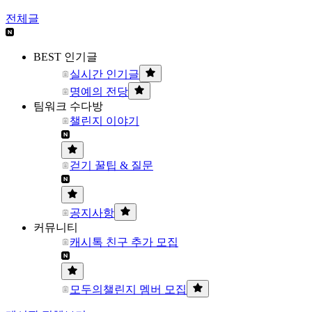
전체글
BEST 인기글
실시간 인기글
명예의 전당
팀워크 수다방
챌린지 이야기
걷기 꿀팁 & 질문
공지사항
커뮤니티
캐시톡 친구 추가 모집
모두의챌린지 멤버 모집