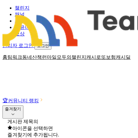
챌린지
채널
소식
커뮤니티
보상
관리자 로그인
로그인
홈
팀워크
동네산책
런마일
모두의챌린지
캐시로또
보험
캐시딜
🏆
커뮤니티 랭킹
즐겨찾기
게시판 제목의
아이콘을 선택하면
즐겨찾기에 추가됩니다.