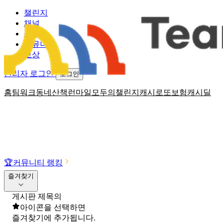
챌린지
채널
소식
커뮤니티
보상
관리자 로그인
로그인
홈
팀워크
동네산책
런마일
모두의챌린지
캐시로또
보험
캐시딜
🏆
커뮤니티 랭킹
즐겨찾기
게시판 제목의
아이콘을 선택하면
즐겨찾기에 추가됩니다.