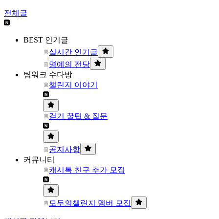
전체글
BEST 인기글
실시간 인기글
명예의 전당
팀워크 수다방
챌린지 이야기
걷기 꿀팁 & 질문
공지사항
커뮤니티
캐시톡 친구 추가 모집
모두의챌린지 멤버 모집