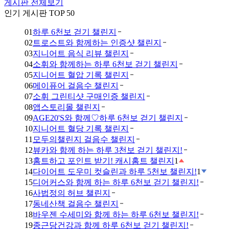
게시판 전체보기
인기 게시판 TOP 50
01
하루 6천보 걷기 챌린지
02
트로스트와 함께하는 인증샷 챌린지
03
지니어트 음식 리뷰 챌린지
04
소휘와 함께하는 하루 6천보 걷기 챌린지
05
지니어트 혈압 기록 챌린지
06
메이퓨어 걸음수 챌린지
07
소휘 그린티샷 구매인증 챌린지
08
앱스토리몰 챌린지
09
AGE20'S와 함께♡하루 6천보 걷기 챌린지
10
지니어트 혈당 기록 챌린지
11
모두의챌린지 걸음수 챌린지
12
뷰카와 함께 하는 하루 3천보 걷기 챌린지!
13
홈트하고 포인트 받기! 캐시홈트 챌린지
1
14
다이어트 도우미 컷슬린과 하루 5천보 챌린지!
1
15
디어커스와 함께 하는 하루 6천보 걷기 챌린지!
16
사법정의 허브 챌린지
17
동네산책 걸음수 챌린지
18
바우젠 수세미와 함께 하는 하루 6천보 챌린지!
19
종근당건강과 함께 하루 6천보 걷기 챌린지!