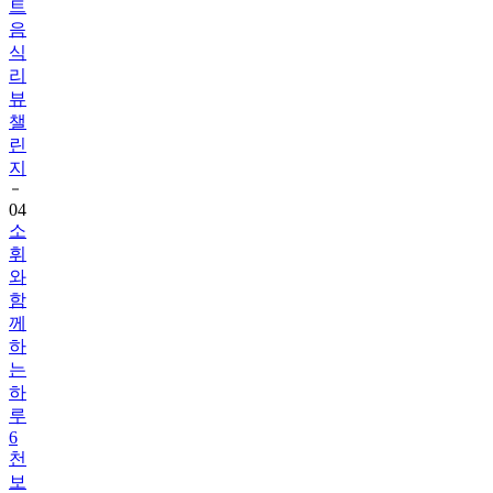
식
리
뷰
챌
린
지
04
소
휘
와
함
께
하
는
하
루
6
천
보
걷
기