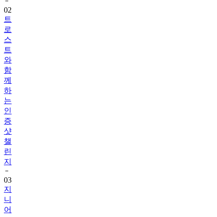
트
로
스
트
와
함
께
하
는
인
증
샷
챌
린
지
03
지
니
어
트
음