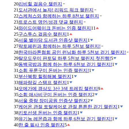
20
리비힐 걸음수 챌린지
21
도서관에서 놀자! 리워드 워크 챌린지
22
스케쳐스와 함께하는 하루 8천보 챌린지
23
트로스트 명언/성경 댓글 챌린지
24
와이드어웨이크 돈버는 인증 챌린지
11
25
구스투스 걸음수 챌린지
1
26
서울 별마당 도서관 인증샷 챌린지
1
27
락토페린과 함께하는 하루 5천보 챌린지!
28
한국마라톤협회 공인 런닝화 하루 5천보 걷기 챌린지!
29
탈모도우미 판토딜 하루 5천보 챌린지 첫진행!
5
30
동백국밥과 함께 하는 하루 6천보 걷기 챌린지!
1
31
소휘 푸룬구미 돈버는 인증 챌린지!
1
32
부산북항 힐링해봄 챌린지
1
33
해파랑길 스탬프 챌린지
1
34
오메가메 갱상도 3산 3색 트레킹 챌린지
9
35
소휘 애사비구미 돈버는 인증 챌린지
2
36
서울 중랑 장미공원 인증샷 챌린지
2
37
케어온 관절 토탈케어로 관절 튼튼한 걷기 챌린지
1
38
키토선생 돈버는 인증 챌린지
1
39
유기농 레몬즙과 함께 하루 6천보 걷기 챌린지!
1
40
한 줄 필사 인증 챌린지
5