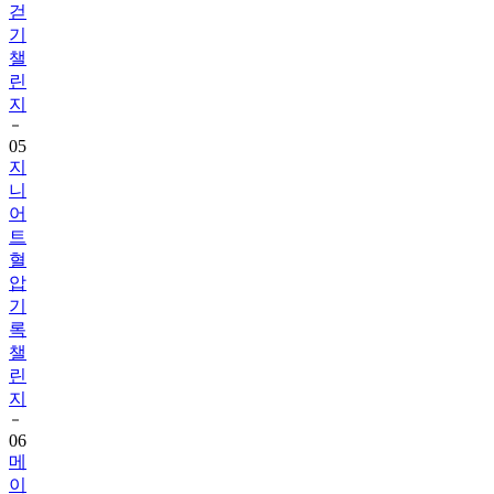
챌
린
지
05
지
니
어
트
혈
압
기
록
챌
린
지
06
메
이
퓨
어