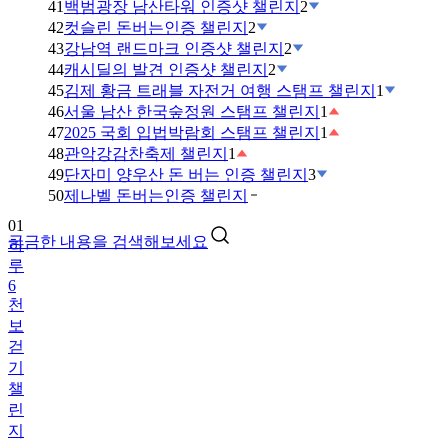
41
백범광장 남산타워 인증샷 챌린지
2
42
컷슬린 돈버는인증 챌린지
2
43
강남역 랜드마크 인증샷 챌린지
2
44
캐시딜의 발견 인증샷 챌린지
2
45
김제 황금 트래블 자전거 여행 스탬프 챌린지
1
46
서울 남산 한국숲정원 스탬프 챌린지
1
47
2025 국회 입법박람회 스탬프 챌린지
1
48
관악강감찬축제 챌린지
1
49
단자미 양우산 돈 버는 인증 챌린지
3
01
50
제나벨 돈버는인증 챌린지
하
루
궁금한 내용을 검색해보세요
6
천
보
걷
기
챌
린
지
02