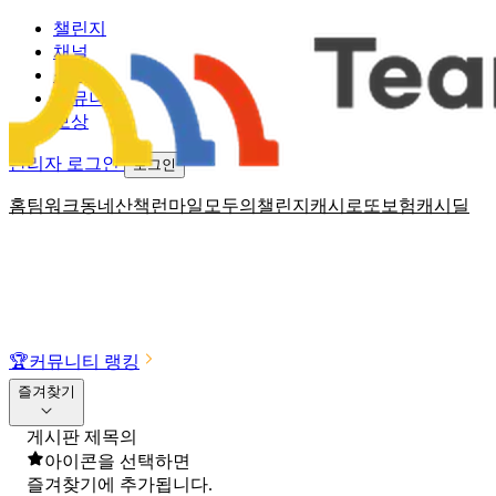
챌린지
채널
소식
커뮤니티
보상
관리자 로그인
로그인
홈
팀워크
동네산책
런마일
모두의챌린지
캐시로또
보험
캐시딜
🏆
커뮤니티 랭킹
즐겨찾기
게시판 제목의
아이콘을 선택하면
즐겨찾기에 추가됩니다.