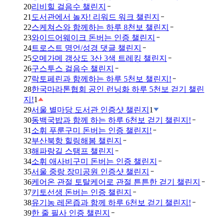
20
리비힐 걸음수 챌린지
21
도서관에서 놀자! 리워드 워크 챌린지
22
스케쳐스와 함께하는 하루 8천보 챌린지
23
와이드어웨이크 돈버는 인증 챌린지
24
트로스트 명언/성경 댓글 챌린지
25
오메가메 갱상도 3산 3색 트레킹 챌린지
26
구스투스 걸음수 챌린지
27
락토페린과 함께하는 하루 5천보 챌린지!
28
한국마라톤협회 공인 런닝화 하루 5천보 걷기 챌린
지!
1
29
서울 별마당 도서관 인증샷 챌린지
1
30
동백국밥과 함께 하는 하루 6천보 걷기 챌린지!
31
소휘 푸룬구미 돈버는 인증 챌린지!
32
부산북항 힐링해봄 챌린지
33
해파랑길 스탬프 챌린지
34
소휘 애사비구미 돈버는 인증 챌린지
35
서울 중랑 장미공원 인증샷 챌린지
36
케어온 관절 토탈케어로 관절 튼튼한 걷기 챌린지
37
키토선생 돈버는 인증 챌린지
38
유기농 레몬즙과 함께 하루 6천보 걷기 챌린지!
39
한 줄 필사 인증 챌린지