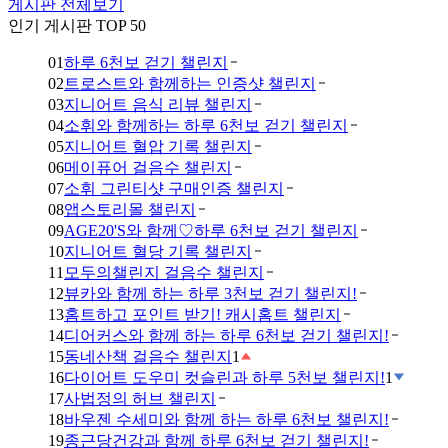
게시판 전체보기
인기 게시판 TOP 50
01
하루 6천보 걷기 챌린지
02
트로스트와 함께하는 인증샷 챌린지
03
지니어트 음식 리뷰 챌린지
04
소휘와 함께하는 하루 6천보 걷기 챌린지
05
지니어트 혈압 기록 챌린지
06
메이퓨어 걸음수 챌린지
07
소휘 그린티샷 구매인증 챌린지
08
앱스토리몰 챌린지
09
AGE20'S와 함께♡하루 6천보 걷기 챌린지
10
지니어트 혈당 기록 챌린지
11
모두의챌린지 걸음수 챌린지
12
뷰카와 함께 하는 하루 3천보 걷기 챌린지!
13
홈트하고 포인트 받기! 캐시홈트 챌린지
14
디어커스와 함께 하는 하루 6천보 걷기 챌린지!
15
동네산책 걸음수 챌린지
1
16
다이어트 도우미 컷슬린과 하루 5천보 챌린지!
1
17
사법정의 허브 챌린지
18
바우젠 수세미와 함께 하는 하루 6천보 챌린지!
19
종근당건강과 함께 하루 6천보 걷기 챌린지!