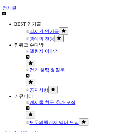
전체글
BEST 인기글
실시간 인기글
명예의 전당
팀워크 수다방
챌린지 이야기
걷기 꿀팁 & 질문
공지사항
커뮤니티
캐시톡 친구 추가 모집
모두의챌린지 멤버 모집