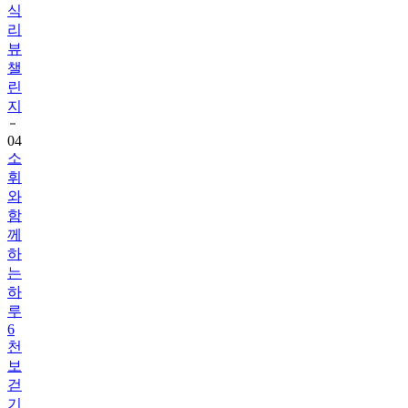
식
리
뷰
챌
린
지
04
소
휘
와
함
께
하
는
하
루
6
천
보
걷
기