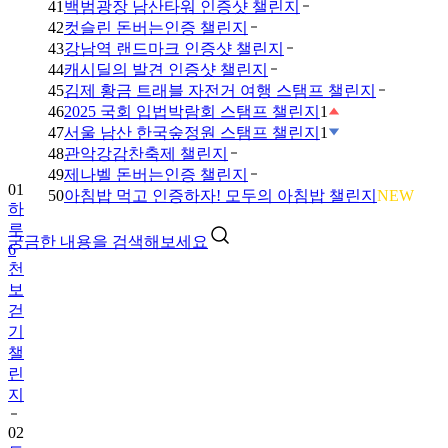
41
백범광장 남산타워 인증샷 챌린지
42
컷슬린 돈버는인증 챌린지
43
강남역 랜드마크 인증샷 챌린지
44
캐시딜의 발견 인증샷 챌린지
45
김제 황금 트래블 자전거 여행 스탬프 챌린지
46
2025 국회 입법박람회 스탬프 챌린지
1
47
서울 남산 한국숲정원 스탬프 챌린지
1
48
관악강감찬축제 챌린지
49
제나벨 돈버는인증 챌린지
01
50
아침밥 먹고 인증하자! 모두의 아침밥 챌린지
NEW
하
루
궁금한 내용을 검색해보세요
6
천
보
걷
기
챌
린
지
02