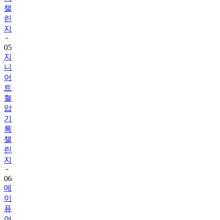
챌
린
지
05
지
니
어
트
혈
압
기
록
챌
린
지
06
메
이
퓨
어