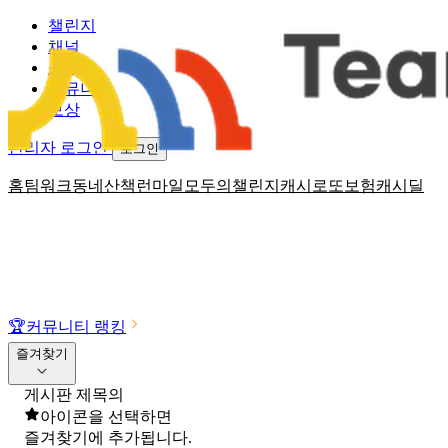
챌린지
채널
소식
커뮤니티
보상
관리자 로그인
로그인
홈
팀워크
동네산책
런마일
모두의챌린지
캐시로또
보험
캐시딜
🏆
커뮤니티 랭킹
즐겨찾기
게시판 제목의
아이콘을 선택하면
즐겨찾기에 추가됩니다.