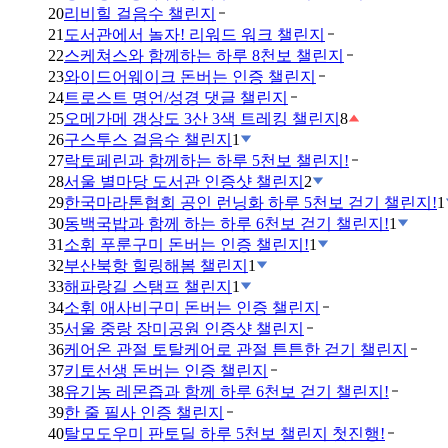
20
리비힐 걸음수 챌린지
21
도서관에서 놀자! 리워드 워크 챌린지
22
스케쳐스와 함께하는 하루 8천보 챌린지
23
와이드어웨이크 돈버는 인증 챌린지
24
트로스트 명언/성경 댓글 챌린지
25
오메가메 갱상도 3산 3색 트레킹 챌린지
8
26
구스투스 걸음수 챌린지
1
27
락토페린과 함께하는 하루 5천보 챌린지!
28
서울 별마당 도서관 인증샷 챌린지
2
29
한국마라톤협회 공인 런닝화 하루 5천보 걷기 챌린지!
1
30
동백국밥과 함께 하는 하루 6천보 걷기 챌린지!
1
31
소휘 푸룬구미 돈버는 인증 챌린지!
1
32
부산북항 힐링해봄 챌린지
1
33
해파랑길 스탬프 챌린지
1
34
소휘 애사비구미 돈버는 인증 챌린지
35
서울 중랑 장미공원 인증샷 챌린지
36
케어온 관절 토탈케어로 관절 튼튼한 걷기 챌린지
37
키토선생 돈버는 인증 챌린지
38
유기농 레몬즙과 함께 하루 6천보 걷기 챌린지!
39
한 줄 필사 인증 챌린지
40
탈모도우미 판토딜 하루 5천보 챌린지 첫진행!