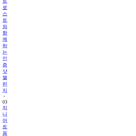
트
로
스
트
와
함
께
하
는
인
증
샷
챌
린
지
03
지
니
어
트
음