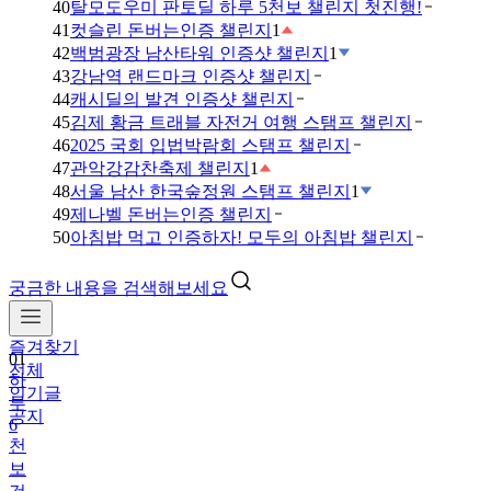
40
탈모도우미 판토딜 하루 5천보 챌린지 첫진행!
41
컷슬린 돈버는인증 챌린지
1
42
백범광장 남산타워 인증샷 챌린지
1
43
강남역 랜드마크 인증샷 챌린지
44
캐시딜의 발견 인증샷 챌린지
45
김제 황금 트래블 자전거 여행 스탬프 챌린지
46
2025 국회 입법박람회 스탬프 챌린지
47
관악강감찬축제 챌린지
1
48
서울 남산 한국숲정원 스탬프 챌린지
1
49
제나벨 돈버는인증 챌린지
50
아침밥 먹고 인증하자! 모두의 아침밥 챌린지
궁금한 내용을 검색해보세요
즐겨찾기
01
전체
하
인기글
루
공지
6
천
보