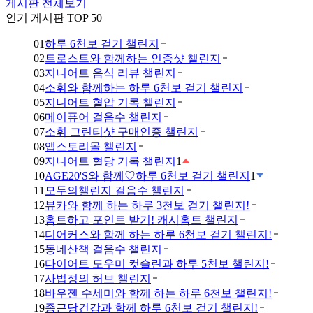
게시판 전체보기
인기 게시판 TOP 50
01
하루 6천보 걷기 챌린지
02
트로스트와 함께하는 인증샷 챌린지
03
지니어트 음식 리뷰 챌린지
04
소휘와 함께하는 하루 6천보 걷기 챌린지
05
지니어트 혈압 기록 챌린지
06
메이퓨어 걸음수 챌린지
07
소휘 그린티샷 구매인증 챌린지
08
앱스토리몰 챌린지
09
지니어트 혈당 기록 챌린지
1
10
AGE20'S와 함께♡하루 6천보 걷기 챌린지
1
11
모두의챌린지 걸음수 챌린지
12
뷰카와 함께 하는 하루 3천보 걷기 챌린지!
13
홈트하고 포인트 받기! 캐시홈트 챌린지
14
디어커스와 함께 하는 하루 6천보 걷기 챌린지!
15
동네산책 걸음수 챌린지
16
다이어트 도우미 컷슬린과 하루 5천보 챌린지!
17
사법정의 허브 챌린지
18
바우젠 수세미와 함께 하는 하루 6천보 챌린지!
19
종근당건강과 함께 하루 6천보 걷기 챌린지!