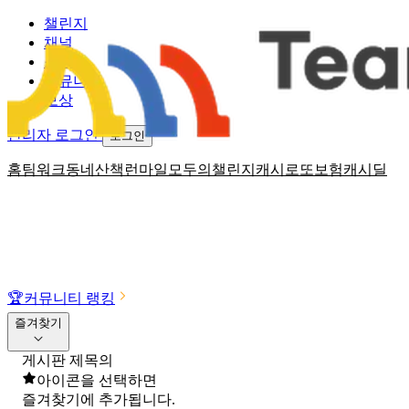
챌린지
채널
소식
커뮤니티
보상
관리자 로그인
로그인
홈
팀워크
동네산책
런마일
모두의챌린지
캐시로또
보험
캐시딜
🏆
커뮤니티 랭킹
즐겨찾기
게시판 제목의
아이콘을 선택하면
즐겨찾기에 추가됩니다.