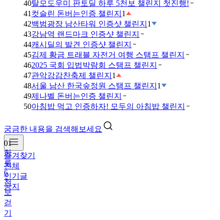
40
탈모도우미 판토딜 하루 5천보 챌린지 첫진행!
41
컷슬린 돈버는인증 챌린지
1
42
백범광장 남산타워 인증샷 챌린지
1
43
강남역 랜드마크 인증샷 챌린지
44
캐시딜의 발견 인증샷 챌린지
45
김제 황금 트래블 자전거 여행 스탬프 챌린지
46
2025 국회 입법박람회 스탬프 챌린지
47
관악강감찬축제 챌린지
1
48
서울 남산 한국숲정원 스탬프 챌린지
1
49
제나벨 돈버는인증 챌린지
50
아침밥 먹고 인증하자! 모두의 아침밥 챌린지
궁금한 내용을 검색해보세요
01
하
즐겨찾기
루
전체
6
인기글
천
공지
보
걷
기