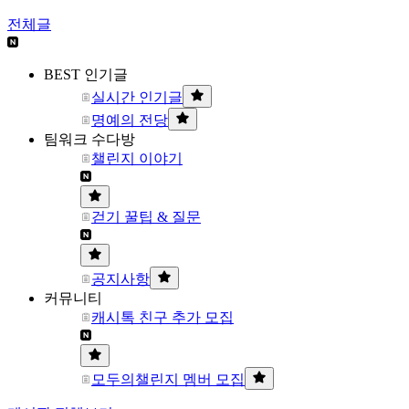
전체글
BEST 인기글
실시간 인기글
명예의 전당
팀워크 수다방
챌린지 이야기
걷기 꿀팁 & 질문
공지사항
커뮤니티
캐시톡 친구 추가 모집
모두의챌린지 멤버 모집