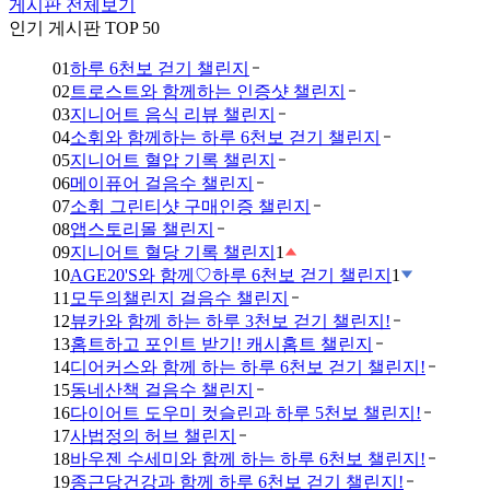
게시판 전체보기
인기 게시판 TOP 50
01
하루 6천보 걷기 챌린지
02
트로스트와 함께하는 인증샷 챌린지
03
지니어트 음식 리뷰 챌린지
04
소휘와 함께하는 하루 6천보 걷기 챌린지
05
지니어트 혈압 기록 챌린지
06
메이퓨어 걸음수 챌린지
07
소휘 그린티샷 구매인증 챌린지
08
앱스토리몰 챌린지
09
지니어트 혈당 기록 챌린지
1
10
AGE20'S와 함께♡하루 6천보 걷기 챌린지
1
11
모두의챌린지 걸음수 챌린지
12
뷰카와 함께 하는 하루 3천보 걷기 챌린지!
13
홈트하고 포인트 받기! 캐시홈트 챌린지
14
디어커스와 함께 하는 하루 6천보 걷기 챌린지!
15
동네산책 걸음수 챌린지
16
다이어트 도우미 컷슬린과 하루 5천보 챌린지!
17
사법정의 허브 챌린지
18
바우젠 수세미와 함께 하는 하루 6천보 챌린지!
19
종근당건강과 함께 하루 6천보 걷기 챌린지!