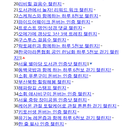
20
리비힐 걸음수 챌린지
21
도서관에서 놀자! 리워드 워크 챌린지
22
스케쳐스와 함께하는 하루 8천보 챌린지
23
와이드어웨이크 돈버는 인증 챌린지
24
트로스트 명언/성경 댓글 챌린지
25
오메가메 갱상도 3산 3색 트레킹 챌린지
26
구스투스 걸음수 챌린지
27
락토페린과 함께하는 하루 5천보 챌린지!
28
한국마라톤협회 공인 런닝화 하루 5천보 걷기 챌린
지!
1
29
서울 별마당 도서관 인증샷 챌린지
1
30
동백국밥과 함께 하는 하루 6천보 걷기 챌린지!
31
소휘 푸룬구미 돈버는 인증 챌린지!
32
부산북항 힐링해봄 챌린지
33
해파랑길 스탬프 챌린지
34
소휘 애사비구미 돈버는 인증 챌린지
35
서울 중랑 장미공원 인증샷 챌린지
36
케어온 관절 토탈케어로 관절 튼튼한 걷기 챌린지
37
키토선생 돈버는 인증 챌린지
38
유기농 레몬즙과 함께 하루 6천보 걷기 챌린지!
39
한 줄 필사 인증 챌린지