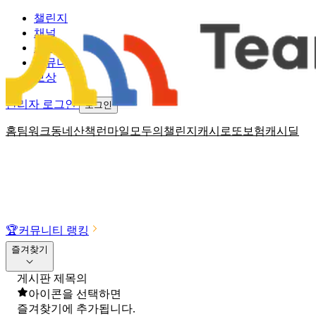
챌린지
채널
소식
커뮤니티
보상
관리자 로그인
로그인
홈
팀워크
동네산책
런마일
모두의챌린지
캐시로또
보험
캐시딜
🏆
커뮤니티 랭킹
즐겨찾기
게시판 제목의
아이콘을 선택하면
즐겨찾기에 추가됩니다.