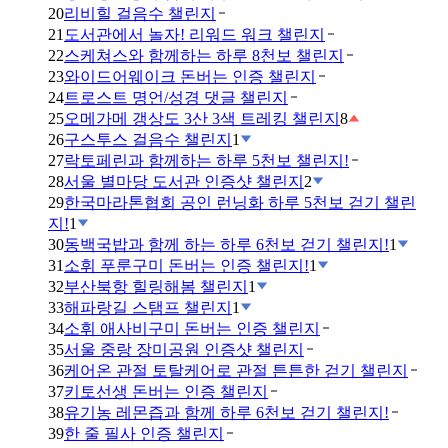
20
리비힐 걸음수 챌린지
21
도서관에서 놀자! 리워드 워크 챌린지
22
스케쳐스와 함께하는 하루 8천보 챌린지
23
와이드어웨이크 돈버는 인증 챌린지
24
트로스트 명언/성경 댓글 챌린지
25
오메가메 갱상도 3산 3색 트레킹 챌린지
8
26
구스투스 걸음수 챌린지
1
27
락토페린과 함께하는 하루 5천보 챌린지!
28
서울 별마당 도서관 인증샷 챌린지
2
29
한국마라톤협회 공인 런닝화 하루 5천보 걷기 챌린
지!
1
30
동백국밥과 함께 하는 하루 6천보 걷기 챌린지!
1
31
소휘 푸룬구미 돈버는 인증 챌린지!
1
32
부산북항 힐링해봄 챌린지
1
33
해파랑길 스탬프 챌린지
1
34
소휘 애사비구미 돈버는 인증 챌린지
35
서울 중랑 장미공원 인증샷 챌린지
36
케어온 관절 토탈케어로 관절 튼튼한 걷기 챌린지
37
키토선생 돈버는 인증 챌린지
38
유기농 레몬즙과 함께 하루 6천보 걷기 챌린지!
39
한 줄 필사 인증 챌린지