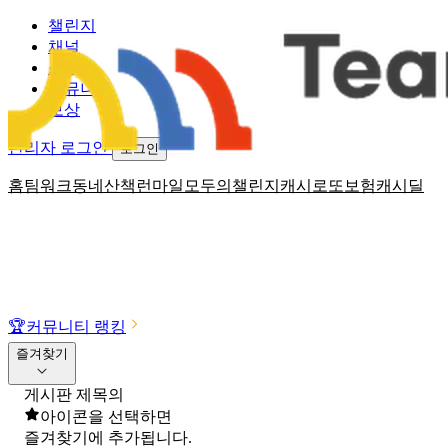
챌린지
채널
소식
커뮤니티
보상
관리자 로그인
로그인
홈
팀워크
동네산책
런마일
모두의챌린지
캐시로또
보험
캐시딜
🏆
커뮤니티 랭킹
즐겨찾기
게시판 제목의
아이콘을 선택하면
즐겨찾기에 추가됩니다.