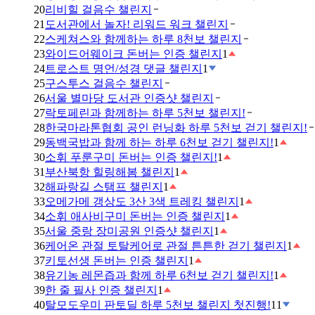
20
리비힐 걸음수 챌린지
21
도서관에서 놀자! 리워드 워크 챌린지
22
스케쳐스와 함께하는 하루 8천보 챌린지
23
와이드어웨이크 돈버는 인증 챌린지
1
24
트로스트 명언/성경 댓글 챌린지
1
25
구스투스 걸음수 챌린지
26
서울 별마당 도서관 인증샷 챌린지
27
락토페린과 함께하는 하루 5천보 챌린지!
28
한국마라톤협회 공인 런닝화 하루 5천보 걷기 챌린지!
29
동백국밥과 함께 하는 하루 6천보 걷기 챌린지!
1
30
소휘 푸룬구미 돈버는 인증 챌린지!
1
31
부산북항 힐링해봄 챌린지
1
32
해파랑길 스탬프 챌린지
1
33
오메가메 갱상도 3산 3색 트레킹 챌린지
1
34
소휘 애사비구미 돈버는 인증 챌린지
1
35
서울 중랑 장미공원 인증샷 챌린지
1
36
케어온 관절 토탈케어로 관절 튼튼한 걷기 챌린지
1
37
키토선생 돈버는 인증 챌린지
1
38
유기농 레몬즙과 함께 하루 6천보 걷기 챌린지!
1
39
한 줄 필사 인증 챌린지
1
40
탈모도우미 판토딜 하루 5천보 챌린지 첫진행!
11