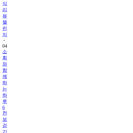
식
리
뷰
챌
린
지
04
소
휘
와
함
께
하
는
하
루
6
천
보
걷
기