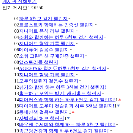
게시판 전체보기
인기 게시판 TOP 50
01
하루 6천보 걷기 챌린지
02
트로스트와 함께하는 인증샷 챌린지
03
지니어트 음식 리뷰 챌린지
04
소휘와 함께하는 하루 6천보 걷기 챌린지
05
지니어트 혈압 기록 챌린지
06
메이퓨어 걸음수 챌린지
07
소휘 그린티샷 구매인증 챌린지
08
앱스토리몰 챌린지
09
AGE20'S와 함께♡하루 6천보 걷기 챌린지
10
지니어트 혈당 기록 챌린지
11
모두의챌린지 걸음수 챌린지
12
뷰카와 함께 하는 하루 3천보 걷기 챌린지!
13
홈트하고 포인트 받기! 캐시홈트 챌린지
14
디어커스와 함께 하는 하루 6천보 걷기 챌린지!
1
15
다이어트 도우미 컷슬린과 하루 5천보 챌린지!
1
16
동네산책 걸음수 챌린지
1
17
사법정의 허브 챌린지
1
18
바우젠 수세미와 함께 하는 하루 6천보 챌린지!
19
종근당건강과 함께 하루 6천보 걷기 챌린지!