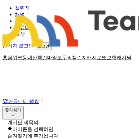
챌린지
채널
소식
커뮤니티
보상
관리자 로그인
로그인
홈
팀워크
동네산책
런마일
모두의챌린지
캐시로또
보험
캐시딜
🏆
커뮤니티 랭킹
즐겨찾기
게시판 제목의
아이콘을 선택하면
즐겨찾기에 추가됩니다.