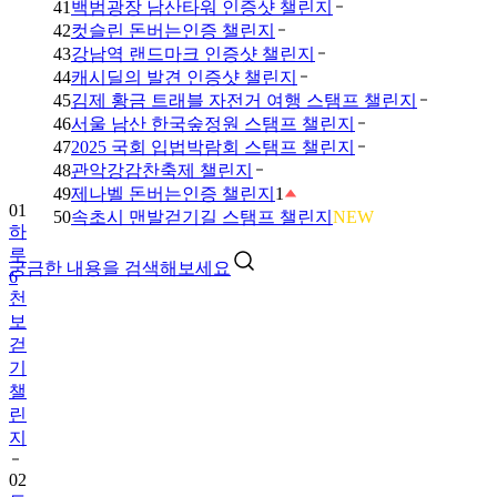
41
백범광장 남산타워 인증샷 챌린지
42
컷슬린 돈버는인증 챌린지
43
강남역 랜드마크 인증샷 챌린지
44
캐시딜의 발견 인증샷 챌린지
45
김제 황금 트래블 자전거 여행 스탬프 챌린지
46
서울 남산 한국숲정원 스탬프 챌린지
47
2025 국회 입법박람회 스탬프 챌린지
48
관악강감찬축제 챌린지
49
제나벨 돈버는인증 챌린지
1
01
50
속초시 맨발걷기길 스탬프 챌린지
NEW
하
루
궁금한 내용을 검색해보세요
6
천
보
걷
기
챌
린
지
02