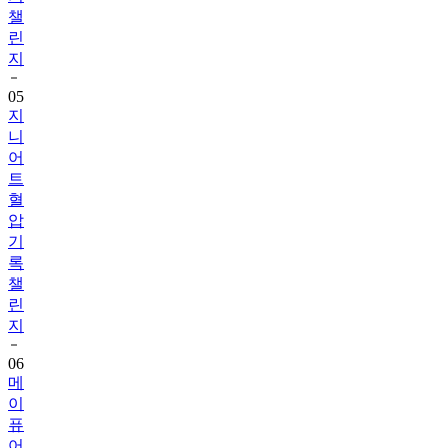
챌
린
지
05
지
니
어
트
혈
압
기
록
챌
린
지
06
메
이
퓨
어