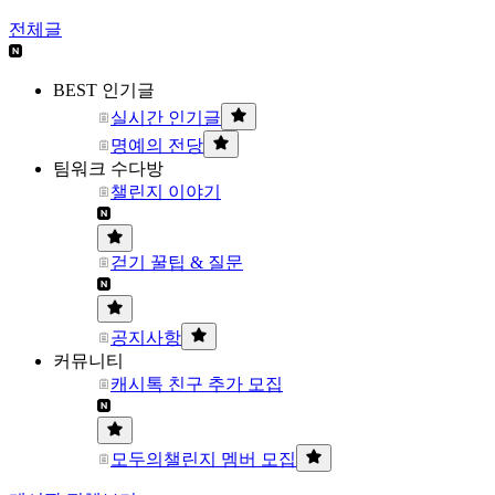
전체글
BEST 인기글
실시간 인기글
명예의 전당
팀워크 수다방
챌린지 이야기
걷기 꿀팁 & 질문
공지사항
커뮤니티
캐시톡 친구 추가 모집
모두의챌린지 멤버 모집