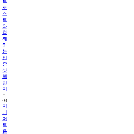
트
로
스
트
와
함
께
하
는
인
증
샷
챌
린
지
03
지
니
어
트
음