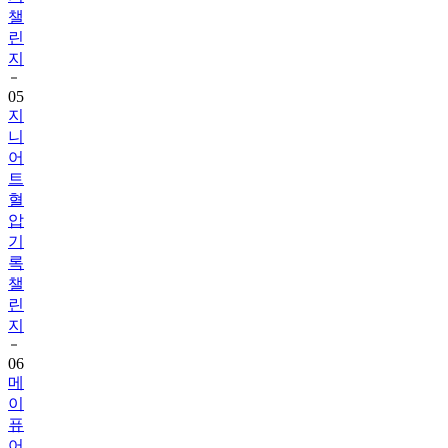
챌
린
지
05
지
니
어
트
혈
압
기
록
챌
린
지
06
메
이
퓨
어