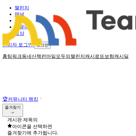
챌린지
채널
소식
커뮤니티
보상
관리자 로그인
로그인
홈
팀워크
동네산책
런마일
모두의챌린지
캐시로또
보험
캐시딜
🏆
커뮤니티 랭킹
즐겨찾기
게시판 제목의
아이콘을 선택하면
즐겨찾기에 추가됩니다.