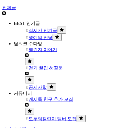
전체글
BEST 인기글
실시간 인기글
명예의 전당
팀워크 수다방
챌린지 이야기
걷기 꿀팁 & 질문
공지사항
커뮤니티
캐시톡 친구 추가 모집
모두의챌린지 멤버 모집