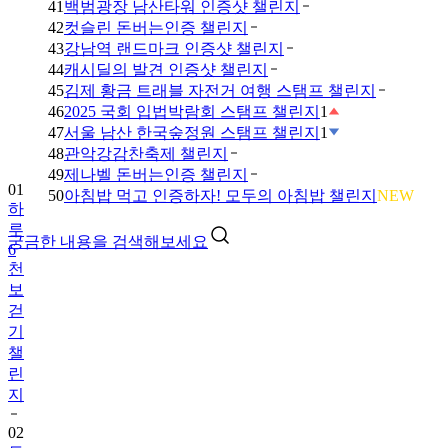
41
백범광장 남산타워 인증샷 챌린지
42
컷슬린 돈버는인증 챌린지
43
강남역 랜드마크 인증샷 챌린지
44
캐시딜의 발견 인증샷 챌린지
45
김제 황금 트래블 자전거 여행 스탬프 챌린지
46
2025 국회 입법박람회 스탬프 챌린지
1
47
서울 남산 한국숲정원 스탬프 챌린지
1
48
관악강감찬축제 챌린지
49
제나벨 돈버는인증 챌린지
01
50
아침밥 먹고 인증하자! 모두의 아침밥 챌린지
NEW
하
루
궁금한 내용을 검색해보세요
6
천
보
걷
기
챌
린
지
02