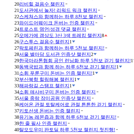
20
리비힐 걸음수 챌린지
21
도서관에서 놀자! 리워드 워크 챌린지
22
스케쳐스와 함께하는 하루 8천보 챌린지
23
와이드어웨이크 돈버는 인증 챌린지
24
트로스트 명언/성경 댓글 챌린지
25
오메가메 갱상도 3산 3색 트레킹 챌린지
8
26
구스투스 걸음수 챌린지
1
27
락토페린과 함께하는 하루 5천보 챌린지!
28
서울 별마당 도서관 인증샷 챌린지
2
29
한국마라톤협회 공인 런닝화 하루 5천보 걷기 챌린지!
1
30
동백국밥과 함께 하는 하루 6천보 걷기 챌린지!
1
31
소휘 푸룬구미 돈버는 인증 챌린지!
1
32
부산북항 힐링해봄 챌린지
1
33
해파랑길 스탬프 챌린지
1
34
소휘 애사비구미 돈버는 인증 챌린지
35
서울 중랑 장미공원 인증샷 챌린지
36
케어온 관절 토탈케어로 관절 튼튼한 걷기 챌린지
37
키토선생 돈버는 인증 챌린지
38
유기농 레몬즙과 함께 하루 6천보 걷기 챌린지!
39
한 줄 필사 인증 챌린지
40
탈모도우미 판토딜 하루 5천보 챌린지 첫진행!