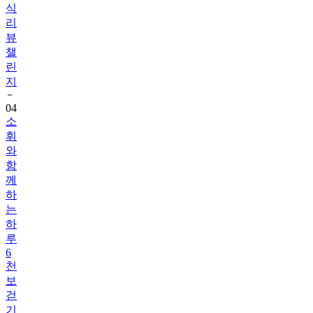
식
리
뷰
챌
린
지
04
소
휘
와
함
께
하
는
하
루
6
천
보
걷
기