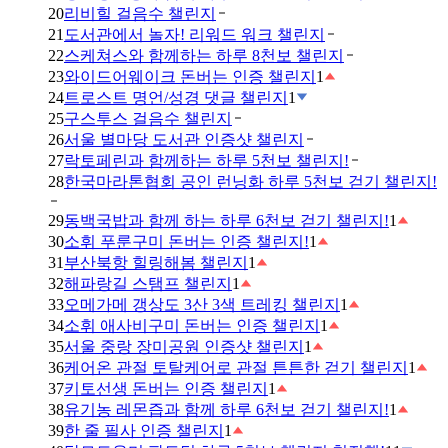
20
리비힐 걸음수 챌린지
21
도서관에서 놀자! 리워드 워크 챌린지
22
스케쳐스와 함께하는 하루 8천보 챌린지
23
와이드어웨이크 돈버는 인증 챌린지
1
24
트로스트 명언/성경 댓글 챌린지
1
25
구스투스 걸음수 챌린지
26
서울 별마당 도서관 인증샷 챌린지
27
락토페린과 함께하는 하루 5천보 챌린지!
28
한국마라톤협회 공인 런닝화 하루 5천보 걷기 챌린지!
29
동백국밥과 함께 하는 하루 6천보 걷기 챌린지!
1
30
소휘 푸룬구미 돈버는 인증 챌린지!
1
31
부산북항 힐링해봄 챌린지
1
32
해파랑길 스탬프 챌린지
1
33
오메가메 갱상도 3산 3색 트레킹 챌린지
1
34
소휘 애사비구미 돈버는 인증 챌린지
1
35
서울 중랑 장미공원 인증샷 챌린지
1
36
케어온 관절 토탈케어로 관절 튼튼한 걷기 챌린지
1
37
키토선생 돈버는 인증 챌린지
1
38
유기농 레몬즙과 함께 하루 6천보 걷기 챌린지!
1
39
한 줄 필사 인증 챌린지
1