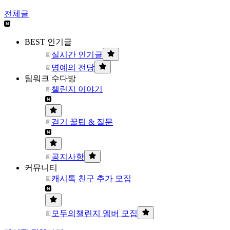
전체글
BEST 인기글
실시간 인기글
명예의 전당
팀워크 수다방
챌린지 이야기
걷기 꿀팁 & 질문
공지사항
커뮤니티
캐시톡 친구 추가 모집
모두의챌린지 멤버 모집