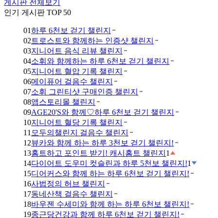
게시판 전체보기
인기 게시판 TOP 50
01
하루 6천보 걷기 챌린지
02
트로스트와 함께하는 인증샷 챌린지
03
지니어트 음식 리뷰 챌린지
04
소휘와 함께하는 하루 6천보 걷기 챌린지
05
지니어트 혈압 기록 챌린지
06
메이퓨어 걸음수 챌린지
07
소휘 그린티샷 구매인증 챌린지
08
앱스토리몰 챌린지
09
AGE20'S와 함께♡하루 6천보 걷기 챌린지
10
지니어트 혈당 기록 챌린지
11
모두의챌린지 걸음수 챌린지
12
뷰카와 함께 하는 하루 3천보 걷기 챌린지!
13
홈트하고 포인트 받기! 캐시홈트 챌린지
1
14
다이어트 도우미 컷슬린과 하루 5천보 챌린지!
1
15
디어커스와 함께 하는 하루 6천보 걷기 챌린지!
16
사법정의 허브 챌린지
17
동네산책 걸음수 챌린지
18
바우젠 수세미와 함께 하는 하루 6천보 챌린지!
19
종근당건강과 함께 하루 6천보 걷기 챌린지!