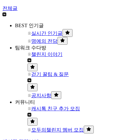
전체글
BEST 인기글
실시간 인기글
명예의 전당
팀워크 수다방
챌린지 이야기
걷기 꿀팁 & 질문
공지사항
커뮤니티
캐시톡 친구 추가 모집
모두의챌린지 멤버 모집