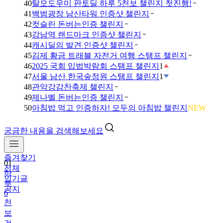
40
탈모도우미 판토딜 하루 5천보 챌린지 첫진행!
41
백범광장 남산타워 인증샷 챌린지
42
컷슬린 돈버는인증 챌린지
43
강남역 랜드마크 인증샷 챌린지
44
캐시딜의 발견 인증샷 챌린지
45
김제 황금 트래블 자전거 여행 스탬프 챌린지
46
2025 국회 입법박람회 스탬프 챌린지
1
47
서울 남산 한국숲정원 스탬프 챌린지
1
48
관악강감찬축제 챌린지
49
제나벨 돈버는인증 챌린지
50
아침밥 먹고 인증하자! 모두의 아침밥 챌린지
NEW
궁금한 내용을 검색해보세요
01
하
즐겨찾기
루
전체
6
인기글
천
공지
보
걷
기