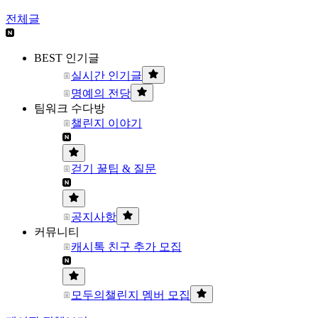
전체글
BEST 인기글
실시간 인기글
명예의 전당
팀워크 수다방
챌린지 이야기
걷기 꿀팁 & 질문
공지사항
커뮤니티
캐시톡 친구 추가 모집
모두의챌린지 멤버 모집