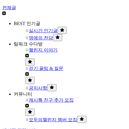
전체글
BEST 인기글
실시간 인기글
명예의 전당
팀워크 수다방
챌린지 이야기
걷기 꿀팁 & 질문
공지사항
커뮤니티
캐시톡 친구 추가 모집
모두의챌린지 멤버 모집