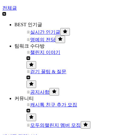
전체글
BEST 인기글
실시간 인기글
명예의 전당
팀워크 수다방
챌린지 이야기
걷기 꿀팁 & 질문
공지사항
커뮤니티
캐시톡 친구 추가 모집
모두의챌린지 멤버 모집