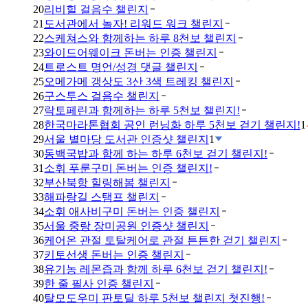
20
리비힐 걸음수 챌린지
21
도서관에서 놀자! 리워드 워크 챌린지
22
스케쳐스와 함께하는 하루 8천보 챌린지
23
와이드어웨이크 돈버는 인증 챌린지
24
트로스트 명언/성경 댓글 챌린지
25
오메가메 갱상도 3산 3색 트레킹 챌린지
26
구스투스 걸음수 챌린지
27
락토페린과 함께하는 하루 5천보 챌린지!
28
한국마라톤협회 공인 런닝화 하루 5천보 걷기 챌린지!
1
29
서울 별마당 도서관 인증샷 챌린지
1
30
동백국밥과 함께 하는 하루 6천보 걷기 챌린지!
31
소휘 푸룬구미 돈버는 인증 챌린지!
32
부산북항 힐링해봄 챌린지
33
해파랑길 스탬프 챌린지
34
소휘 애사비구미 돈버는 인증 챌린지
35
서울 중랑 장미공원 인증샷 챌린지
36
케어온 관절 토탈케어로 관절 튼튼한 걷기 챌린지
37
키토선생 돈버는 인증 챌린지
38
유기농 레몬즙과 함께 하루 6천보 걷기 챌린지!
39
한 줄 필사 인증 챌린지
40
탈모도우미 판토딜 하루 5천보 챌린지 첫진행!