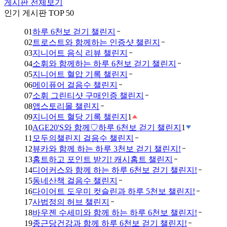
게시판 전체보기
인기 게시판 TOP 50
01
하루 6천보 걷기 챌린지
02
트로스트와 함께하는 인증샷 챌린지
03
지니어트 음식 리뷰 챌린지
04
소휘와 함께하는 하루 6천보 걷기 챌린지
05
지니어트 혈압 기록 챌린지
06
메이퓨어 걸음수 챌린지
07
소휘 그린티샷 구매인증 챌린지
08
앱스토리몰 챌린지
09
지니어트 혈당 기록 챌린지
1
10
AGE20'S와 함께♡하루 6천보 걷기 챌린지
1
11
모두의챌린지 걸음수 챌린지
12
뷰카와 함께 하는 하루 3천보 걷기 챌린지!
13
홈트하고 포인트 받기! 캐시홈트 챌린지
14
디어커스와 함께 하는 하루 6천보 걷기 챌린지!
15
동네산책 걸음수 챌린지
16
다이어트 도우미 컷슬린과 하루 5천보 챌린지!
17
사법정의 허브 챌린지
18
바우젠 수세미와 함께 하는 하루 6천보 챌린지!
19
종근당건강과 함께 하루 6천보 걷기 챌린지!