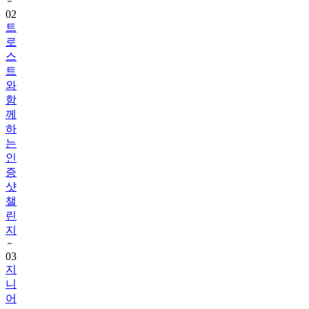
트
로
스
트
와
함
께
하
는
인
증
샷
챌
린
지
03
지
니
어
트
음