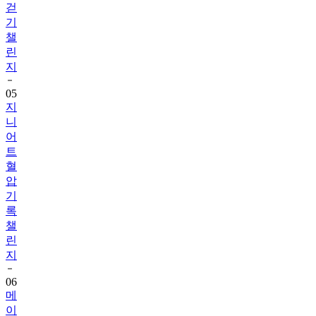
챌
린
지
05
지
니
어
트
혈
압
기
록
챌
린
지
06
메
이
퓨
어