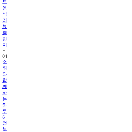
식
리
뷰
챌
린
지
04
소
휘
와
함
께
하
는
하
루
6
천
보
걷
기