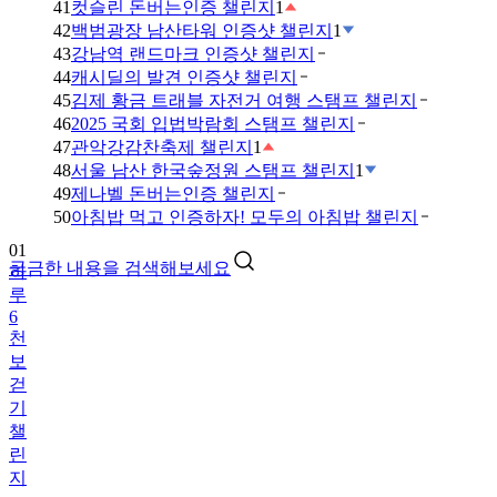
41
컷슬린 돈버는인증 챌린지
1
42
백범광장 남산타워 인증샷 챌린지
1
43
강남역 랜드마크 인증샷 챌린지
44
캐시딜의 발견 인증샷 챌린지
45
김제 황금 트래블 자전거 여행 스탬프 챌린지
46
2025 국회 입법박람회 스탬프 챌린지
47
관악강감찬축제 챌린지
1
48
서울 남산 한국숲정원 스탬프 챌린지
1
49
제나벨 돈버는인증 챌린지
01
50
아침밥 먹고 인증하자! 모두의 아침밥 챌린지
하
루
궁금한 내용을 검색해보세요
6
천
보
걷
기
챌
린
지
02