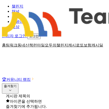
챌린지
채널
소식
커뮤니티
보상
관리자 로그인
로그인
홈
팀워크
동네산책
런마일
모두의챌린지
캐시로또
보험
캐시딜
🏆
커뮤니티 랭킹
즐겨찾기
게시판 제목의
아이콘을 선택하면
즐겨찾기에 추가됩니다.