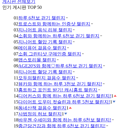
게시판 전체보기
인기 게시판 TOP 50
01
하루 6천보 걷기 챌린지
02
트로스트와 함께하는 인증샷 챌린지
03
지니어트 음식 리뷰 챌린지
04
소휘와 함께하는 하루 6천보 걷기 챌린지
05
지니어트 혈압 기록 챌린지
06
메이퓨어 걸음수 챌린지
07
소휘 그린티샷 구매인증 챌린지
08
앱스토리몰 챌린지
09
AGE20'S와 함께♡하루 6천보 걷기 챌린지
10
지니어트 혈당 기록 챌린지
11
모두의챌린지 걸음수 챌린지
12
뷰카와 함께 하는 하루 3천보 걷기 챌린지!
13
홈트하고 포인트 받기! 캐시홈트 챌린지
14
디어커스와 함께 하는 하루 6천보 걷기 챌린지!
1
15
다이어트 도우미 컷슬린과 하루 5천보 챌린지!
1
16
동네산책 걸음수 챌린지
1
17
사법정의 허브 챌린지
1
18
바우젠 수세미와 함께 하는 하루 6천보 챌린지!
19
종근당건강과 함께 하루 6천보 걷기 챌린지!