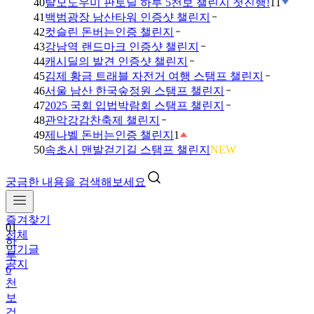
40
탈모도우미 판토딜 하루 5천보 챌린지 첫진행!
11
41
백범광장 남산타워 인증샷 챌린지
42
컷슬린 돈버는인증 챌린지
43
강남역 랜드마크 인증샷 챌린지
44
캐시딜의 발견 인증샷 챌린지
45
김제 황금 트래블 자전거 여행 스탬프 챌린지
46
서울 남산 한국숲정원 스탬프 챌린지
47
2025 국회 입법박람회 스탬프 챌린지
48
관악강감찬축제 챌린지
49
제나벨 돈버는인증 챌린지
1
50
속초시 맨발걷기길 스탬프 챌린지
NEW
궁금한 내용을 검색해보세요
01
하
즐겨찾기
루
전체
6
인기글
천
공지
보
걷
기