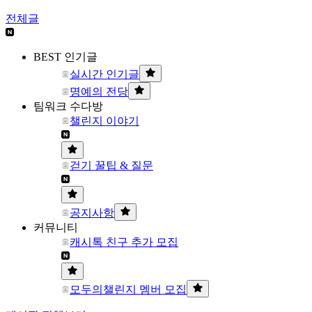
전체글
BEST 인기글
실시간 인기글
명예의 전당
팀워크 수다방
챌린지 이야기
걷기 꿀팁 & 질문
공지사항
커뮤니티
캐시톡 친구 추가 모집
모두의챌린지 멤버 모집