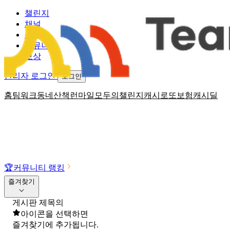
챌린지
채널
소식
커뮤니티
보상
관리자 로그인
로그인
홈
팀워크
동네산책
런마일
모두의챌린지
캐시로또
보험
캐시딜
🏆
커뮤니티 랭킹
즐겨찾기
게시판 제목의
아이콘을 선택하면
즐겨찾기에 추가됩니다.