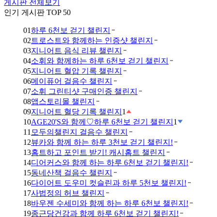
게시판 전체보기
인기 게시판 TOP 50
01
하루 6천보 걷기 챌린지
02
트로스트와 함께하는 인증샷 챌린지
03
지니어트 음식 리뷰 챌린지
04
소휘와 함께하는 하루 6천보 걷기 챌린지
05
지니어트 혈압 기록 챌린지
06
메이퓨어 걸음수 챌린지
07
소휘 그린티샷 구매인증 챌린지
08
앱스토리몰 챌린지
09
지니어트 혈당 기록 챌린지
1
10
AGE20'S와 함께♡하루 6천보 걷기 챌린지
1
11
모두의챌린지 걸음수 챌린지
12
뷰카와 함께 하는 하루 3천보 걷기 챌린지!
13
홈트하고 포인트 받기! 캐시홈트 챌린지
14
디어커스와 함께 하는 하루 6천보 걷기 챌린지!
15
동네산책 걸음수 챌린지
16
다이어트 도우미 컷슬린과 하루 5천보 챌린지!
17
사법정의 허브 챌린지
18
바우젠 수세미와 함께 하는 하루 6천보 챌린지!
19
종근당건강과 함께 하루 6천보 걷기 챌린지!