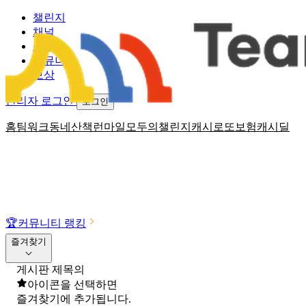
챌린지
채널
소식
커뮤니티
보상
관리자 로그인
로그인
홈
팀워크
동네산책
런마일
모두의챌린지
캐시로또
보험
캐시딜
🏆
커뮤니티 랭킹
즐겨찾기
게시판 제목의
아이콘을 선택하면
즐겨찾기에 추가됩니다.