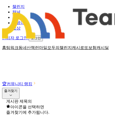
챌린지
채널
소식
커뮤니티
보상
관리자 로그인
로그인
홈
팀워크
동네산책
런마일
모두의챌린지
캐시로또
보험
캐시딜
🏆
커뮤니티 랭킹
즐겨찾기
게시판 제목의
아이콘을 선택하면
즐겨찾기에 추가됩니다.