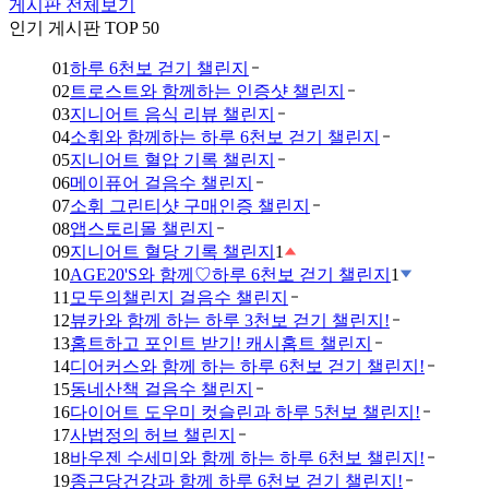
게시판 전체보기
인기 게시판 TOP 50
01
하루 6천보 걷기 챌린지
02
트로스트와 함께하는 인증샷 챌린지
03
지니어트 음식 리뷰 챌린지
04
소휘와 함께하는 하루 6천보 걷기 챌린지
05
지니어트 혈압 기록 챌린지
06
메이퓨어 걸음수 챌린지
07
소휘 그린티샷 구매인증 챌린지
08
앱스토리몰 챌린지
09
지니어트 혈당 기록 챌린지
1
10
AGE20'S와 함께♡하루 6천보 걷기 챌린지
1
11
모두의챌린지 걸음수 챌린지
12
뷰카와 함께 하는 하루 3천보 걷기 챌린지!
13
홈트하고 포인트 받기! 캐시홈트 챌린지
14
디어커스와 함께 하는 하루 6천보 걷기 챌린지!
15
동네산책 걸음수 챌린지
16
다이어트 도우미 컷슬린과 하루 5천보 챌린지!
17
사법정의 허브 챌린지
18
바우젠 수세미와 함께 하는 하루 6천보 챌린지!
19
종근당건강과 함께 하루 6천보 걷기 챌린지!