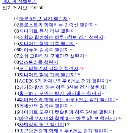
게시판 전체보기
인기 게시판 TOP 50
01
하루 6천보 걷기 챌린지
02
트로스트와 함께하는 인증샷 챌린지
03
지니어트 음식 리뷰 챌린지
04
소휘와 함께하는 하루 6천보 걷기 챌린지
05
지니어트 혈압 기록 챌린지
06
메이퓨어 걸음수 챌린지
07
소휘 그린티샷 구매인증 챌린지
08
앱스토리몰 챌린지
09
모두의챌린지 걸음수 챌린지
2
10
지니어트 혈당 기록 챌린지
1
11
AGE20'S와 함께♡하루 6천보 걷기 챌린지
1
12
뷰카와 함께 하는 하루 3천보 걷기 챌린지!
13
홈트하고 포인트 받기! 캐시홈트 챌린지
14
디어커스와 함께 하는 하루 6천보 걷기 챌린지!
15
동네산책 걸음수 챌린지
16
다이어트 도우미 컷슬린과 하루 5천보 챌린지!
17
바우젠 수세미와 함께 하는 하루 6천보 챌린지!
1
18
사법정의 허브 챌린지
1
19
종근당건강과 함께 하루 6천보 걷기 챌린지!