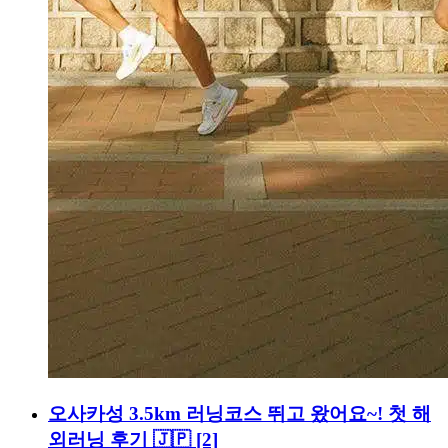
오사카성 3.5km 러닝코스 뛰고 왔어요~! 첫 해
외러닝 후기 🇯🇵
[2]