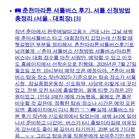
🚌 춘천마라톤 셔틀버스 후기, 셔틀 신청방법
총정리 (서울 - 대회장)
[3]
작년 춘마에서 완주메달따고옴ㅎ 근데 나는 그날 새벽
에 춘마셔틀버스 타고 대회장까지 갔었는데 신청할 때
헷갈렸던 부분들 정리해서 춘천마라톤셔틀버스후기로
남겨볼게 ✅춘마 셔틀버스 신청방법 셔틀버스(마라톤
버스)는 대회 접수를 마친 사람만 예약할 수 있고 이것
도 홈페이지에서 선착순으로 진행돼. 2026년은 7월 27일
월요일 오전 10시부터 예약 오픈 예정이야. 📍춘마 셔틀
버스 탑승 장소 작년(2025) 기준으로는 탑승 장소가 서울
시청, 잠실종합운동장, 신도림역, 사당역 이렇게 네 곳이
었고 전부 오전 6시에 출발했어. 왕복 티켓 가격은 2만
원이었고 1인당 1매만 예매 가능했음. 올해도 큰 틀은
비슷할 것 같은데 정확한 탑승 장소나 시간은 예약 오픈
되면 홈페이지에서 다시 확인ㄱㄱ 🚌 실제 셔틀버스 타
본 후기 작년에 신도림역에서 탔었는데 새벽 4시에 일어
나서 준비하고 나갔어. 버스가 6시 출발이라길래 여유있
게 갔는데도 줄이 꽤 길어서 타기까지 20분 넘게 기다렸
음....ㅜㅜ 그리고 탑승권을 직원분에게 보여주기만 하면