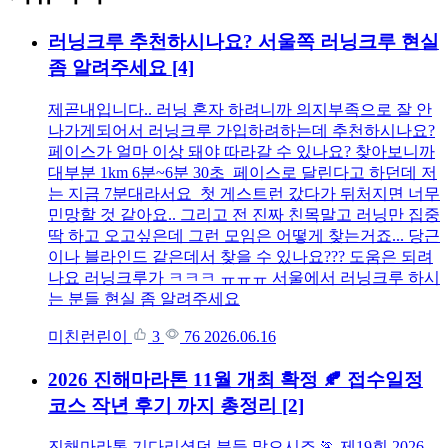
러닝크루 추천하시나요? 서울쪽 러닝크루 현실
좀 알려주세요
[4]
제곧내입니다.. 러닝 혼자 하려니까 의지부족으로 잘 안
나가게되어서 러닝크루 가입하려하는데 추천하시나요?
페이스가 얼마 이상 돼야 따라갈 수 있나요? 찾아보니까
대부분 1km 6분~6분 30초 페이스로 달린다고 하던데 저
는 지금 7분대라서요 첫 게스트런 갔다가 뒤처지면 너무
민망할 것 같아요.. 그리고 전 진짜 친목말고 러닝만 집중
딱 하고 오고싶은데 그런 모임은 어떻게 찾는거죠... 당근
이나 블라인드 같은데서 찾을 수 있나요??? 도움은 되려
나요 러닝크루가 ㅋㅋㅋ ㅠㅠㅠ 서울에서 러닝크루 하시
는 분들 현실 좀 알려주세요
미친런린이
3
76
2026.06.16
2026 진해마라톤 11월 개최 확정 🍂 접수일정
코스 작년 후기 까지 총정리
[2]
진해마라톤 기다리셨던 분들 많으시죠 🏃 제19회 2026