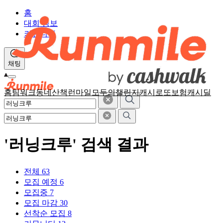
홈
대회 정보
커뮤니티
채팅
홈
팀워크
동네산책
런마일
모두의챌린지
캐시로또
보험
캐시딜
'러닝크루' 검색 결과
전체
63
모집 예정
6
모집중
7
모집 마감
30
선착순 모집
8