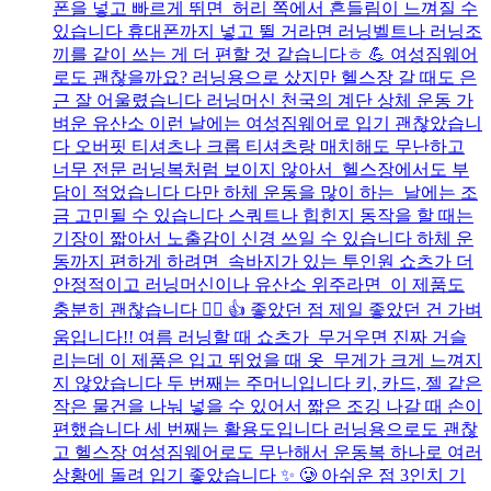
폰을 넣고 빠르게 뛰면 허리 쪽에서 흔들림이 느껴질 수
있습니다 휴대폰까지 넣고 뛸 거라면 러닝벨트나 러닝조
끼를 같이 쓰는 게 더 편할 것 같습니다ㅎ 💪 여성짐웨어
로도 괜찮을까요? 러닝용으로 샀지만 헬스장 갈 때도 은
근 잘 어울렸습니다 러닝머신 천국의 계단 상체 운동 가
벼운 유산소 이런 날에는 여성짐웨어로 입기 괜찮았습니
다 오버핏 티셔츠나 크롭 티셔츠랑 매치해도 무난하고
너무 전문 러닝복처럼 보이지 않아서 헬스장에서도 부
담이 적었습니다 다만 하체 운동을 많이 하는 날에는 조
금 고민될 수 있습니다 스쿼트나 힙힌지 동작을 할 때는
기장이 짧아서 노출감이 신경 쓰일 수 있습니다 하체 운
동까지 편하게 하려면 속바지가 있는 투인원 쇼츠가 더
안정적이고 러닝머신이나 유산소 위주라면 이 제품도
충분히 괜찮습니다 🏋️‍♀️ 👍 좋았던 점 제일 좋았던 건 가벼
움입니다!! 여름 러닝할 때 쇼츠가 무거우면 진짜 거슬
리는데 이 제품은 입고 뛰었을 때 옷 무게가 크게 느껴지
지 않았습니다 두 번째는 주머니입니다 키, 카드, 젤 같은
작은 물건을 나눠 넣을 수 있어서 짧은 조깅 나갈 때 손이
편했습니다 세 번째는 활용도입니다 러닝용으로도 괜찮
고 헬스장 여성짐웨어로도 무난해서 운동복 하나로 여러
상황에 돌려 입기 좋았습니다 ✨ 🥲 아쉬운 점 3인치 기