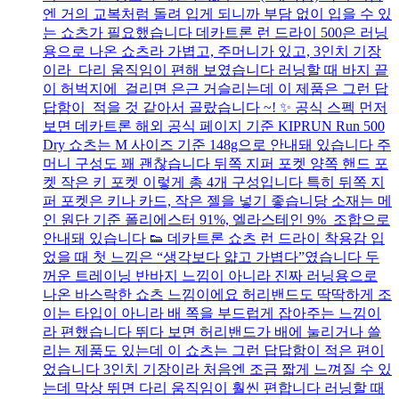
엔 거의 교복처럼 돌려 입게 되니까 부담 없이 입을 수 있
는 쇼츠가 필요했습니다 데카트론 런 드라이 500은 러닝
용으로 나온 쇼츠라 가볍고, 주머니가 있고, 3인치 기장
이라 다리 움직임이 편해 보였습니다 러닝할 때 바지 끝
이 허벅지에 걸리면 은근 거슬리는데 이 제품은 그런 답
답함이 적을 것 같아서 골랐습니다 ~! ✨ 공식 스펙 먼저
보면 데카트론 해외 공식 페이지 기준 KIPRUN Run 500
Dry 쇼츠는 M 사이즈 기준 148g으로 안내돼 있습니다 주
머니 구성도 꽤 괜찮습니다 뒤쪽 지퍼 포켓 양쪽 핸드 포
켓 작은 키 포켓 이렇게 총 4개 구성입니다 특히 뒤쪽 지
퍼 포켓은 키나 카드, 작은 젤을 넣기 좋습니당 소재는 메
인 원단 기준 폴리에스터 91%, 엘라스테인 9% 조합으로
안내돼 있습니다 👟 데카트론 쇼츠 런 드라이 착용감 입
었을 때 첫 느낌은 “생각보다 얇고 가볍다”였습니다 두
꺼운 트레이닝 반바지 느낌이 아니라 진짜 러닝용으로
나온 바스락한 쇼츠 느낌이에요 허리밴드도 딱딱하게 조
이는 타입이 아니라 배 쪽을 부드럽게 잡아주는 느낌이
라 편했습니다 뛰다 보면 허리밴드가 배에 눌리거나 쓸
리는 제품도 있는데 이 쇼츠는 그런 답답함이 적은 편이
었습니다 3인치 기장이라 처음엔 조금 짧게 느껴질 수 있
는데 막상 뛰면 다리 움직임이 훨씬 편합니다 러닝할 때