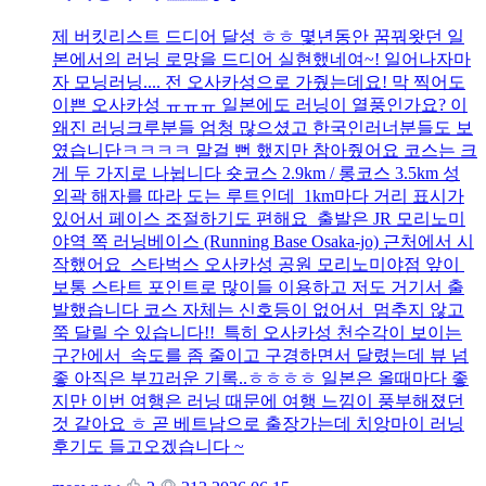
제 버킷리스트 드디어 달성 ㅎㅎ 몇년동안 꿈꿔왓던 일
본에서의 러닝 로망을 드디어 실현했네여~! 일어나자마
자 모닝러닝.... 전 오사카성으로 가줬는데요! 막 찍어도
이쁜 오사카성 ㅠㅠㅠ 일본에도 러닝이 열풍인가요? 이
왜진 러닝크루분들 엄청 많으셨고 한국인러너분들도 보
였습니단ㅋㅋㅋㅋ 말걸 뻔 했지만 참아줬어요 코스는 크
게 두 가지로 나뉩니다 숏코스 2.9km / 롱코스 3.5km 성
외곽 해자를 따라 도는 루트인데 1km마다 거리 표시가
있어서 페이스 조절하기도 편해요 출발은 JR 모리노미
야역 쪽 러닝베이스 (Running Base Osaka-jo) 근처에서 시
작했어요 스타벅스 오사카성 공원 모리노미야점 앞이
보통 스타트 포인트로 많이들 이용하고 저도 거기서 출
발했습니다 코스 자체는 신호등이 없어서 멈추지 않고
쭉 달릴 수 있습니다!! 특히 오사카성 천수각이 보이는
구간에서 속도를 좀 줄이고 구경하면서 달렸는데 뷰 넘
좋 아직은 부끄러운 기록..ㅎㅎㅎㅎ 일본은 올때마다 좋
지만 이번 여행은 러닝 때문에 여행 느낌이 풍부해졌던
것 같아요 ㅎ 곧 베트남으로 출장가는데 치앙마이 러닝
후기도 들고오겠습니다 ~