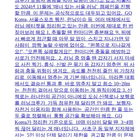
크루가 보행자 통행을 막아 갈등이 생기고 있고 서울시
도 2024년 11월에 '매너 있는 서울 러닝' 캠페인을 진행
할 만큼 이 문제는 공식적으로도 대두되고 있어요. GQ
Korea, 서울스포츠 웹진, 런닝이슈 등 여러 매체에서도
러닝 에티켓을 정리하고 있는 만큼 이번에 제대로 한 번
짚어보려 해요 1. 추월할 땐 한마디면 충분해요 🏃 뒤에
서 빠르게 접근할 때 아무 말 없이 스치고 지나가면 앞
사람이 깜짝 놀랄 수밖에 없어요. "왼쪽으로 지나갈게
요!", "오른쪽 실례할게요!" 한마디면 충돌을 예방하고
서로가 안전해져요. 2. 러닝 중 멈출 땐 갑자기 서지 마세
요 사진 찍기, 휴식, 신발 끈 묶기 등 갑자기 멈추면 뒤 사
람과 충돌 위험이 생겨요. 속도를 천천히 줄인 뒤 가장자
리로 이동해서 멈추는 게 기본 매너입니다. 마라톤 대회
에서도 결승선 통과 후 바로 멈추지 말고 최소 10~20m
는 천천히 걸어서 앞으로 이동하는 게 원칙이에요 3. 산
책로는 러너만의 공간이 아니에요 도심 산책로나 보행로
를 러닝크루가 가득 점유한 채 달리면 안 돼요. 보행자,
자전거 이용자와 함께 사용하는 공간인 만큼 한 줄 또는
두 줄로 정렬해서 통행 공간을 확보해야 해요. GQ
Korea가 정리한 기준으로도 10명 이상이 달릴 땐 3~4명
씩 끊어 달리는 게 매너입니다. 서초구 등 일부 지자체에
서는 5인 이상 단체 달리기 제한을 권고할 만큼 이 문제