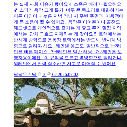
는 실제 사회 이슈가 됐어요 4. 소음은 배려가 필요해요
🎵 스피커 음악 크게 틀기, 너무 큰 목소리로 대화하기는
이른 아침이나 늦은 저녁 러닝 시 주변 주민과 이용객에
게 큰 소음이 될 수 있어요. 음악은 이어폰이나 골전도
헤드셋으로 개인적으로 즐기는 게 좋고 주거 밀집 지역
에서는 단체 구호도 자제하는 게 맞아요 5. 트랙에서는
반시계 방향으로 운동장 트랙에서는 반드시 반시계 방
향으로 달려야 해요. 레인별 용도도 일반적으로 1~2레
인은 빠른 페이스, 3~6레인은 일반 러닝, 7~8레인은 보
행자용이에요. 이 규칙을 모르고 역방향으로 달리거나
외레인에서 전력 질주하면 사고로 이어질 수 있어요
달달무슨달
3
62
2026.07.02