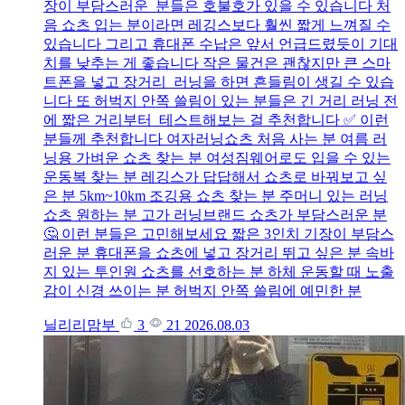
장이 부담스러운 분들은 호불호가 있을 수 있습니다 처
음 쇼츠 입는 분이라면 레깅스보다 훨씬 짧게 느껴질 수
있습니다 그리고 휴대폰 수납은 앞서 언급드렸듯이 기대
치를 낮추는 게 좋습니다 작은 물건은 괜찮지만 큰 스마
트폰을 넣고 장거리 러닝을 하면 흔들림이 생길 수 있습
니다 또 허벅지 안쪽 쓸림이 있는 분들은 긴 거리 러닝 전
에 짧은 거리부터 테스트해보는 걸 추천합니다 ✅ 이런
분들께 추천합니다 여자러닝쇼츠 처음 사는 분 여름 러
닝용 가벼운 쇼츠 찾는 분 여성짐웨어로도 입을 수 있는
운동복 찾는 분 레깅스가 답답해서 쇼츠로 바꿔보고 싶
은 분 5km~10km 조깅용 쇼츠 찾는 분 주머니 있는 러닝
쇼츠 원하는 분 고가 러닝브랜드 쇼츠가 부담스러운 분
🤔 이런 분들은 고민해보세요 짧은 3인치 기장이 부담스
러운 분 휴대폰을 쇼츠에 넣고 장거리 뛰고 싶은 분 속바
지 있는 투인원 쇼츠를 선호하는 분 하체 운동할 때 노출
감이 신경 쓰이는 분 허벅지 안쪽 쓸림에 예민한 분
닐리리맘부
3
21
2026.08.03