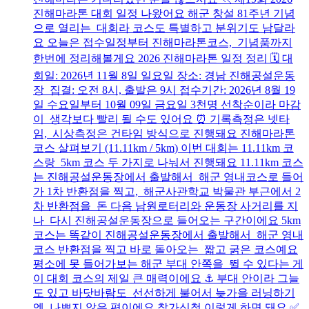
진해마라톤 대회 일정 나왔어요 해군 창설 81주년 기념
으로 열리는 대회라 코스도 특별하고 분위기도 남달라
요 오늘은 접수일정부터 진해마라톤코스, 기념품까지
한번에 정리해볼게요 2026 진해마라톤 일정 정리 🗓️ 대
회일: 2026년 11월 8일 일요일 장소: 경남 진해공설운동
장 집결: 오전 8시, 출발은 9시 접수기간: 2026년 8월 19
일 수요일부터 10월 09일 금요일 3천명 선착순이라 마감
이 생각보다 빨리 될 수도 있어요 ⏰ 기록측정은 넷타
임, 시상측정은 건타임 방식으로 진행돼요 진해마라톤
코스 살펴보기 (11.11km / 5km) 이번 대회는 11.11km 코
스랑 5km 코스 두 가지로 나눠서 진행돼요 11.11km 코스
는 진해공설운동장에서 출발해서 해군 영내코스로 들어
가 1차 반환점을 찍고, 해군사관학교 박물관 부근에서 2
차 반환점을 돈 다음 남원로터리와 운동장 사거리를 지
나 다시 진해공설운동장으로 들어오는 구간이에요 5km
코스는 똑같이 진해공설운동장에서 출발해서 해군 영내
코스 반환점을 찍고 바로 돌아오는 짧고 굵은 코스예요
평소에 못 들어가보는 해군 부대 안쪽을 뛸 수 있다는 게
이 대회 코스의 제일 큰 매력이에요 ⚓ 부대 안이라 그늘
도 있고 바닷바람도 선선하게 불어서 늦가을 러닝하기
엔 나쁘지 않은 편이에요 참가신청 이렇게 하면 돼요 ✅