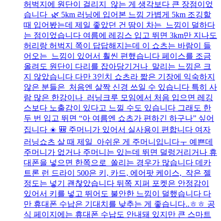
허벅지에 원단이 걸리지 않는 게 생각보다 큰 장점이었
습니다 🌿 5km 러닝에 입어본 느낌 가볍게 5km 조깅할
때 입어봤는데 제일 좋았던 건 땀이 차는 느낌이 덜하다
는 점이었습니다 여름에 레깅스 입고 뛰면 3km만 지나도
허리랑 허벅지 쪽이 답답해지는데 이 쇼츠는 바람이 들
어오는 느낌이 있어서 훨씬 편했습니다 페이스를 조금
올려도 원단이 다리를 잡아당기거나 말리는 느낌은 크
지 않았습니다 다만 3인치 쇼츠라 짧은 기장에 익숙하지
않은 분들은 처음엔 살짝 신경 쓰일 수 있습니다 특히 사
람 많은 한강이나 러닝크루 모임에서 처음 입으면 레깅
스보다 노출감이 있다고 느낄 수도 있습니다 그래도 한
두 번 입고 뛰면 “아 여름엔 쇼츠가 편하긴 하구나” 싶어
집니다 ☀️ 🎒 주머니가 있어서 실사용이 편합니다 여자
러닝쇼츠 살 때 제일 아쉬운 게 주머니입니다ㅜ 예쁜데
주머니가 없거나 주머니는 있는데 뛰면 덜렁거리거나 휴
대폰을 넣으면 한쪽으로 쏠리는 경우가 많습니다 데카
트론 런 드라이 500은 키, 카드, 에어팟 케이스, 작은 젤
정도는 넣기 괜찮았습니다 뒤쪽 지퍼 포켓은 안정감이
있어서 키를 넣고 뛰어도 불안한 느낌이 덜했습니다 다
만 휴대폰 수납은 기대치를 낮추는 게 좋습니다..ㅎㅎ 공
식 페이지에는 휴대폰 수납도 안내돼 있지만 큰 스마트