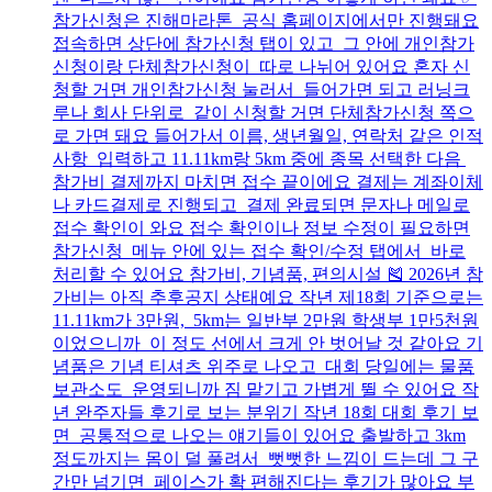
참가신청은 진해마라톤 공식 홈페이지에서만 진행돼요
접속하면 상단에 참가신청 탭이 있고 그 안에 개인참가
신청이랑 단체참가신청이 따로 나뉘어 있어요 혼자 신
청할 거면 개인참가신청 눌러서 들어가면 되고 러닝크
루나 회사 단위로 같이 신청할 거면 단체참가신청 쪽으
로 가면 돼요 들어가서 이름, 생년월일, 연락처 같은 인적
사항 입력하고 11.11km랑 5km 중에 종목 선택한 다음
참가비 결제까지 마치면 접수 끝이에요 결제는 계좌이체
나 카드결제로 진행되고 결제 완료되면 문자나 메일로
접수 확인이 와요 접수 확인이나 정보 수정이 필요하면
참가신청 메뉴 안에 있는 접수 확인/수정 탭에서 바로
처리할 수 있어요 참가비, 기념품, 편의시설 🎽 2026년 참
가비는 아직 추후공지 상태예요 작년 제18회 기준으로는
11.11km가 3만원, 5km는 일반부 2만원 학생부 1만5천원
이었으니까 이 정도 선에서 크게 안 벗어날 것 같아요 기
념품은 기념 티셔츠 위주로 나오고 대회 당일에는 물품
보관소도 운영되니까 짐 맡기고 가볍게 뛸 수 있어요 작
년 완주자들 후기로 보는 분위기 작년 18회 대회 후기 보
면 공통적으로 나오는 얘기들이 있어요 출발하고 3km
정도까지는 몸이 덜 풀려서 뻣뻣한 느낌이 드는데 그 구
간만 넘기면 페이스가 확 편해진다는 후기가 많아요 부