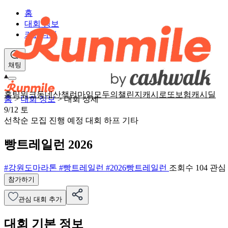
홈
대회 정보
커뮤니티
채팅
홈
팀워크
동네산책
런마일
모두의챌린지
캐시로또
보험
캐시딜
홈
>
대회 정보
>
대회 상세
9/12
토
선착순 모집
진행 예정 대회
하프
기타
빵트레일런 2026
#강원도마라톤
#빵트레일런
#2026빵트레일런
조회수 104
관심
참가하기
관심 대회 추가
대회 기본 정보