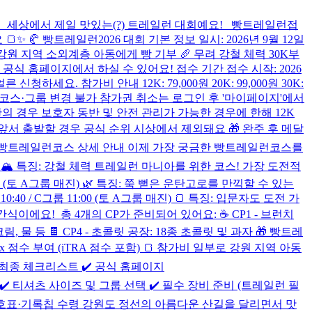
 세상에서 제일 맛있는(?) 트레일런 대회예요! 빵트레일런접
 빵트레일런2026 대회 기본 정보 일시: 2026년 9월 12일
일부로 강원 지역 소외계층 아동에게 빵 기부 🥖 무려 강철 체력 30K부
식 홈페이지에서 하실 수 있어요! 접수 기간 접수 시작: 2026
청하세요. 참가비 안내 12K: 79,000원 20K: 99,000원 30K:
츠 사이즈·코스·그룹 변경 불가 참가권 취소는 로그인 후 '마이페이지'에서
미만의 경우 보호자 동반 및 안전 관리가 가능한 경우에 한해 12K
 앞서 출발할 경우 공식 순위 시상에서 제외돼요 🎁 완주 후 메달
️ 빵트레일런코스 상세 안내 이제 가장 궁금한 빵트레일런코스를
08:20 🏔 특징: 강철 체력 트레일런 마니아를 위한 코스! 가장 도전적
 10:00 (토 A그룹 매진) 🌿 특징: 쭉 뻗은 운탄고로를 만끽할 수 있는
10:40 / C그룹 11:00 (토 A그룹 매진) 🍞 특징: 입문자도 도전 가
식이에요! 총 4개의 CP가 준비되어 있어요: ☕ CP1 - 브런치
, 물 등 🍫 CP4 - 초콜릿 공장: 18종 초콜릿 및 과자 🎁 빵트레
dex 점수 부여 (iTRA 점수 포함) 🍞 참가비 일부로 강원 지역 아동
최종 체크리스트 ✔️ 공식 홈페이지
카드/계좌이체) ✔️ 티셔츠 사이즈 및 그룹 선택 ✔️ 필수 장비 준비 (트레일런 필
·배번호표·기록칩 수령 강원도 정선의 아름다운 산길을 달리면서 맛