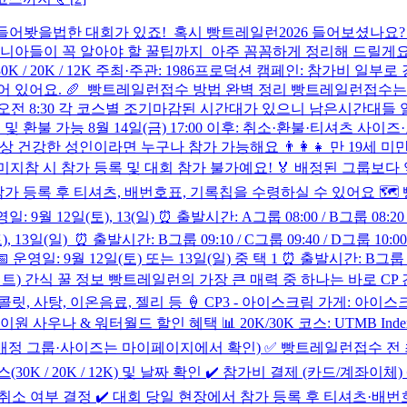
어봣을법한 대회가 있죠! 혹시 빵트레일런2026 들어보셨나요?
이 꼭 알아야 할 꿀팁까지 아주 꼼꼼하게 정리해 드릴게요 🍞✨ 
30K / 20K / 12K 주최·주관: 1986프로덕션 캠페인: 참가비 
어 있어요. 🥖 빵트레일런접수 방법 완벽 정리 빵트레일런접수는 공
(일) 오전 8:30 각 코스별 조기마감된 시간대가 있으니 남은시간대들 얼른 신
전: 취소 및 환불 가능 8월 14일(금) 17:00 이후: 취소·환불·티셔
이상 건강한 성인이라면 누구나 참가 가능해요 👨‍👩‍👧 만 19세 
 미지참 시 참가 등록 및 대회 참가 불가예요! 🏅 배정된 그룹보다
참가 등록 후 티셔츠, 배번호표, 기록칩을 수령하실 수 있어요 
일: 9월 12일(토), 13(일) ⏰ 출발시간: A그룹 08:00 / B그룹 
토), 13일(일) ⏰ 출발시간: B그룹 09:10 / C그룹 09:40 / D그룹
 운영일: 9월 12일(토) 또는 13일(일) 중 택 1 ⏰ 출발시간: B그룹 
인트) 간식 꿀 정보 빵트레일런의 가장 큰 매력 중 하나는 바로 CP 간
콜릿, 사탕, 이온음료, 젤리 등 🍦 CP3 - 아이스크림 가게: 아이스크림
 하이원 사우나 & 워터월드 할인 혜택 📊 20K/30K 코스: UTMB In
(배정 그룹·사이즈는 마이페이지에서 확인) ✅ 빵트레일런접수 전 
속 ✔️ 원하는 코스(30K / 20K / 12K) 및 날짜 확인 ✔️ 참가비 결제 (
 전에 취소 여부 결정 ✔️ 대회 당일 현장에서 참가 등록 후 티셔츠