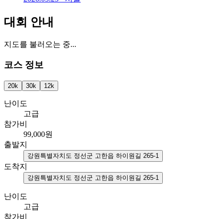
대회 안내
지도를 불러오는 중...
코스 정보
20k
30k
12k
난이도
고급
참가비
99,000
원
출발지
강원특별자치도 정선군 고한읍 하이원길 265-1
도착지
강원특별자치도 정선군 고한읍 하이원길 265-1
난이도
고급
참가비