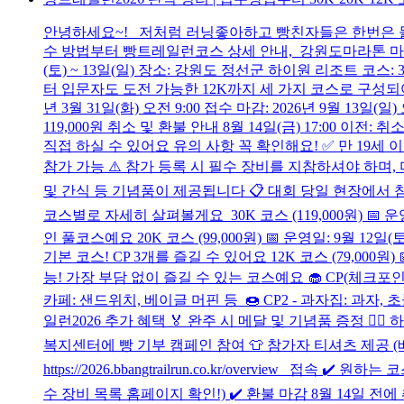
안녕하세요~! 저처럼 러닝좋아하고 빵친자들은 한번은 들
수 방법부터 빵트레일런코스 상세 안내, 강원도마라톤 마니아들
(토) ~ 13일(일) 장소: 강원도 정선군 하이원 리조트 코스: 
터 입문자도 도전 가능한 12K까지 세 가지 코스로 구성되
년 3월 31일(화) 오전 9:00 접수 마감: 2026년 9월 13일
119,000원 취소 및 환불 안내 8월 14일(금) 17:00 이
직접 하실 수 있어요 유의 사항 꼭 확인해요! ✅ 만 19세 
참가 가능 ⚠️ 참가 등록 시 필수 장비를 지참하셔야 하며,
및 간식 등 기념품이 제공됩니다 📋 대회 당일 현장에서 
코스별로 자세히 살펴볼게요 30K 코스 (119,000원) 📅 운영
인 풀코스예요 20K 코스 (99,000원) 📅 운영일: 9월 12일(
기본 코스! CP 3개를 즐길 수 있어요 12K 코스 (79,000원) 
능! 가장 부담 없이 즐길 수 있는 코스예요 🧁 CP(체크포
카페: 샌드위치, 베이글 머핀 등 🍩 CP2 - 과자집: 과자, 초
일런2026 추가 혜택 🏅 완주 시 메달 및 기념품 증정 🧖‍♀️
복지센터에 빵 기부 캠페인 참여 👕 참가자 티셔츠 제공 
https://2026.bbangtrailrun.co.kr/overview 접
수 장비 목록 홈페이지 확인!) ✔️ 환불 마감 8월 14일