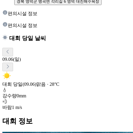
경북 영덕군 병곡면 각리길 6 영덕 대진해수욕장
편의시설 정보
편의시설 정보
대회 당일 날씨
09.06(일)
대회 당일(09.06)
맑음 · 28°C
💧
강수량
0mm
💨
바람
1 m/s
대회 정보