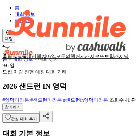
홈
대회 정보
커뮤니티
채팅
홈
팀워크
동네산책
런마일
모두의챌린지
캐시로또
보험
캐시딜
홈
>
대회 정보
>
대회 상세
9/6
일
모집 마감
진행 예정 대회
기타
2026 샌드런 IN 영덕
#영덕마라톤
#샌드런마라톤
#샌드런in영덕마라톤
조회수 41
참가하기
관심 대회 추가
대회 기본 정보