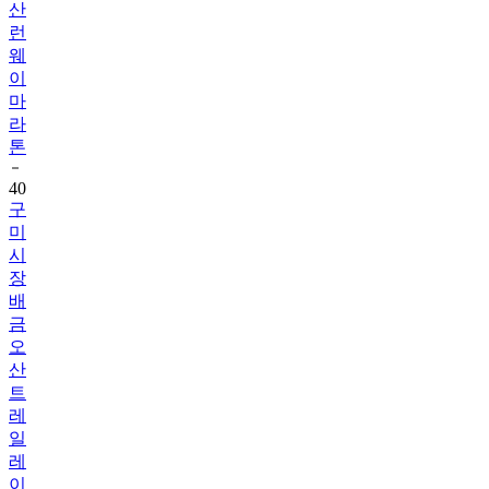
산
런
웨
이
마
라
톤
40
구
미
시
장
배
금
오
산
트
레
일
레
이