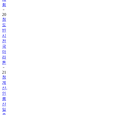
회
20
청
도
반
시
전
국
마
라
톤
21
청
계
산,
인
릉
산
일
주