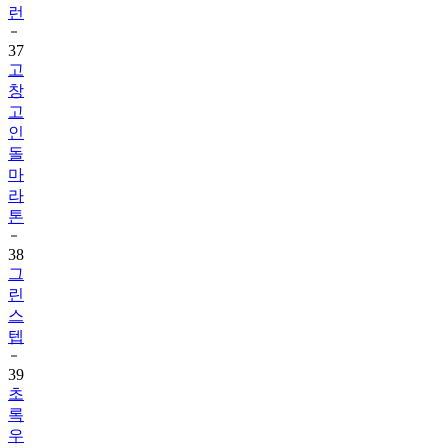
런
37
고
창
고
인
돌
마
라
톤
38
그
린
스
텝
39
초
록
우