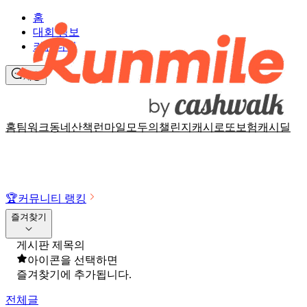
홈
대회 정보
커뮤니티
채팅
홈
팀워크
동네산책
런마일
모두의챌린지
캐시로또
보험
캐시딜
🏆
커뮤니티 랭킹
즐겨찾기
게시판 제목의
아이콘을 선택하면
즐겨찾기에 추가됩니다.
전체글