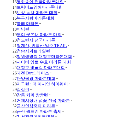
13
봉화송이 전국마라톤대회
14
보령머드임해마라톤대회
15
보성 녹차 마라톤 대회
16
북구사랑마라톤대회
17
불패 마라톤
18
버닝런
19
부여 굿뜨래 마라톤 대회
20
청도반시 전국마라톤
21
청계산, 인릉산 일주 TRAIL
22
청송사과트레일런
23
청원생명쌀 대청호마라톤대회
24
사이버 영토 수호 마라톤 대회
25
대청호 벚꽃길 마라톤대회
26
대전 Dtrail 레이스
27
단양팔경 마라톤대회
28
지구런 : 더 아시안 하이웨이
29
감상런
30
강릉 커피 빵빵런
31
거제시장배 섬꽃 전국 마라톤
32
금산인삼축제 마라톤
33
금산 월드런 마라톤 축제
34
김천전국마라톤대회