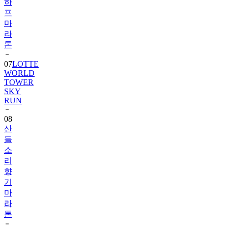
하
프
마
라
톤
07
LOTTE
WORLD
TOWER
SKY
RUN
08
산
들
소
리
향
기
마
라
톤