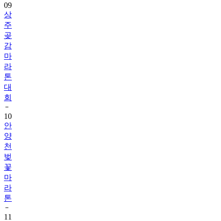
09
상
주
곶
감
마
라
톤
대
회
10
안
양
천
벚
꽃
마
라
톤
11