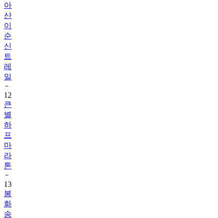
아
산
이
순
신
트
레
일
12
큰
별
하
프
마
라
톤
13
봉
화
송