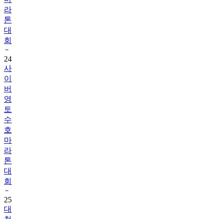
라
톤
대
회
24
사
이
버
영
토
수
호
마
라
톤
대
회
25
대