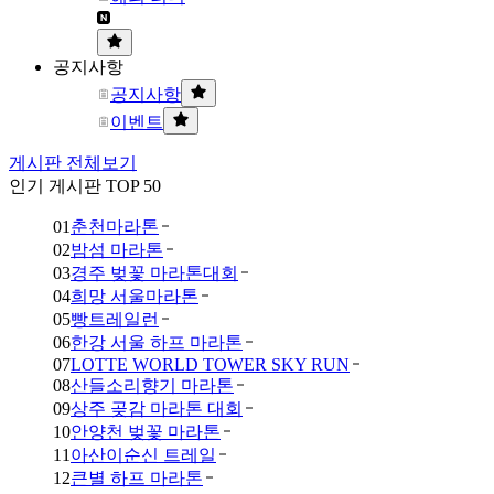
공지사항
공지사항
이벤트
게시판 전체보기
인기 게시판 TOP 50
01
춘천마라톤
02
밤섬 마라톤
03
경주 벚꽃 마라톤대회
04
희망 서울마라톤
05
빵트레일런
06
한강 서울 하프 마라톤
07
LOTTE WORLD TOWER SKY RUN
08
산들소리향기 마라톤
09
상주 곶감 마라톤 대회
10
안양천 벚꽃 마라톤
11
아산이순신 트레일
12
큰별 하프 마라톤