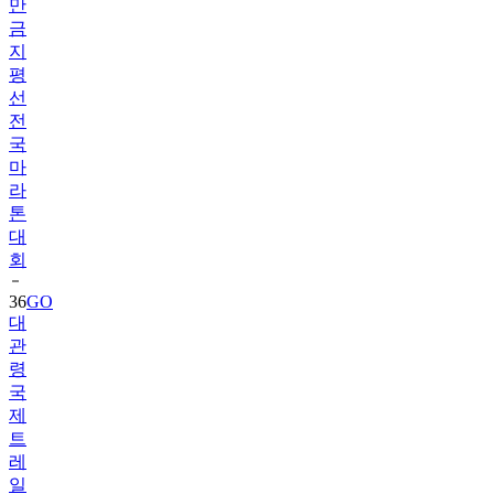
만
금
지
평
선
전
국
마
라
톤
대
회
36
GO
대
관
령
국
제
트
레
일