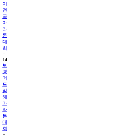
이
전
국
마
라
톤
대
회
14
보
령
머
드
임
해
마
라
톤
대
회