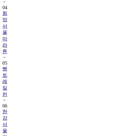
04
희
망
서
울
마
라
톤
05
빵
트
레
일
런
06
한
강
서
울