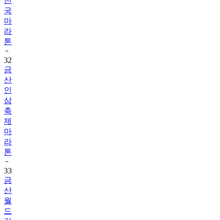
전
국
마
라
톤
32
금
산
인
삼
축
제
마
라
톤
33
금
산
월
드