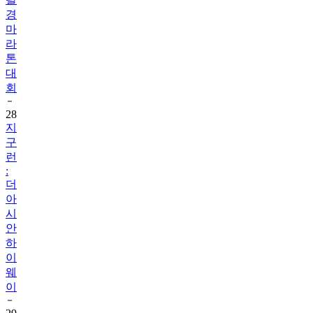
경
마
라
톤
대
회
28
지
구
런
:
더
아
시
안
하
이
웨
이