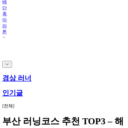
배
단
축
마
라
톤
경상 러너
인기글
[
전체
]
부산 러닝코스 추천 TOP3 – 해