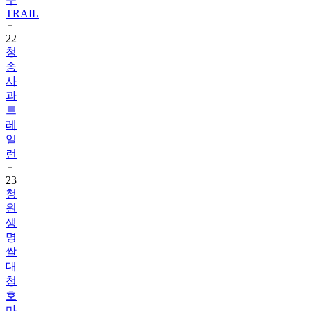
TRAIL
22
청
송
사
과
트
레
일
런
23
청
원
생
명
쌀
대
청
호
마