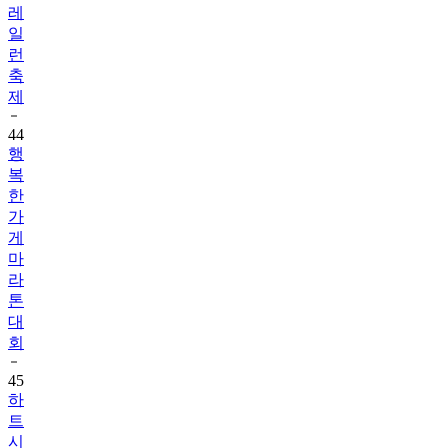
레
일
런
축
제
44
행
복
한
가
게
마
라
톤
대
회
45
하
트
시