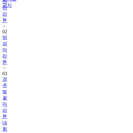
천
공지
마
라
톤
02
밤
섬
마
라
톤
03
경
주
벚
꽃
마
라
톤
대
회