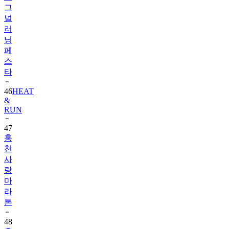
그
널
러
닝
페
스
타
46
HEAT
&
RUN
47
홍
천
사
랑
마
라
톤
48