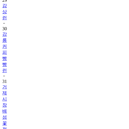
29
감
상
런
30
강
릉
커
피
빵
빵
런
31
거
제
시
장
배
섬
꽃