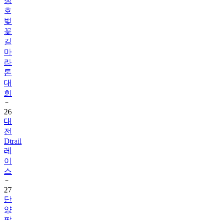
청
호
벚
꽃
길
마
라
톤
대
회
26
대
전
Dtrail
레
이
스
27
단
양
팔