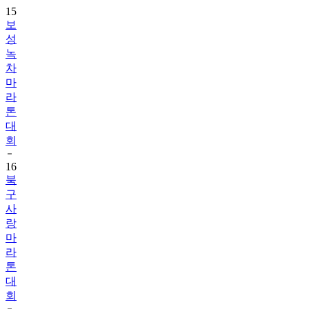
15
보
성
녹
차
마
라
톤
대
회
16
북
구
사
랑
마
라
톤
대
회