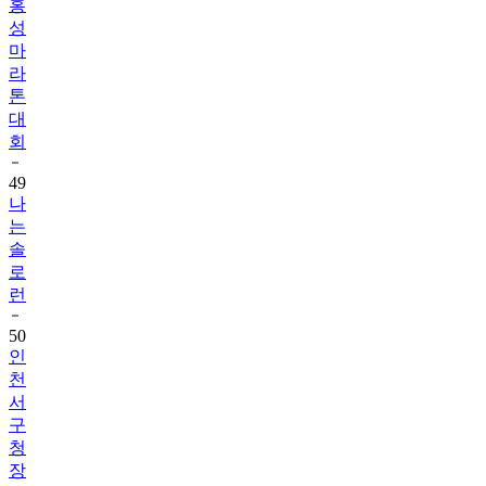
홍
성
마
라
톤
대
회
49
나
는
솔
로
런
50
인
천
서
구
청
장