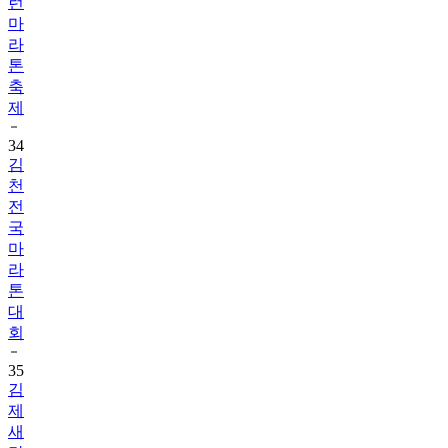
런
마
라
톤
축
제
34
김
천
전
국
마
라
톤
대
회
35
김
제
새