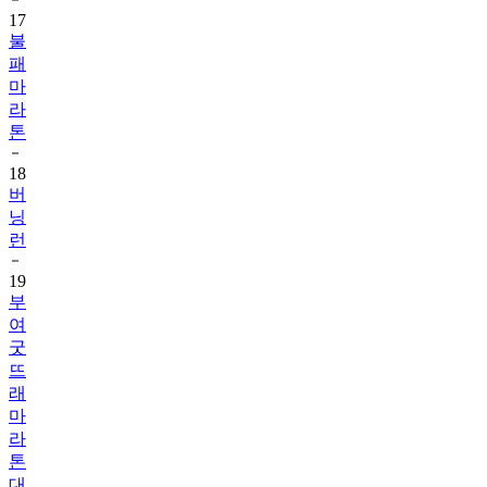
17
불
패
마
라
톤
18
버
닝
런
19
부
여
굿
뜨
래
마
라
톤
대