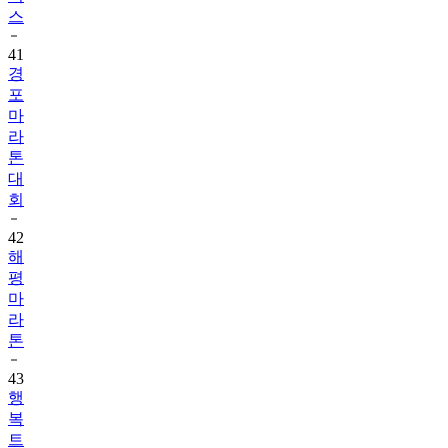
스
41
경
포
마
라
톤
대
회
42
해
평
마
라
톤
43
행
복
트