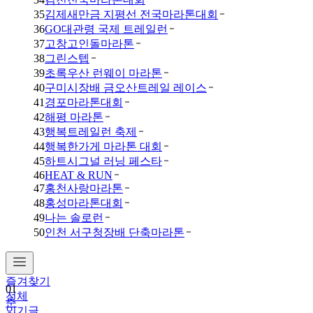
35
김제새만금 지평선 전국마라톤대회
36
GO대관령 국제 트레일런
37
고창고인돌마라톤
38
그린스텝
39
초록우산 런웨이 마라톤
40
구미시장배 금오산트레일 레이스
41
경포마라톤대회
42
해평 마라톤
43
행복트레일런 축제
44
행복한가게 마라톤 대회
45
하트시그널 러닝 페스타
46
HEAT & RUN
47
홍천사랑마라톤
48
홍성마라톤대회
49
나는 솔로런
50
인천 서구청장배 단축마라톤
즐겨찾기
01
전체
춘
인기글