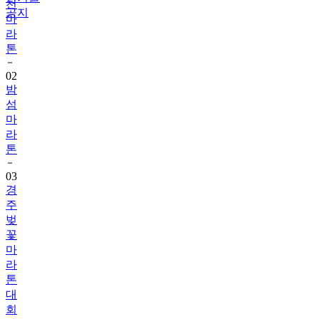
라
공지
톤
02
밤
섬
마
라
톤
03
경
주
벚
꽃
마
라
톤
대
회
04