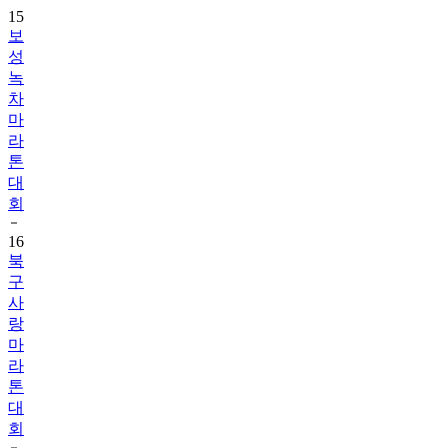
성
녹
차
마
라
톤
대
회
16
북
구
사
랑
마
라
톤
대
회
17