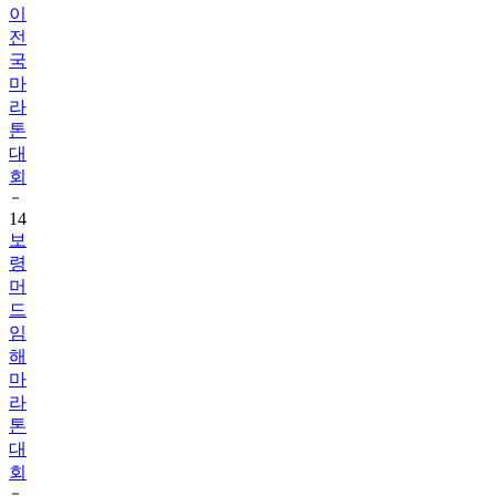
국
마
라
톤
대
회
14
보
령
머
드
임
해
마
라
톤
대
회
15
보