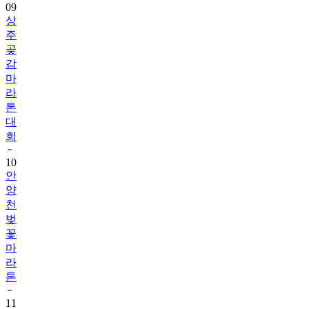
주
곶
감
마
라
톤
대
회
10
안
양
천
벚
꽃
마
라
톤
11
아
산