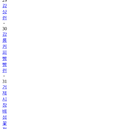
상
런
30
강
릉
커
피
빵
빵
런
31
거
제
시
장
배
섬
꽃
전
국