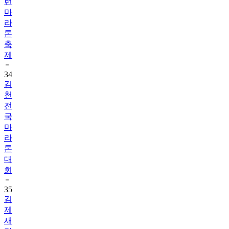
라
톤
축
제
34
김
천
전
국
마
라
톤
대
회
35
김
제
새
만
금