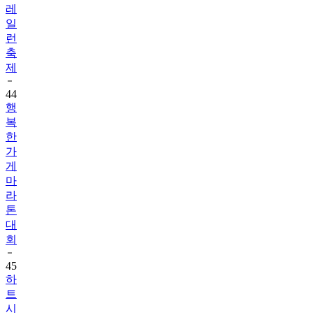
런
축
제
44
행
복
한
가
게
마
라
톤
대
회
45
하
트
시
그
널