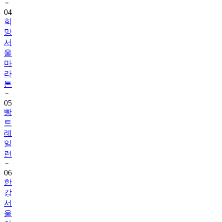
희
망
서
울
마
라
톤
05
빵
트
레
일
런
06
한
강
서
울
하
프