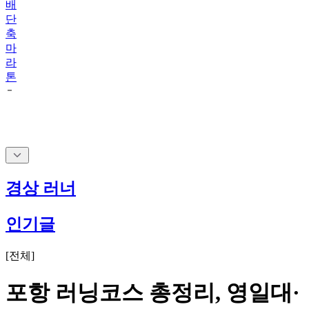
축
마
라
톤
경상 러너
인기글
[
전체
]
포항 러닝코스 총정리, 영일대·