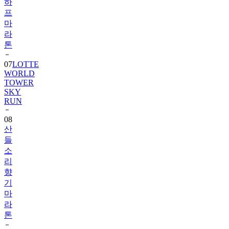
마
라
톤
07
LOTTE
WORLD
TOWER
SKY
RUN
08
산
들
소
리
향
기
마
라
톤
09
상