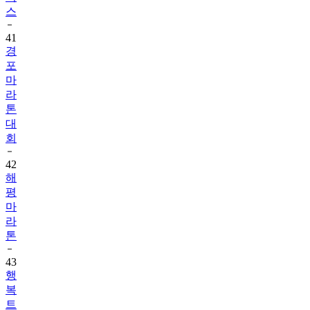
41
경
포
마
라
톤
대
회
42
해
평
마
라
톤
43
행
복
트
레
일