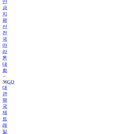
지
평
선
전
국
마
라
톤
대
회
36
GO
대
관
령
국
제
트
레
일
런