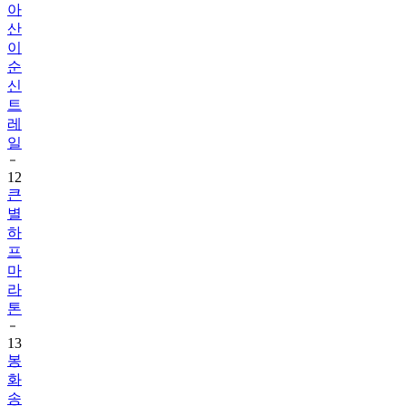
이
순
신
트
레
일
12
큰
별
하
프
마
라
톤
13
봉
화
송
이
전