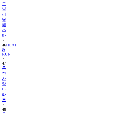
러
닝
페
스
타
46
HEAT
&
RUN
47
홍
천
사
랑
마
라
톤
48
홍
성