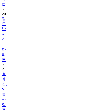
20
청
도
반
시
전
국
마
라
톤
21
청
계
산,
인
릉
산
일
주
TRAIL