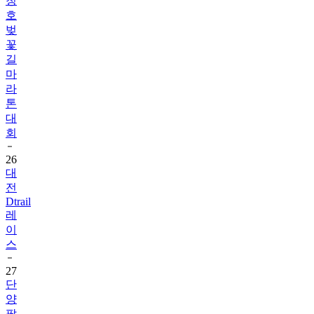
벚
꽃
길
마
라
톤
대
회
26
대
전
Dtrail
레
이
스
27
단
양
팔
경