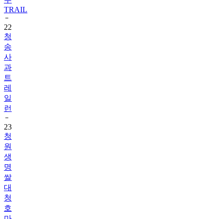
22
청
송
사
과
트
레
일
런
23
청
원
생
명
쌀
대
청
호
마
라