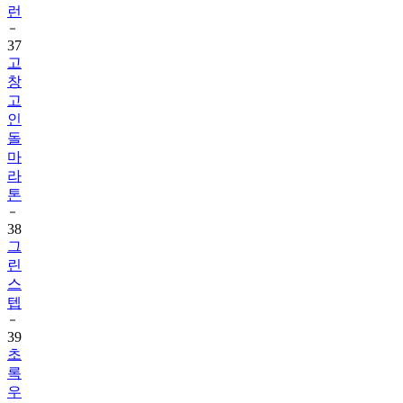
37
고
창
고
인
돌
마
라
톤
38
그
린
스
텝
39
초
록
우
산
런