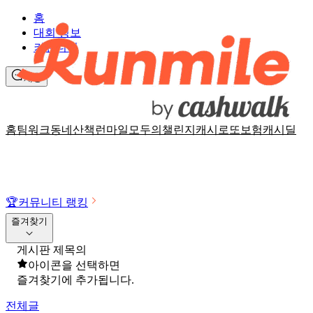
홈
대회 정보
커뮤니티
채팅
홈
팀워크
동네산책
런마일
모두의챌린지
캐시로또
보험
캐시딜
🏆
커뮤니티 랭킹
즐겨찾기
게시판 제목의
아이콘을 선택하면
즐겨찾기에 추가됩니다.
전체글