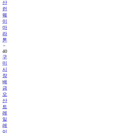
웨
이
마
라
톤
40
구
미
시
장
배
금
오
산
트
레
일
레
이
스