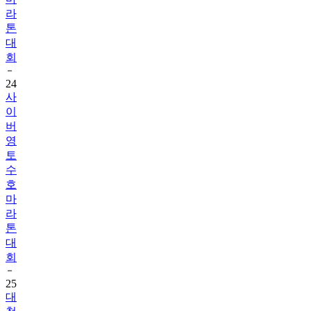
톤
대
회
24
사
이
버
영
토
수
호
마
라
톤
대
회
25
대
청
호