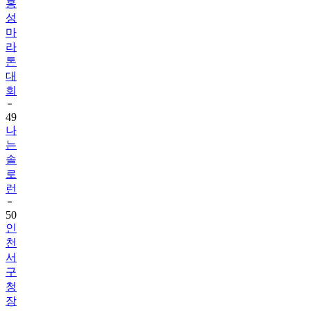
마
라
톤
대
회
49
나
는
솔
로
런
50
인
천
서
구
청
장
배
단