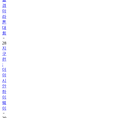
마
라
톤
대
회
28
지
구
런
:
더
아
시
안
하
이
웨
이
29
감