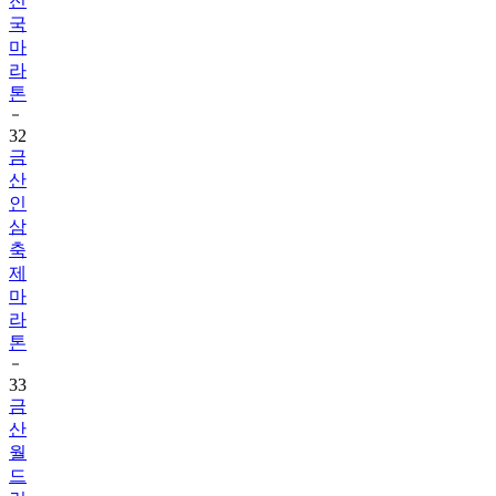
마
라
톤
32
금
산
인
삼
축
제
마
라
톤
33
금
산
월
드
런
마