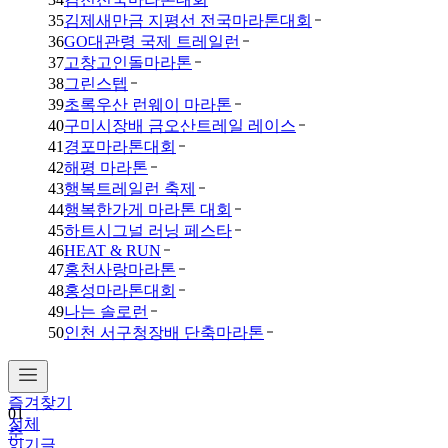
35
김제새만금 지평선 전국마라톤대회
36
GO대관령 국제 트레일런
37
고창고인돌마라톤
38
그린스텝
39
초록우산 런웨이 마라톤
40
구미시장배 금오산트레일 레이스
41
경포마라톤대회
42
해평 마라톤
43
행복트레일런 축제
44
행복한가게 마라톤 대회
45
하트시그널 러닝 페스타
46
HEAT & RUN
47
홍천사랑마라톤
48
홍성마라톤대회
49
나는 솔로런
50
인천 서구청장배 단축마라톤
01
춘
즐겨찾기
천
전체
마
인기글