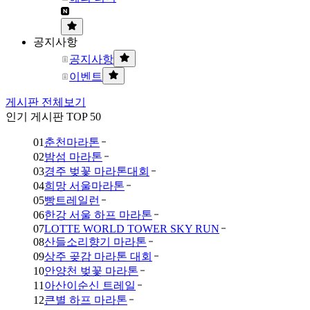
공지사항
공지사항
이벤트
게시판 전체보기
인기 게시판 TOP 50
01
춘천마라톤
02
밤섬 마라톤
03
경주 벚꽃 마라톤대회
04
희망 서울마라톤
05
빵트레일런
06
한강 서울 하프 마라톤
07
LOTTE WORLD TOWER SKY RUN
08
산들소리향기 마라톤
09
상주 곶감 마라톤 대회
10
안양천 벚꽃 마라톤
11
아산이순신 트레일
12
큰별 하프 마라톤