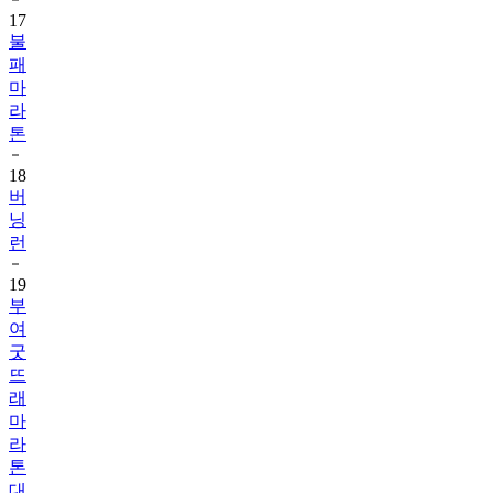
불
패
마
라
톤
18
버
닝
런
19
부
여
굿
뜨
래
마
라
톤
대
회