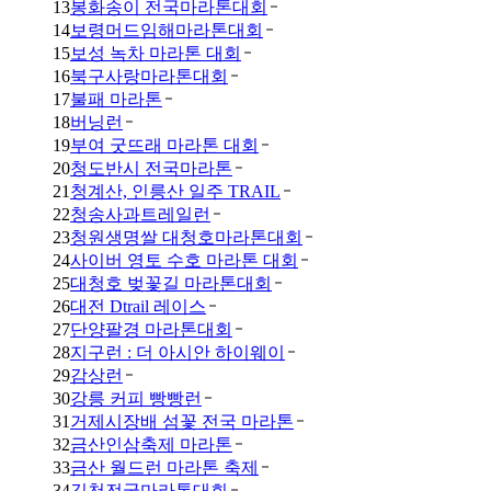
13
봉화송이 전국마라톤대회
14
보령머드임해마라톤대회
15
보성 녹차 마라톤 대회
16
북구사랑마라톤대회
17
불패 마라톤
18
버닝런
19
부여 굿뜨래 마라톤 대회
20
청도반시 전국마라톤
21
청계산, 인릉산 일주 TRAIL
22
청송사과트레일런
23
청원생명쌀 대청호마라톤대회
24
사이버 영토 수호 마라톤 대회
25
대청호 벚꽃길 마라톤대회
26
대전 Dtrail 레이스
27
단양팔경 마라톤대회
28
지구런 : 더 아시안 하이웨이
29
감상런
30
강릉 커피 빵빵런
31
거제시장배 섬꽃 전국 마라톤
32
금산인삼축제 마라톤
33
금산 월드런 마라톤 축제
34
김천전국마라톤대회