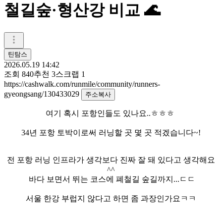
철길숲·형산강 비교 🌊
틴탐스
2026.05.19 14:42
조회
840
추천
3
스크랩
1
https://cashwalk.com/runmile/community/runners-
gyeongsang/130433029
주소복사
여기 혹시 포항인들도 있나요..ㅎㅎㅎ
34년 포항 토박이로써 러닝할 곳 몇 곳 적겠습니다~!
전 포항 러닝 인프라가 생각보다 진짜 잘 돼 있다고 생각해요
^^
바다 보면서 뛰는 코스에 폐철길 숲길까지...ㄷㄷ
서울 한강 부럽지 않다고 하면 좀 과장인가요ㅋㅋ