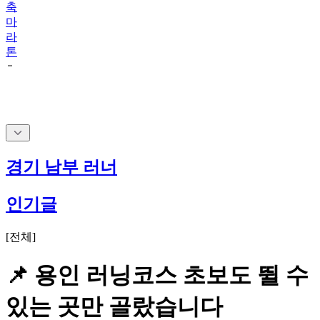
축
마
라
톤
경기 남부 러너
인기글
[
전체
]
📌 용인 러닝코스 초보도 뛸 수
있는 곳만 골랐습니다