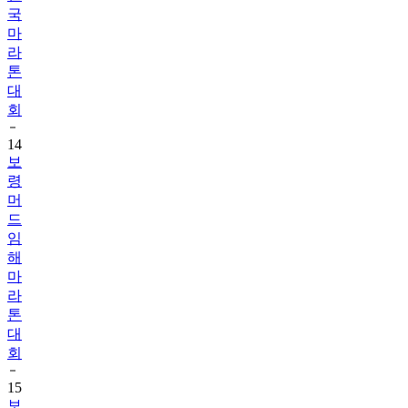
국
마
라
톤
대
회
14
보
령
머
드
임
해
마
라
톤
대
회
15
보