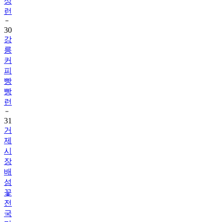
상
런
30
강
릉
커
피
빵
빵
런
31
거
제
시
장
배
섬
꽃
전
국