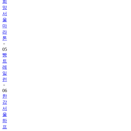
희
망
서
울
마
라
톤
05
빵
트
레
일
런
06
한
강
서
울
하
프