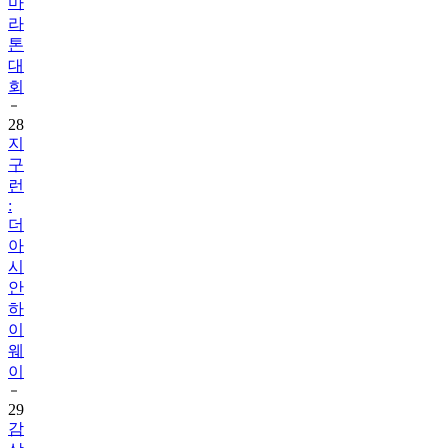
마
라
톤
대
회
28
지
구
런
:
더
아
시
안
하
이
웨
이
29
감