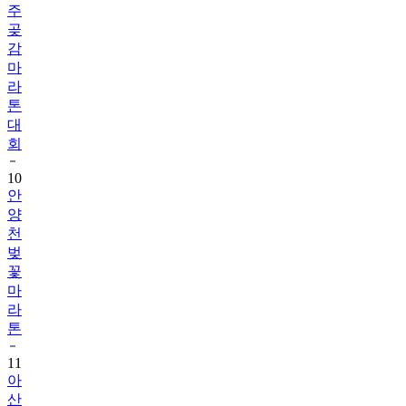
주
곶
감
마
라
톤
대
회
10
안
양
천
벚
꽃
마
라
톤
11
아
산