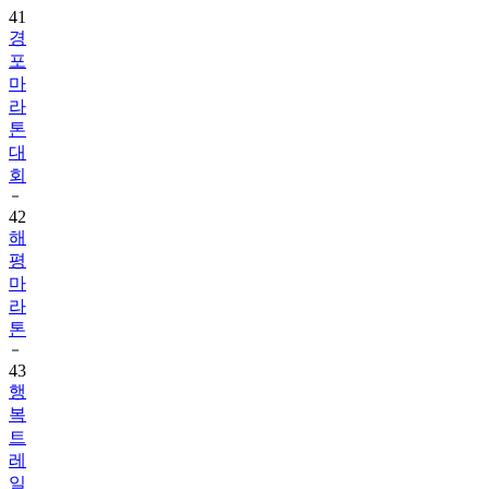
41
경
포
마
라
톤
대
회
42
해
평
마
라
톤
43
행
복
트
레
일