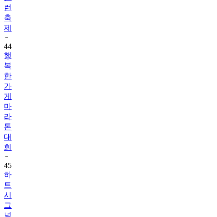
런
축
제
44
행
복
한
가
게
마
라
톤
대
회
45
하
트
시
그
널