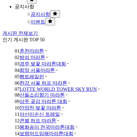
공지사항
공지사항
이벤트
게시판 전체보기
인기 게시판 TOP 50
01
춘천마라톤
02
밤섬 마라톤
03
경주 벚꽃 마라톤대회
04
희망 서울마라톤
05
빵트레일런
06
한강 서울 하프 마라톤
07
LOTTE WORLD TOWER SKY RUN
08
산들소리향기 마라톤
09
상주 곶감 마라톤 대회
10
안양천 벚꽃 마라톤
11
아산이순신 트레일
12
큰별 하프 마라톤
13
봉화송이 전국마라톤대회
14
보령머드임해마라톤대회