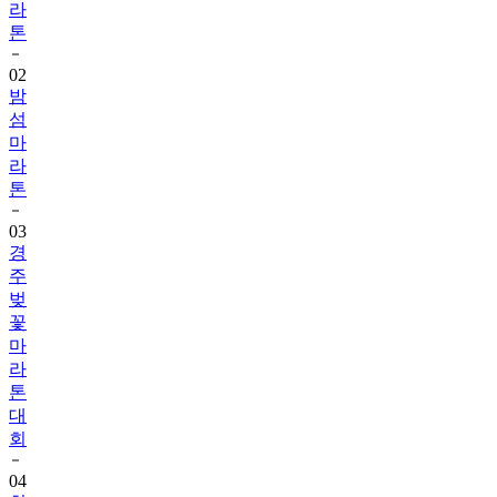
라
톤
02
밤
섬
마
라
톤
03
경
주
벚
꽃
마
라
톤
대
회
04