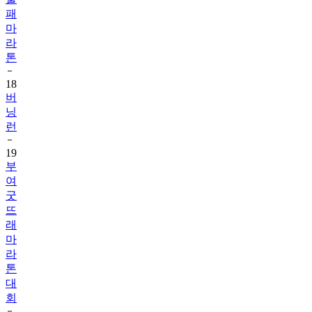
패
마
라
톤
18
버
닝
런
19
부
여
굿
뜨
래
마
라
톤
대
회