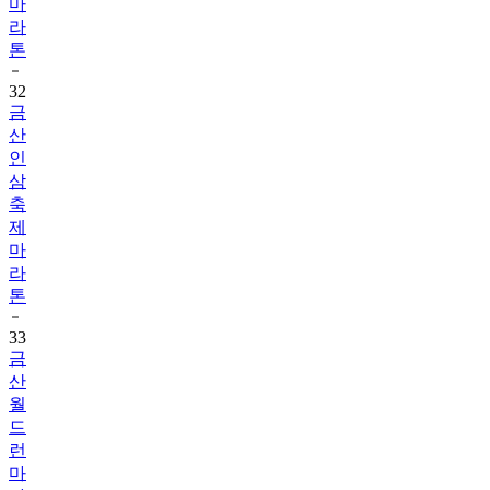
마
라
톤
32
금
산
인
삼
축
제
마
라
톤
33
금
산
월
드
런
마