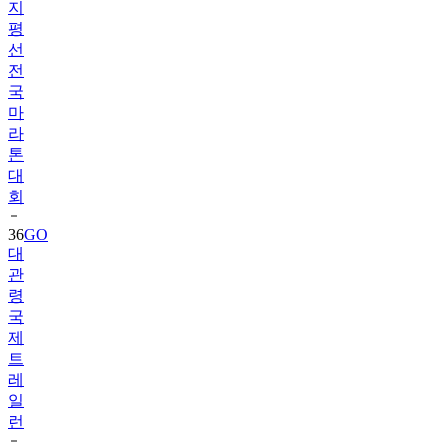
지
평
선
전
국
마
라
톤
대
회
36
GO
대
관
령
국
제
트
레
일
런