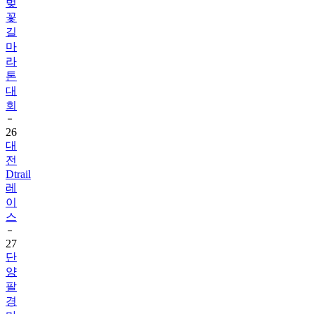
벚
꽃
길
마
라
톤
대
회
26
대
전
Dtrail
레
이
스
27
단
양
팔
경