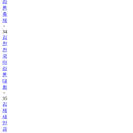
라
톤
축
제
34
김
천
전
국
마
라
톤
대
회
35
김
제
새
만
금