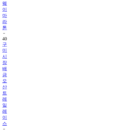
웨
이
마
라
톤
40
구
미
시
장
배
금
오
산
트
레
일
레
이
스