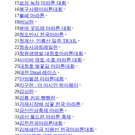
15
보성 녹차 마라톤 대회
16
북구사랑마라톤대회
17
불패 마라톤
18
버닝런
19
부여 굿뜨래 마라톤 대회
20
청도반시 전국마라톤
21
청계산, 인릉산 일주 TRAIL
22
청송사과트레일런
23
청원생명쌀 대청호마라톤대회
24
사이버 영토 수호 마라톤 대회
25
대청호 벚꽃길 마라톤대회
26
대전 Dtrail 레이스
27
단양팔경 마라톤대회
28
지구런 : 더 아시안 하이웨이
29
감상런
30
강릉 커피 빵빵런
31
거제시장배 섬꽃 전국 마라톤
32
금산인삼축제 마라톤
33
금산 월드런 마라톤 축제
34
김천전국마라톤대회
35
김제새만금 지평선 전국마라톤대회