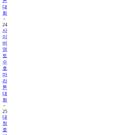
톤
대
회
24
사
이
버
영
토
수
호
마
라
톤
대
회
25
대
청
호