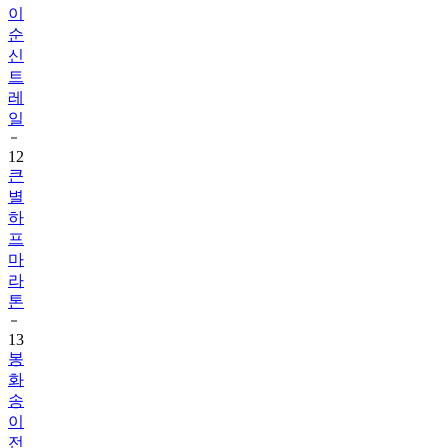
이
순
신
트
레
일
12
큰
별
하
프
마
라
톤
13
봉
화
송
이
전