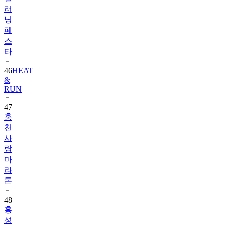
러
닝
페
스
타
46
HEAT
&
RUN
47
홍
천
사
랑
마
라
톤
48
홍
성