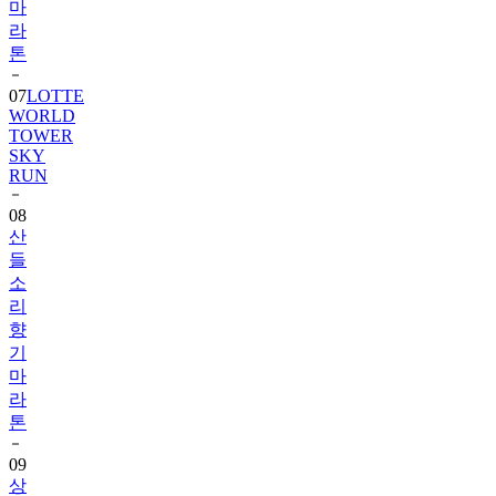
마
라
톤
07
LOTTE
WORLD
TOWER
SKY
RUN
08
산
들
소
리
향
기
마
라
톤
09
상