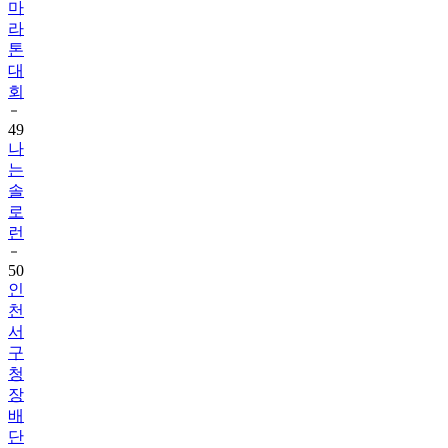
마
라
톤
대
회
49
나
는
솔
로
런
50
인
천
서
구
청
장
배
단