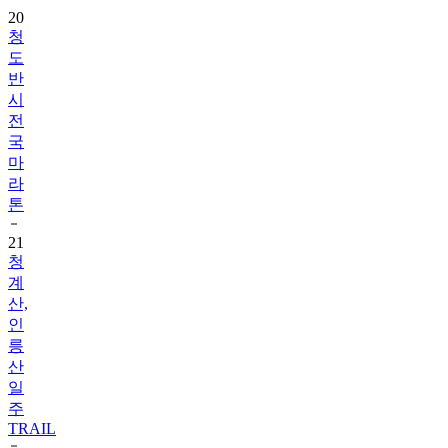
20
청
도
반
시
전
국
마
라
톤
21
청
계
산,
인
릉
산
일
주
TRAIL