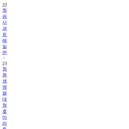
22
청
송
사
과
트
레
일
런
23
청
원
생
명
쌀
대
청
호
마
라