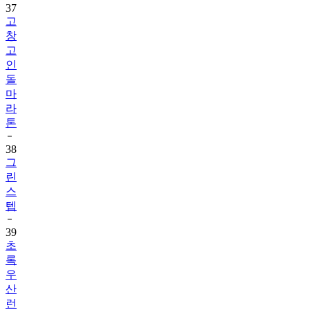
37
고
창
고
인
돌
마
라
톤
38
그
린
스
텝
39
초
록
우
산
런