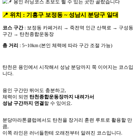
📍 위치 : 기흥구 보정동 ~ 성남시 분당구 일대
코스 구간
: 보정동 카페거리 → 죽전역 인근 산책로 → 구성동
구간 → 탄천종합운동장
총 거리
: 5~10km (본인 체력에 따라 구간 조절 가능)
탄천은 용인에서 시작해서 성남 분당까지 쭉 이어지는 코스입
니다.
용인 구간만 뛰어도 충분하고,
체력이 되면
탄천종합운동장까지 내려가서
성남 구간까지 연결
할 수 있어요.
분당마라톤클럽에서도 탄천을 장거리 훈련 루트로 활용할 만
큼,
이쪽 라인은 러너들한테 오래전부터 알려진 코스입니다.