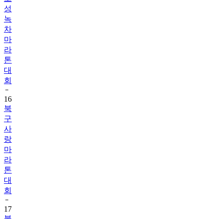
성
녹
차
마
라
톤
대
회
16
북
구
사
랑
마
라
톤
대
회
17
불