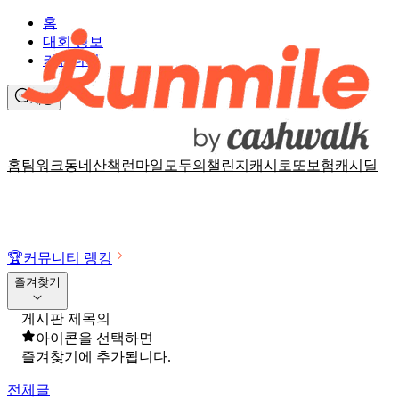
홈
대회 정보
커뮤니티
채팅
홈
팀워크
동네산책
런마일
모두의챌린지
캐시로또
보험
캐시딜
🏆
커뮤니티 랭킹
즐겨찾기
게시판 제목의
아이콘을 선택하면
즐겨찾기에 추가됩니다.
전체글