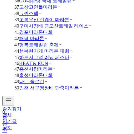
36
GO대관령 국제 트레일런
37
고창고인돌마라톤
38
그린스텝
39
초록우산 런웨이 마라톤
40
구미시장배 금오산트레일 레이스
41
경포마라톤대회
42
해평 마라톤
43
행복트레일런 축제
44
행복한가게 마라톤 대회
45
하트시그널 러닝 페스타
46
HEAT & RUN
47
홍천사랑마라톤
48
홍성마라톤대회
49
나는 솔로런
50
인천 서구청장배 단축마라톤
즐겨찾기
01
전체
춘
인기글
천
공지
마