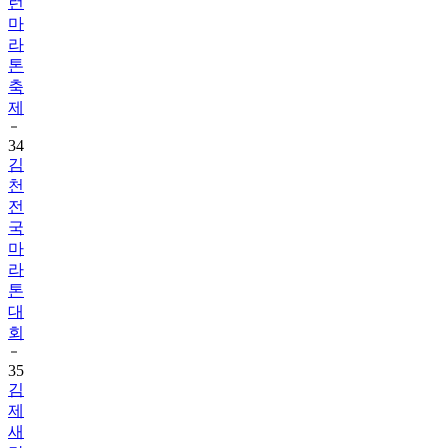
런
마
라
톤
축
제
34
김
천
전
국
마
라
톤
대
회
35
김
제
새