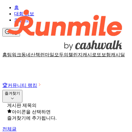
홈
대회 정보
커뮤니티
채팅
홈
팀워크
동네산책
런마일
모두의챌린지
캐시로또
보험
캐시딜
🏆
커뮤니티 랭킹
즐겨찾기
게시판 제목의
아이콘을 선택하면
즐겨찾기에 추가됩니다.
전체글