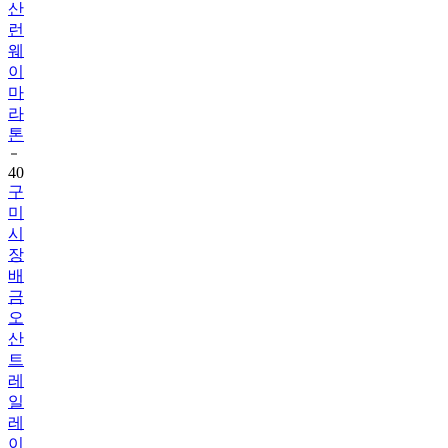
산
런
웨
이
마
라
톤
40
구
미
시
장
배
금
오
산
트
레
일
레
이