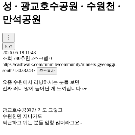
성 · 광교호수공원 · 수원천 ·
만석공원
밈경
2026.05.18 11:43
조회
740
추천
2
스크랩
0
https://cashwalk.com/runmile/community/runners-gyeonggi-
south/130382437
주소복사
요즘 수원에서 러닝하시는 분들 보면
진짜 러너 많이 늘어난 게 느껴집니다 👀
광교호수공원만 가도 그렇고
수원천만 지나가도
퇴근하고 뛰는 분들 엄청 많더라고요..