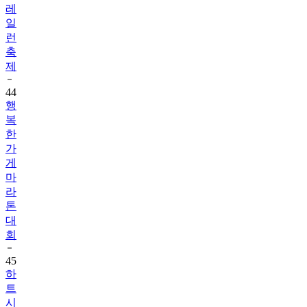
레
일
런
축
제
44
행
복
한
가
게
마
라
톤
대
회
45
하
트
시