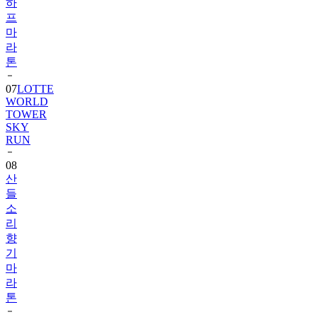
하
프
마
라
톤
07
LOTTE
WORLD
TOWER
SKY
RUN
08
산
들
소
리
향
기
마
라
톤