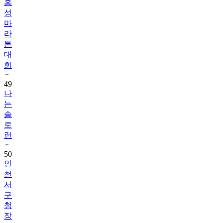
홍
성
마
라
톤
대
회
49
나
는
솔
로
런
50
인
천
서
구
청
장