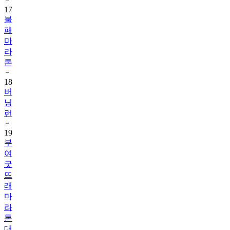
17
불
패
마
라
톤
18
버
닝
런
19
부
여
굿
뜨
래
마
라
톤
대