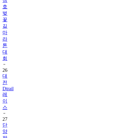
청
호
벚
꽃
길
마
라
톤
대
회
26
대
전
Dtrail
레
이
스
27
단
양
팔