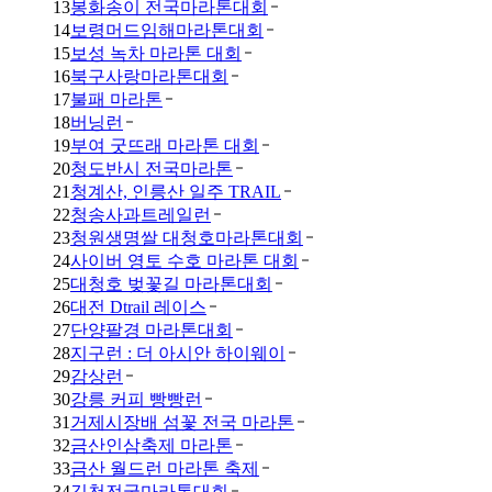
13
봉화송이 전국마라톤대회
14
보령머드임해마라톤대회
15
보성 녹차 마라톤 대회
16
북구사랑마라톤대회
17
불패 마라톤
18
버닝런
19
부여 굿뜨래 마라톤 대회
20
청도반시 전국마라톤
21
청계산, 인릉산 일주 TRAIL
22
청송사과트레일런
23
청원생명쌀 대청호마라톤대회
24
사이버 영토 수호 마라톤 대회
25
대청호 벚꽃길 마라톤대회
26
대전 Dtrail 레이스
27
단양팔경 마라톤대회
28
지구런 : 더 아시안 하이웨이
29
감상런
30
강릉 커피 빵빵런
31
거제시장배 섬꽃 전국 마라톤
32
금산인삼축제 마라톤
33
금산 월드런 마라톤 축제
34
김천전국마라톤대회