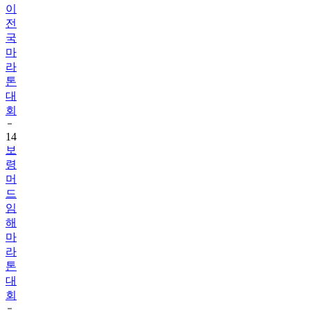
이
전
국
마
라
톤
대
회
14
보
령
머
드
임
해
마
라
톤
대
회