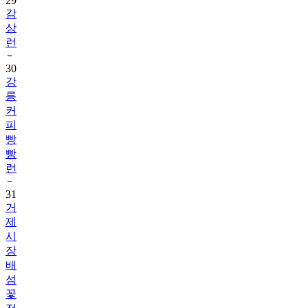
29
감
상
런
30
강
릉
커
피
빵
빵
런
31
거
제
시
장
배
섬
꽃