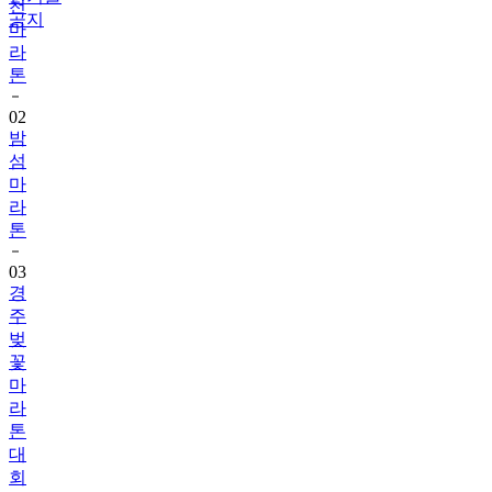
천
공지
마
라
톤
02
밤
섬
마
라
톤
03
경
주
벚
꽃
마
라
톤
대
회