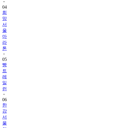
04
희
망
서
울
마
라
톤
05
빵
트
레
일
런
06
한
강
서
울