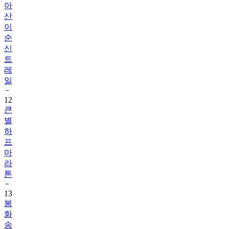
아
산
이
순
신
트
레
일
12
큰
별
하
프
마
라
톤
13
봉
화
송