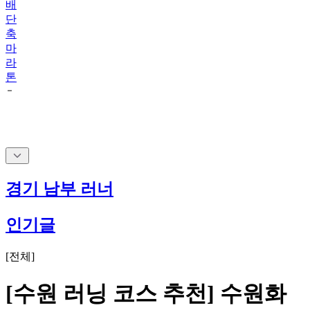
배
단
축
마
라
톤
경기 남부 러너
인기글
[
전체
]
[수원 러닝 코스 추천] 수원화