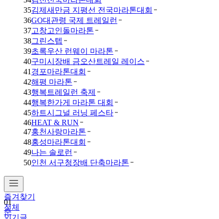
35
김제새만금 지평선 전국마라톤대회
36
GO대관령 국제 트레일런
37
고창고인돌마라톤
38
그린스텝
39
초록우산 런웨이 마라톤
40
구미시장배 금오산트레일 레이스
41
경포마라톤대회
42
해평 마라톤
43
행복트레일런 축제
44
행복한가게 마라톤 대회
45
하트시그널 러닝 페스타
46
HEAT & RUN
47
홍천사랑마라톤
48
홍성마라톤대회
49
나는 솔로런
50
인천 서구청장배 단축마라톤
즐겨찾기
01
전체
춘
인기글