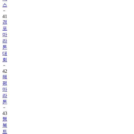
스
41
경
포
마
라
톤
대
회
42
해
평
마
라
톤
43
행
복
트