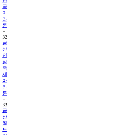
전
국
마
라
톤
32
금
산
인
삼
축
제
마
라
톤
33
금
산
월
드