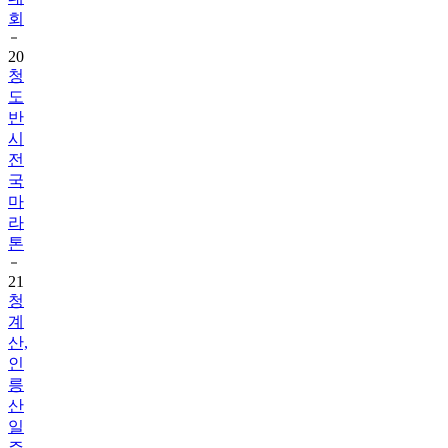
회
20
청
도
반
시
전
국
마
라
톤
21
청
계
산,
인
릉
산
일
주