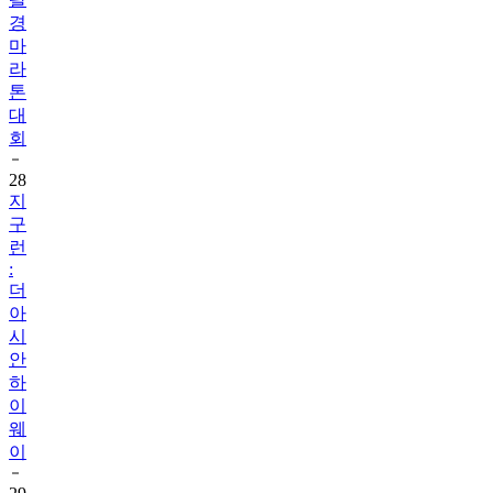
경
마
라
톤
대
회
28
지
구
런
:
더
아
시
안
하
이
웨
이