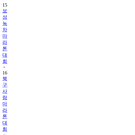
15
보
성
녹
차
마
라
톤
대
회
16
북
구
사
랑
마
라
톤
대
회