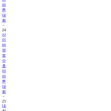
라
톤
대
회
24
사
이
버
영
토
수
호
마
라
톤
대
회
25
대