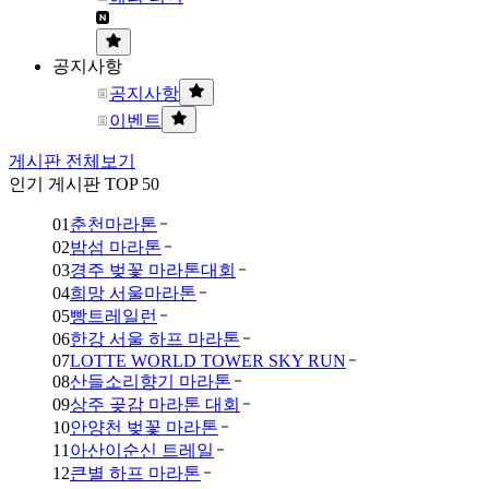
공지사항
공지사항
이벤트
게시판 전체보기
인기 게시판 TOP 50
01
춘천마라톤
02
밤섬 마라톤
03
경주 벚꽃 마라톤대회
04
희망 서울마라톤
05
빵트레일런
06
한강 서울 하프 마라톤
07
LOTTE WORLD TOWER SKY RUN
08
산들소리향기 마라톤
09
상주 곶감 마라톤 대회
10
안양천 벚꽃 마라톤
11
아산이순신 트레일
12
큰별 하프 마라톤