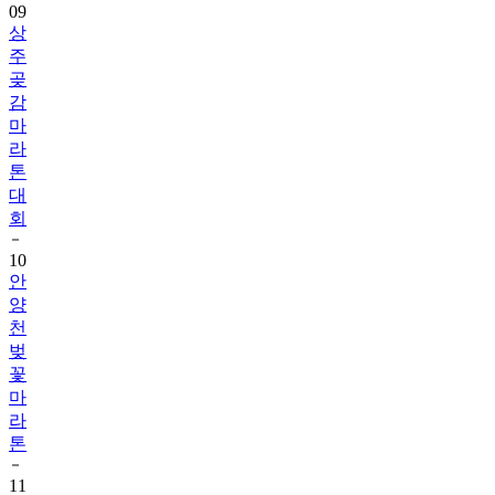
09
상
주
곶
감
마
라
톤
대
회
10
안
양
천
벚
꽃
마
라
톤
11