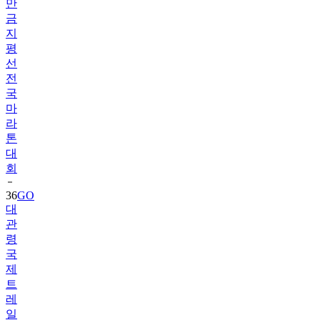
만
금
지
평
선
전
국
마
라
톤
대
회
36
GO
대
관
령
국
제
트
레
일