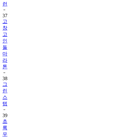
런
37
고
창
고
인
돌
마
라
톤
38
그
린
스
텝
39
초
록
우