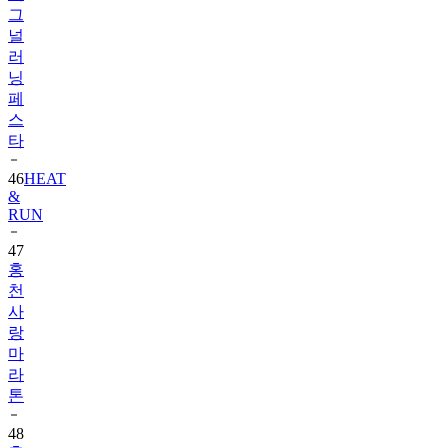
그
널
러
닝
페
스
타
46
HEAT
&
RUN
47
홍
천
사
랑
마
라
톤
48