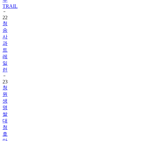
TRAIL
22
청
송
사
과
트
레
일
런
23
청
원
생
명
쌀
대
청
호
마