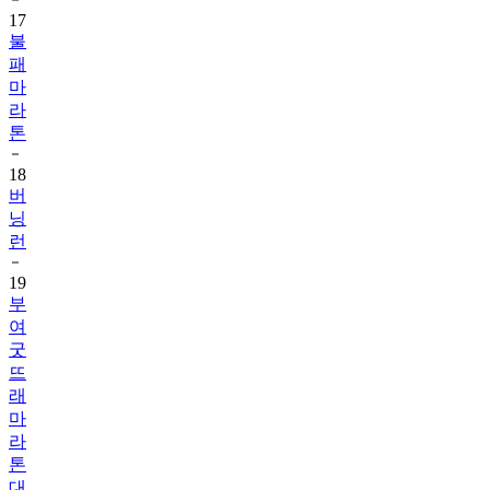
17
불
패
마
라
톤
18
버
닝
런
19
부
여
굿
뜨
래
마
라
톤
대