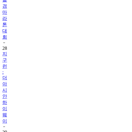
경
마
라
톤
대
회
28
지
구
런
:
더
아
시
안
하
이
웨
이