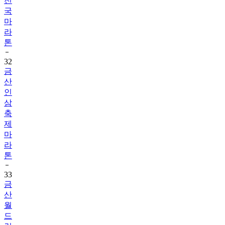
전
국
마
라
톤
32
금
산
인
삼
축
제
마
라
톤
33
금
산
월
드