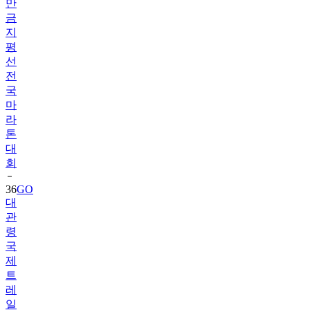
만
금
지
평
선
전
국
마
라
톤
대
회
36
GO
대
관
령
국
제
트
레
일