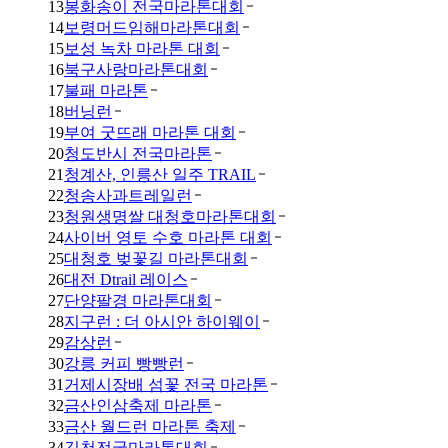
13
봉화송이 전국마라톤대회
14
보령머드임해마라톤대회
15
보성 녹차 마라톤 대회
16
북구사랑마라톤대회
17
불패 마라톤
18
버닝런
19
부여 굿뜨래 마라톤 대회
20
청도반시 전국마라톤
21
청계산, 인릉산 일주 TRAIL
22
청송사과트레일런
23
청원생명쌀 대청호마라톤대회
24
사이버 영토 수호 마라톤 대회
25
대청호 벚꽃길 마라톤대회
26
대전 Dtrail 레이스
27
단양팔경 마라톤대회
28
지구런 : 더 아시안 하이웨이
29
감상런
30
강릉 커피 빵빵런
31
거제시장배 섬꽃 전국 마라톤
32
금산인삼축제 마라톤
33
금산 월드런 마라톤 축제
34
김천전국마라톤대회