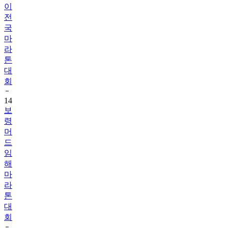
이
전
국
마
라
톤
대
회
14
보
령
머
드
임
해
마
라
톤
대
회