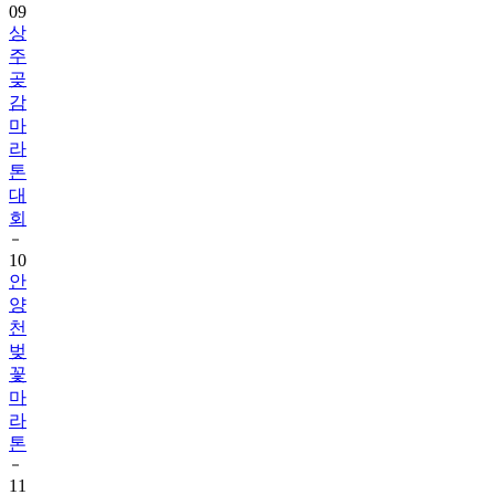
09
상
주
곶
감
마
라
톤
대
회
10
안
양
천
벚
꽃
마
라
톤
11