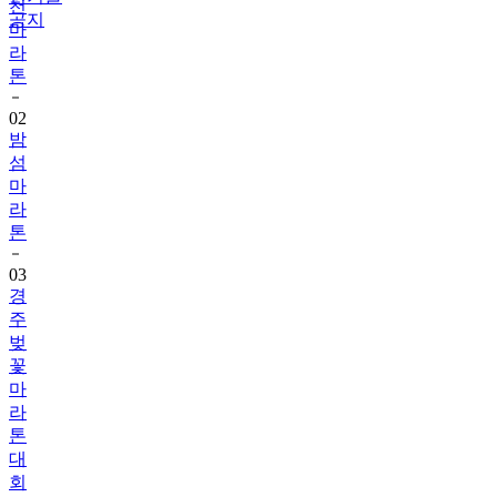
천
공지
마
라
톤
02
밤
섬
마
라
톤
03
경
주
벚
꽃
마
라
톤
대
회