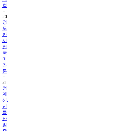
회
20
청
도
반
시
전
국
마
라
톤
21
청
계
산,
인
릉
산
일
주