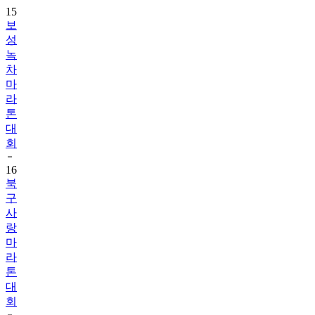
15
보
성
녹
차
마
라
톤
대
회
16
북
구
사
랑
마
라
톤
대
회