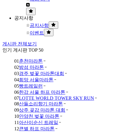
공지사항
공지사항
이벤트
게시판 전체보기
인기 게시판 TOP 50
01
춘천마라톤
02
밤섬 마라톤
03
경주 벚꽃 마라톤대회
04
희망 서울마라톤
05
빵트레일런
06
한강 서울 하프 마라톤
07
LOTTE WORLD TOWER SKY RUN
08
산들소리향기 마라톤
09
상주 곶감 마라톤 대회
10
안양천 벚꽃 마라톤
11
아산이순신 트레일
12
큰별 하프 마라톤