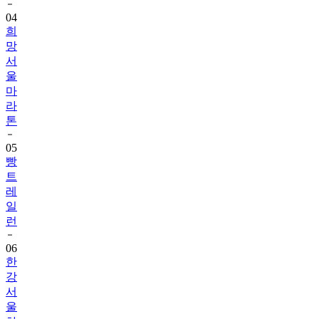
04
희
망
서
울
마
라
톤
05
빵
트
레
일
런
06
한
강
서
울