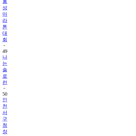
홍
성
마
라
톤
대
회
49
나
는
솔
로
런
50
인
천
서
구
청
장