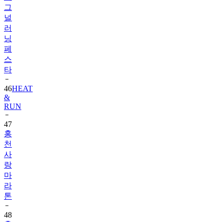
그
널
러
닝
페
스
타
46
HEAT
&
RUN
47
홍
천
사
랑
마
라
톤
48