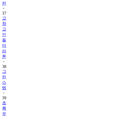
런
37
고
창
고
인
돌
마
라
톤
38
그
린
스
텝
39
초
록
우