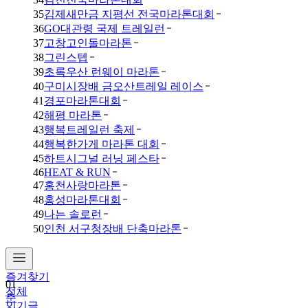
35
김제새만금 지평선 전국마라톤대회
36
GO대관령 국제 트레일런
37
고창고인돌마라톤
38
그린스텝
39
초록우산 런웨이 마라톤
40
구미시장배 금오산트레일 레이스
41
경포마라톤대회
42
해평 마라톤
43
행복트레일런 축제
44
행복한가게 마라톤 대회
45
하트시그널 러닝 페스타
46
HEAT & RUN
47
홍천사랑마라톤
48
홍성마라톤대회
49
나는 솔로런
50
인천 서구청장배 단축마라톤
즐겨찾기
01
전체
춘
인기글