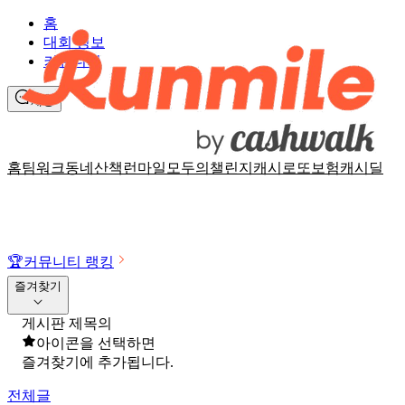
홈
대회 정보
커뮤니티
채팅
홈
팀워크
동네산책
런마일
모두의챌린지
캐시로또
보험
캐시딜
🏆
커뮤니티 랭킹
즐겨찾기
게시판 제목의
아이콘을 선택하면
즐겨찾기에 추가됩니다.
전체글