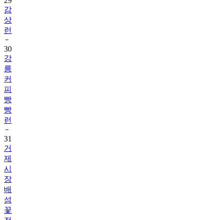
29
감
상
런
30
강
릉
커
피
빵
빵
런
31
거
제
시
장
배
섬
꽃