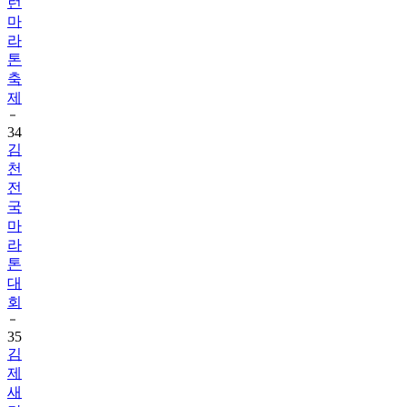
런
마
라
톤
축
제
34
김
천
전
국
마
라
톤
대
회
35
김
제
새