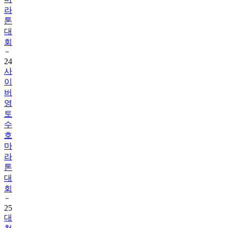
라
톤
대
회
24
사
이
버
영
토
수
호
마
라
톤
대
회
25
대