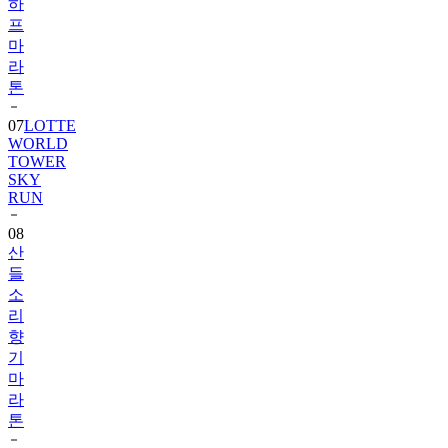
하
프
마
라
톤
07
LOTTE
WORLD
TOWER
SKY
RUN
08
산
들
소
리
향
기
마
라
톤