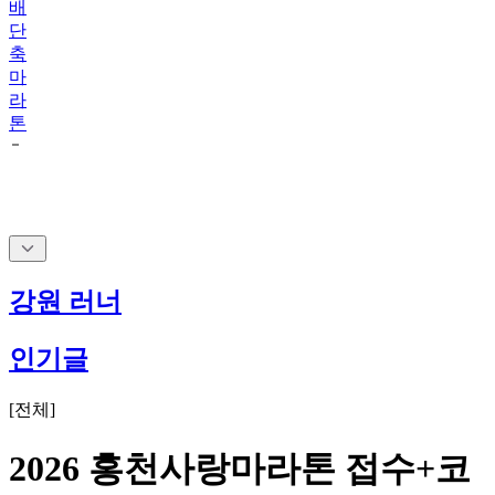
배
단
축
마
라
톤
강원 러너
인기글
[
전체
]
2026 홍천사랑마라톤 접수+코