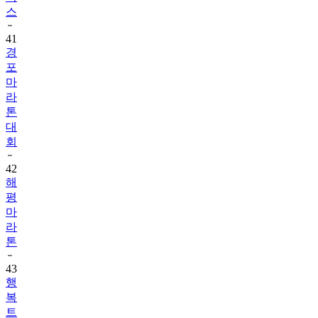
스
41
경
포
마
라
톤
대
회
42
해
평
마
라
톤
43
행
복
트