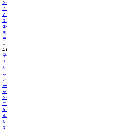
산
런
웨
이
마
라
톤
40
구
미
시
장
배
금
오
산
트
레
일
레
이