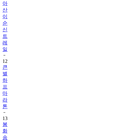
아
산
이
순
신
트
레
일
12
큰
별
하
프
마
라
톤
13
봉
화
송