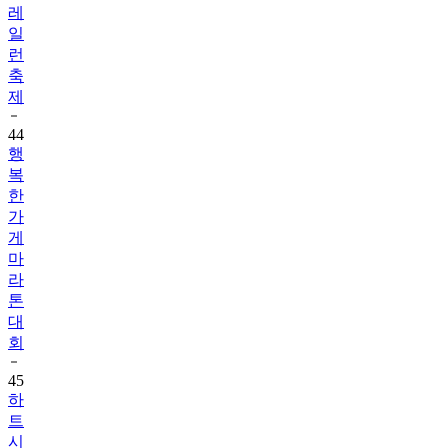
레
일
런
축
제
44
행
복
한
가
게
마
라
톤
대
회
45
하
트
시