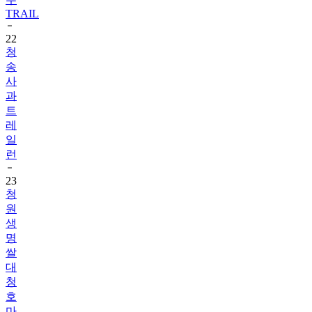
TRAIL
22
청
송
사
과
트
레
일
런
23
청
원
생
명
쌀
대
청
호
마