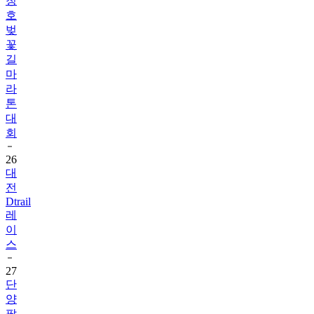
청
호
벚
꽃
길
마
라
톤
대
회
26
대
전
Dtrail
레
이
스
27
단
양
팔