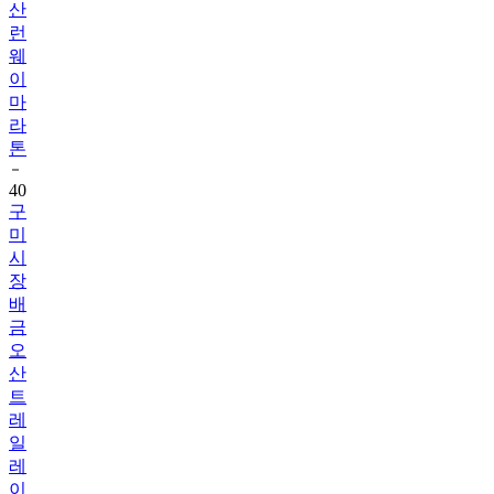
산
런
웨
이
마
라
톤
40
구
미
시
장
배
금
오
산
트
레
일
레
이