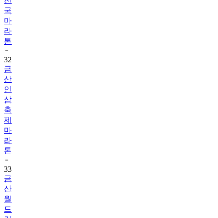
전
국
마
라
톤
32
금
산
인
삼
축
제
마
라
톤
33
금
산
월
드