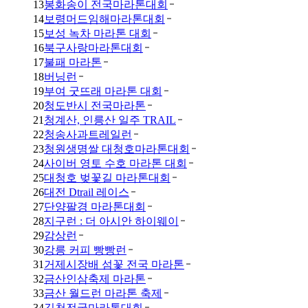
13
봉화송이 전국마라톤대회
14
보령머드임해마라톤대회
15
보성 녹차 마라톤 대회
16
북구사랑마라톤대회
17
불패 마라톤
18
버닝런
19
부여 굿뜨래 마라톤 대회
20
청도반시 전국마라톤
21
청계산, 인릉산 일주 TRAIL
22
청송사과트레일런
23
청원생명쌀 대청호마라톤대회
24
사이버 영토 수호 마라톤 대회
25
대청호 벚꽃길 마라톤대회
26
대전 Dtrail 레이스
27
단양팔경 마라톤대회
28
지구런 : 더 아시안 하이웨이
29
감상런
30
강릉 커피 빵빵런
31
거제시장배 섬꽃 전국 마라톤
32
금산인삼축제 마라톤
33
금산 월드런 마라톤 축제
34
김천전국마라톤대회