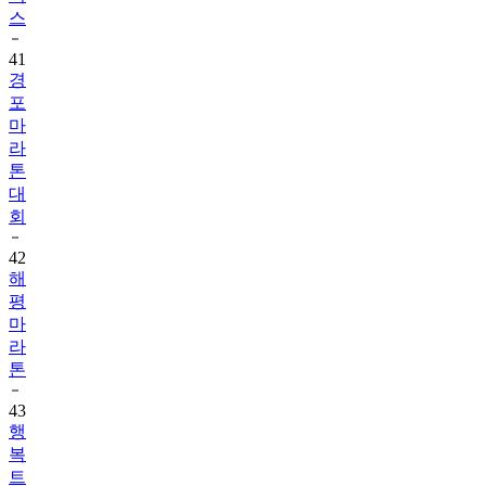
스
41
경
포
마
라
톤
대
회
42
해
평
마
라
톤
43
행
복
트