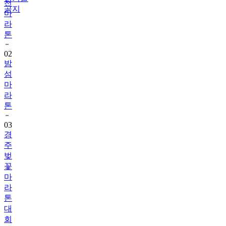
천
공지
마
라
톤
02
밤
섬
마
라
톤
03
경
주
벚
꽃
마
라
톤
대
회