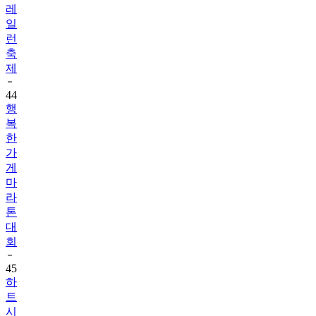
레
일
런
축
제
44
행
복
한
가
게
마
라
톤
대
회
45
하
트
시