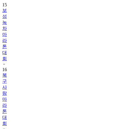
15
보
성
녹
차
마
라
톤
대
회
16
북
구
사
랑
마
라
톤
대
회