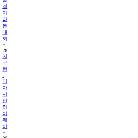
경
마
라
톤
대
회
28
지
구
런
:
더
아
시
안
하
이
웨
이