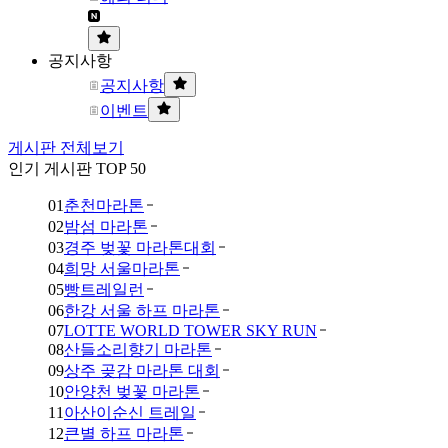
공지사항
공지사항
이벤트
게시판 전체보기
인기 게시판 TOP 50
01
춘천마라톤
02
밤섬 마라톤
03
경주 벚꽃 마라톤대회
04
희망 서울마라톤
05
빵트레일런
06
한강 서울 하프 마라톤
07
LOTTE WORLD TOWER SKY RUN
08
산들소리향기 마라톤
09
상주 곶감 마라톤 대회
10
안양천 벚꽃 마라톤
11
아산이순신 트레일
12
큰별 하프 마라톤