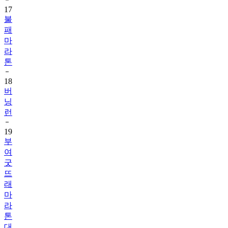
17
불
패
마
라
톤
18
버
닝
런
19
부
여
굿
뜨
래
마
라
톤
대