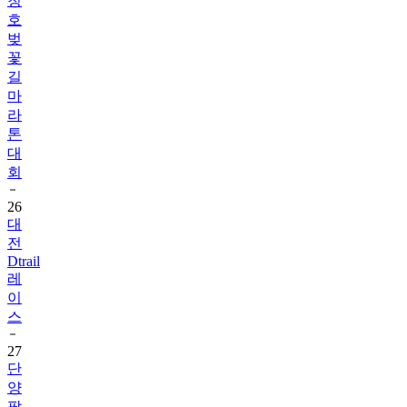
청
호
벚
꽃
길
마
라
톤
대
회
26
대
전
Dtrail
레
이
스
27
단
양
팔