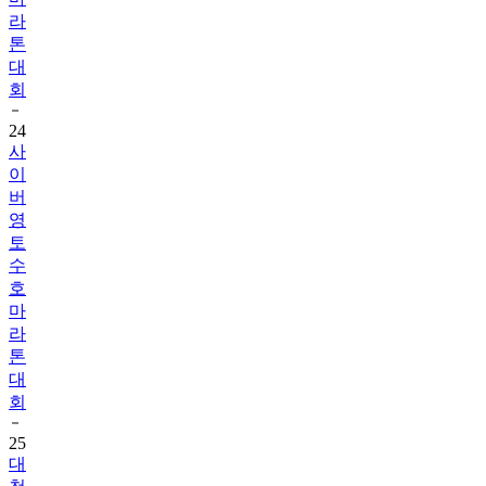
라
톤
대
회
24
사
이
버
영
토
수
호
마
라
톤
대
회
25
대