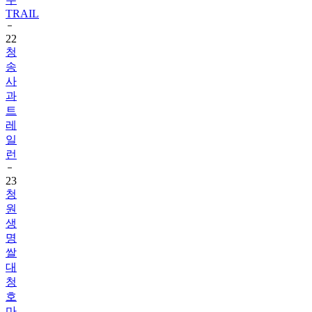
TRAIL
22
청
송
사
과
트
레
일
런
23
청
원
생
명
쌀
대
청
호
마