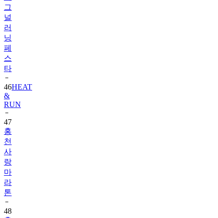
그
널
러
닝
페
스
타
46
HEAT
&
RUN
47
홍
천
사
랑
마
라
톤
48