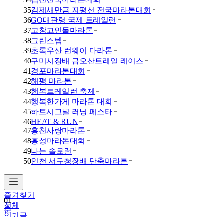
35
김제새만금 지평선 전국마라톤대회
36
GO대관령 국제 트레일런
37
고창고인돌마라톤
38
그린스텝
39
초록우산 런웨이 마라톤
40
구미시장배 금오산트레일 레이스
41
경포마라톤대회
42
해평 마라톤
43
행복트레일런 축제
44
행복한가게 마라톤 대회
45
하트시그널 러닝 페스타
46
HEAT & RUN
47
홍천사랑마라톤
48
홍성마라톤대회
49
나는 솔로런
50
인천 서구청장배 단축마라톤
즐겨찾기
01
전체
춘
인기글