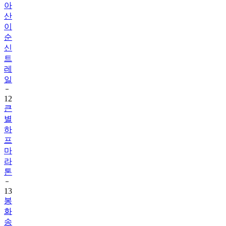
아
산
이
순
신
트
레
일
12
큰
별
하
프
마
라
톤
13
봉
화
송