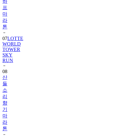
하
프
마
라
톤
07
LOTTE
WORLD
TOWER
SKY
RUN
08
산
들
소
리
향
기
마
라
톤