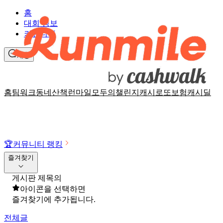
홈
대회 정보
커뮤니티
채팅
홈
팀워크
동네산책
런마일
모두의챌린지
캐시로또
보험
캐시딜
🏆
커뮤니티 랭킹
즐겨찾기
게시판 제목의
아이콘을 선택하면
즐겨찾기에 추가됩니다.
전체글