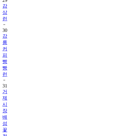
29
감
상
런
30
강
릉
커
피
빵
빵
런
31
거
제
시
장
배
섬
꽃