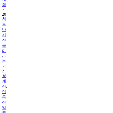
회
20
청
도
반
시
전
국
마
라
톤
21
청
계
산,
인
릉
산
일
주