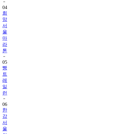
04
희
망
서
울
마
라
톤
05
빵
트
레
일
런
06
한
강
서
울