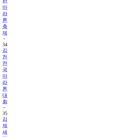
런
마
라
톤
축
제
34
김
천
전
국
마
라
톤
대
회
35
김
제
새