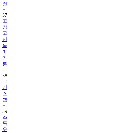
런
37
고
창
고
인
돌
마
라
톤
38
그
린
스
텝
39
초
록
우