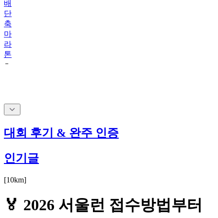
배
단
축
마
라
톤
대회 후기 & 완주 인증
인기글
[
10km
]
🏅 2026 서울런 접수방법부터