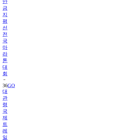
만
금
지
평
선
전
국
마
라
톤
대
회
36
GO
대
관
령
국
제
트
레
일