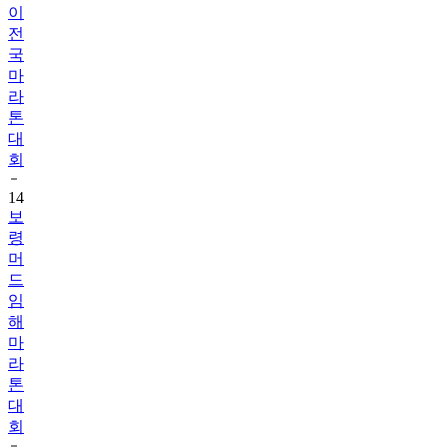
이
전
국
마
라
톤
대
회
14
보
령
머
드
임
해
마
라
톤
대
회