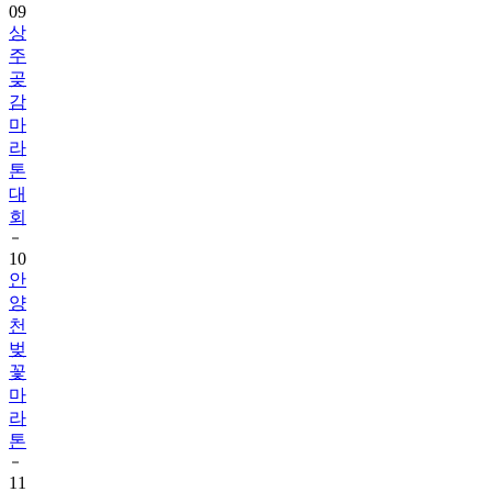
09
상
주
곶
감
마
라
톤
대
회
10
안
양
천
벚
꽃
마
라
톤
11