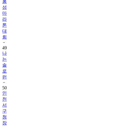
홍
성
마
라
톤
대
회
49
나
는
솔
로
런
50
인
천
서
구
청
장