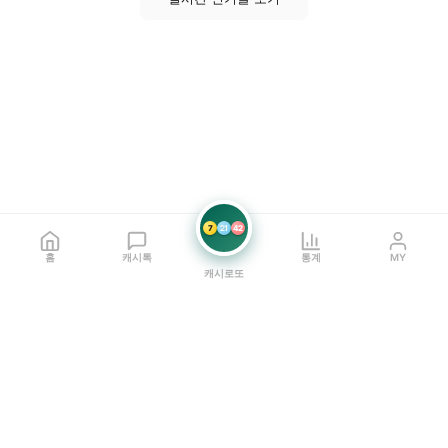
7
21
42
홈
캐시톡
통계
MY
캐시로또