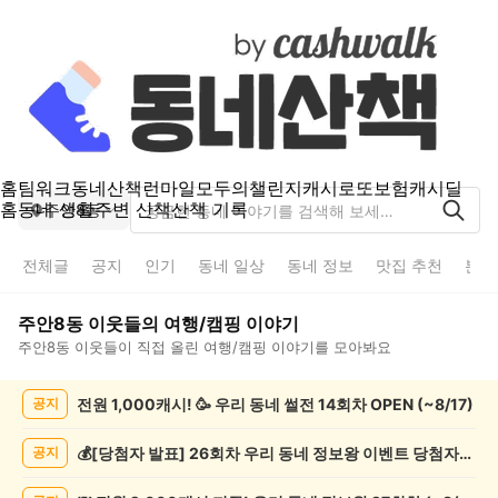
홈
팀워크
동네산책
런마일
모두의챌린지
캐시로또
보험
캐시딜
홈
동네 생활
주변 산책
산책 기록
주안8동
전체글
공지
인기
동네 일상
동네 정보
맛집 추천
분실
주안8동
이웃들의
여행/캠핑
이야기
주안8동
이웃들이 직접 올린
여행/캠핑
이야기를 모아봐요
주
전원 1,000캐시! 🥳 우리 동네 썰전 14회차 OPEN (~8/17)
공지
안
8
동
💰[당첨자 발표] 26회차 우리 동네 정보왕 이벤트 당첨자를 발표합니다!
공지
여
행/