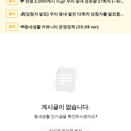
💸 전원 2,000캐시 지급! 우리 동네 정보왕 27회차 (~8/10)
공지
캠
핑
💰[당첨자 발표] 우리 동네 썰전 12회차 당첨자를 발표합니다!
공지
게
시
글
📢동네생활 커뮤니티 운영정책 (25.08 ver)
공지
목
록
게시글이 없습니다.
동네생활 인기글을 확인하시겠어요?
실시간 인기글 보기