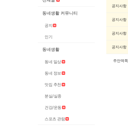
임/
오
공지사항
락
동네생활 커뮤니티
게
공지사항
시
공지
글
목
공지사항
인기
록
공지사항
동네생활
주안역쪽
동네 일상
동네 정보
맛집 추천
분실/실종
건강/운동
스포츠 관람