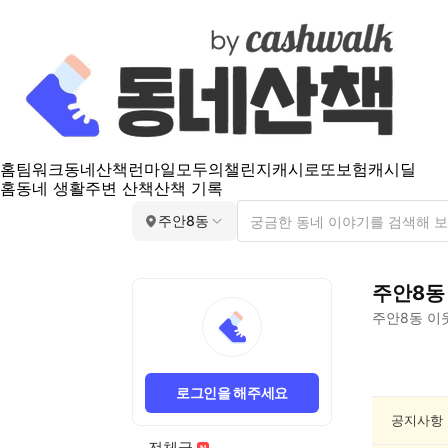
홈
팀워크
동네산책
런마일
모두의챌린지
캐시로또
보험
캐시딜
홈
동네 생활
주변 산책
산책 기록
주안8동
주안8동
주안8동
이
주
안
로그인을 해주세요
8
동
공지사항
게
전체글