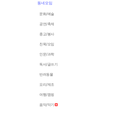
동네모임
문화/예술
공연/축제
종교/봉사
친목/모임
인문/과학
독서/글쓰기
반려동물
요리/제조
여행/캠핑
음악/악기