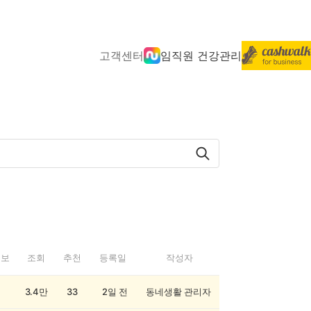
고객센터
임직원 건강관리
정보
조회
추천
등록일
작성자
3.4만
33
2일 전
동네생활 관리자