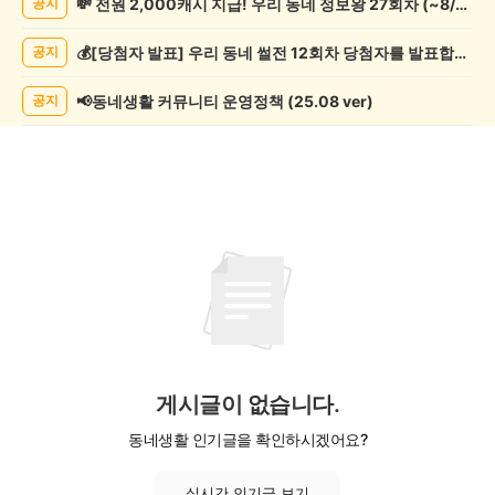
💸 전원 2,000캐시 지급! 우리 동네 정보왕 27회차 (~8/10)
공지
제
조
💰[당첨자 발표] 우리 동네 썰전 12회차 당첨자를 발표합니다!
공지
게
시
글
📢동네생활 커뮤니티 운영정책 (25.08 ver)
공지
목
록
게시글이 없습니다.
동네생활 인기글을 확인하시겠어요?
실시간 인기글 보기