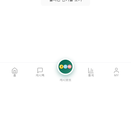
7
21
42
홈
캐시톡
통계
MY
캐시로또