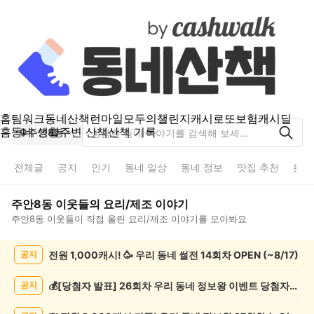
홈
팀워크
동네산책
런마일
모두의챌린지
캐시로또
보험
캐시딜
홈
동네 생활
주변 산책
산책 기록
주안8동
전체글
공지
인기
동네 일상
동네 정보
맛집 추천
분실
주안8동
이웃들의
요리/제조
이야기
주안8동
이웃들이 직접 올린
요리/제조
이야기를 모아봐요
주
전원 1,000캐시! 🥳 우리 동네 썰전 14회차 OPEN (~8/17)
공지
안
8
동
💰[당첨자 발표] 26회차 우리 동네 정보왕 이벤트 당첨자를 발표합니다!
공지
요
리/