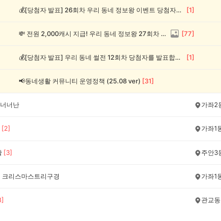
💰[당첨자 발표] 26회차 우리 동네 정보왕 이벤트 당첨자를 발표합니다!
[
1
]
💸 전원 2,000캐시 지급! 우리 동네 정보왕 27회차 (~8/10)
[
77
]
💰[당첨자 발표] 우리 동네 썰전 12회차 당첨자를 발표합니다!
[
1
]
📢동네생활 커뮤니티 운영정책 (25.08 ver)
[
31
]
너너난
가좌2
[
2
]
가좌1
활
[
3
]
주안3
 크리스마스트리구경
가좌1
8
]
관교동