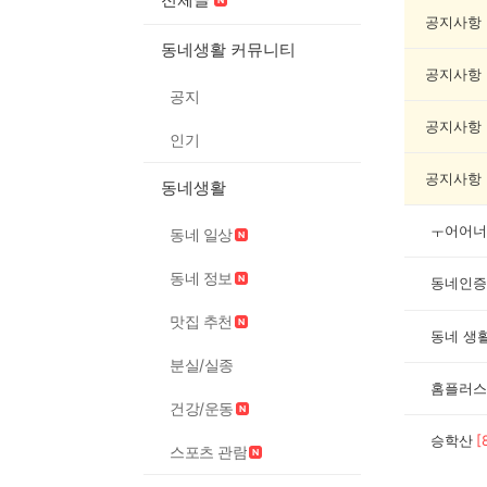
네
인
공지사항
증
동네생활 커뮤니티
했
공지사항
어
공지
요
게
공지사항
인기
시
글
공지사항
동네생활
목
록
ㅜ어어너
동네 일상
동네 정보
동네인증
맛집 추천
동네 생
분실/실종
홈플러스
건강/운동
승학산
[
스포츠 관람