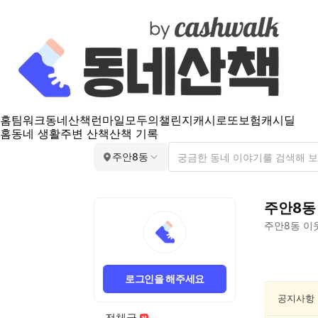
홈
팀워크
동네산책
런마일
모두의챌린지
캐시로또
보험
캐시딜
홈
동네 생활
주변 산책
산책 기록
주안8동
주안8동
주안8동
이
주
안
로그인을 해주세요
8
동
공지사항
동
전체글