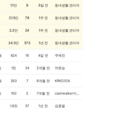
1.1만
9
5일 전
동네생활 관리자
21.5만
78
1주 전
동네생활 관리자
2.2만
24
1주 전
동네생활 관리자
24.5만
573
1년 전
동네생활 관리자
동
624
16
4일 전
주예진
동
1천
34
2개월 전
차현승
동
263
7
6개월 전
KRKG1GX
동
150
2
7개월 전
cashwalker이진현
1.8천
57
1년 전
김종필