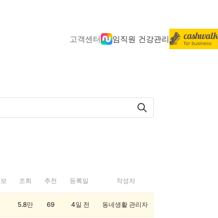
고객센터
임직원 건강관리
정보
조회
추천
등록일
작성자
5.8만
69
4일 전
동네생활 관리자