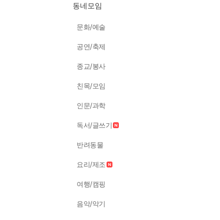
동네모임
문화/예술
공연/축제
종교/봉사
친목/모임
인문/과학
독서/글쓰기
반려동물
요리/제조
여행/캠핑
음악/악기