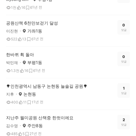
1년 전
1천
16
6
공원산책 6천만보걷기 달성
0
가좌1동
댓글
이진현
1년 전
522
13
6
한바퀴 휙 돌아
0
부평1동
댓글
박민재
1년 전
1.3천
16
6
🌳인천광역시 남동구 논현동 늘솔길 공원🌳
1
논현동
댓글
지후
1년 전
400
11
1
지난주 월미공원 산책중 한컷이에요
2
주안8동
댓글
김수영
1년 전
485
5
2