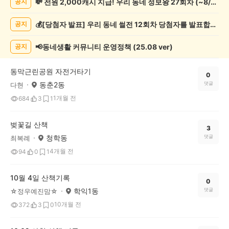
💸 전원 2,000캐시 지급! 우리 동네 정보왕 27회차 (~8/10)
공지
기
록
💰[당첨자 발표] 우리 동네 썰전 12회차 당첨자를 발표합니다!
공지
자
랑
하
📢동네생활 커뮤니티 운영정책 (25.08 ver)
공지
기
게
동막근린공원 자전거타기
시
0
동춘2동
댓글
다현
글
목
1개월 전
684
3
1
록
벚꽃길 산책
3
청학동
댓글
최복례
4개월 전
94
0
1
10월 4일 산책기록
0
학익1동
댓글
☆정우예진맘☆
10개월 전
372
3
0