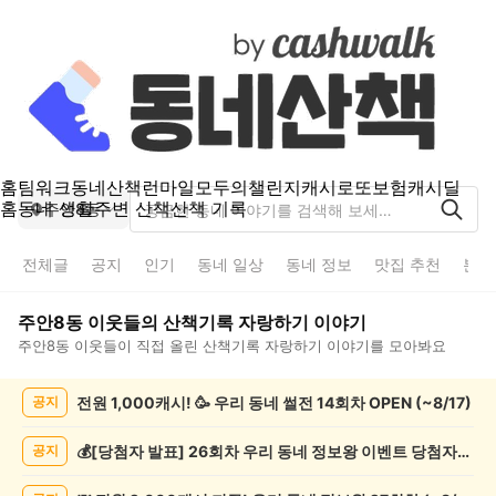
홈
팀워크
동네산책
런마일
모두의챌린지
캐시로또
보험
캐시딜
홈
동네 생활
주변 산책
산책 기록
주안8동
전체글
공지
인기
동네 일상
동네 정보
맛집 추천
분실
주안8동
이웃들의
산책기록 자랑하기
이야기
주안8동
이웃들이 직접 올린
산책기록 자랑하기
이야기를 모아봐요
주
전원 1,000캐시! 🥳 우리 동네 썰전 14회차 OPEN (~8/17)
공지
안
8
동
💰[당첨자 발표] 26회차 우리 동네 정보왕 이벤트 당첨자를 발표합니다!
공지
산
책