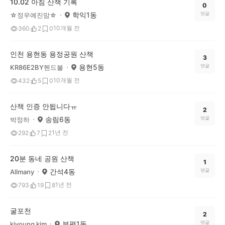
10.02 아침 산책 기록
0
학익1동
댓글
☆정우예진맘☆
10개월 전
360
2
0
인천 용현동 용정공원 산책
3
용현5동
댓글
KR86E2BY헨드볼
10개월 전
432
5
0
산책 인증 안됩니다ㅠ
2
송림6동
댓글
박정하
1년 전
292
7
2
20분 동네 공원 산책
1
간석4동
댓글
Allmany
1년 전
793
19
8
굴포천
2
부평1동
댓글
kiyoung kim