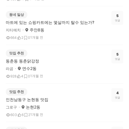
동네 일상
5
댓글
마트에 있는 쇼핑카트에는 몇살까지 탈수 있는가?
주안8동
지티에치
1개월 전
664
2
0
맛집 추천
5
댓글
동춘동 동춘닭강정
연수2동
라곰
1개월 전
928
4
0
맛집 추천
4
댓글
인천남동구 논현동 맛집
논현2동
그로구
1개월 전
603
6
2