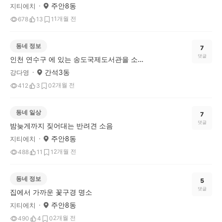
주안8동
지티에치
1개월 전
678
13
1
동네 정보
7
댓글
인천 연수구 에 있는 송도국제도서관을 소개합니다
간석3동
강다영
2개월 전
412
3
0
동네 일상
7
댓글
밤늦게까지 짖어대는 반려견 소음
주안8동
지티에치
2개월 전
488
11
1
동네 정보
5
댓글
집에서 가까운 꽃구경 명소
주안8동
지티에치
2개월 전
490
4
0