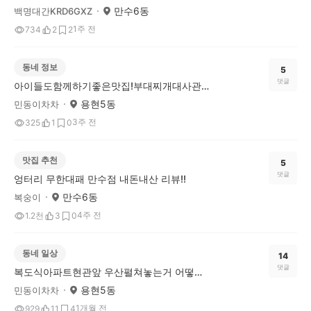
만수6동
백명대간KRD6GXZ
1주 전
734
2
2
동네 정보
5
댓글
아이들도함께하기좋은맛집!부대찌개대사관인하대점
용현5동
민동이차차
3주 전
325
1
0
맛집 추천
5
댓글
엉터리 무한대패 만수점 내돈내산 리뷰!!
만수6동
복숭이
4주 전
1.2천
3
0
동네 일상
14
댓글
복도식아파트현관앞 우산펼쳐놓는거 어떻게 생각하나요?
용현5동
민동이차차
1개월 전
929
11
4