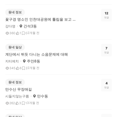
동네 정보
12
댓글
꽃구경 명소인 인천대공원에 튤립을 보고 왔습니다~
간석3동
강다영
2개월 전
360
1
0
동네 일상
7
댓글
계단에서 뛰듯 다니는 소음문제에 대해
주안8동
지티에치
2개월 전
345
6
2
동네 정보
4
댓글
만수산 무장애길
만수동
시들지않는구름
3개월 전
262
3
1