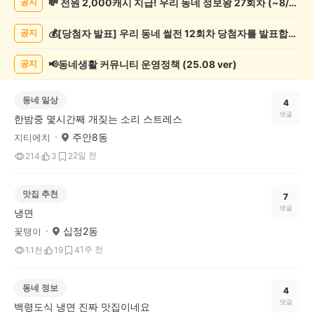
💸 전원 2,000캐시 지급! 우리 동네 정보왕 27회차 (~8/10)
공지
글
게
💰[당첨자 발표] 우리 동네 썰전 12회차 당첨자를 발표합니다!
공지
시
글
목
📢동네생활 커뮤니티 운영정책 (25.08 ver)
공지
록
동네 일상
4
댓글
한밤중 몇시간째 개짖는 소리 스트레스
주안8동
지티에치
2일 전
214
3
2
맛집 추천
7
댓글
냉면
십정2동
꽃탱이
1주 전
1.1천
19
4
동네 정보
4
댓글
백령도식 냉면 진짜 맛집이네요