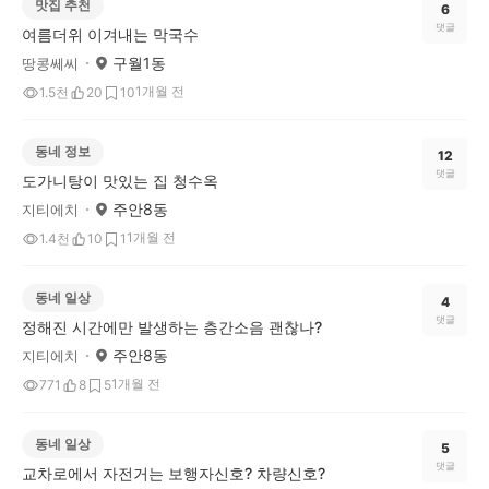
맛집 추천
6
댓글
여름더위 이겨내는 막국수
구월1동
땅콩쎄씨
1개월 전
1.5천
20
10
동네 정보
12
댓글
도가니탕이 맛있는 집 청수옥
주안8동
지티에치
1개월 전
1.4천
10
1
동네 일상
4
댓글
정해진 시간에만 발생하는 층간소음 괜찮나?
주안8동
지티에치
1개월 전
771
8
5
동네 일상
5
댓글
교차로에서 자전거는 보행자신호? 차량신호?