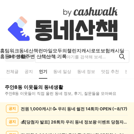
홈
팀워크
동네산책
런마일
모두의챌린지
캐시로또
보험
캐시딜
홈
동네 생활
주변 산책
산책 기록
주안8동
전체글
공지
인기
동네 일상
동네 정보
맛집 추천
분실
주안8동
이웃들의 동네생활
주안8동
이웃들이 직접 올린 동네 정보, 후기, 질문들을 모아봐요
주
전원 1,000캐시! 🥳 우리 동네 썰전 14회차 OPEN (~8/17)
공지
안
8
동
💰[당첨자 발표] 26회차 우리 동네 정보왕 이벤트 당첨자를 발표합니다!
공지
인
기