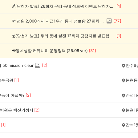
💰[당첨자 발표] 26회차 우리 동네 정보왕 이벤트 당첨자를 발표합니다!
[
1
]
💸 전원 2,000캐시 지급! 우리 동네 정보왕 27회차 (~8/10)
[
77
]
💰[당첨자 발표] 우리 동네 썰전 12회차 당첨자를 발표합니다!
[
1
]
📢동네생활 커뮤니티 운영정책 (25.08 ver)
[
31
]
0 mission clear
[
2
]
만수6
호수공원
[
1
]
논현동
운동이 아닐까?
[
2
]
간석1
병원은 백신의성지
[
2
]
논현1
[
1
]
간석1