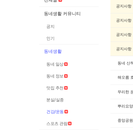
강/
운
공지사항
동
동네생활 커뮤니티
게
공지사항
시
공지
글
목
공지사항
인기
록
공지사항
동네생활
동네 산책 5
동네 일상
동네 정보
해오름 
맛집 추천
무리한 
분실/실종
뿌리요양
건강/운동
중앙공원
스포츠 관람