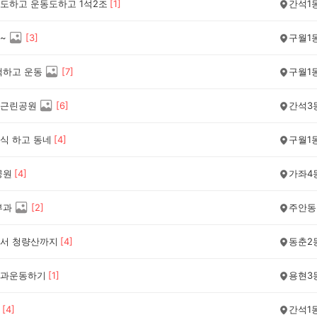
도하고 운동도하고 1석2조
[
1
]
간석1
~
[
3
]
구월1
책하고 운동
[
7
]
구월1
근린공원
[
6
]
간석3
식 하고 동네
[
4
]
구월1
공원
[
4
]
가좌4
부과
[
2
]
주안동
서 청량산까지
[
4
]
동춘2
과운동하기
[
1
]
용현3
[
4
]
간석1