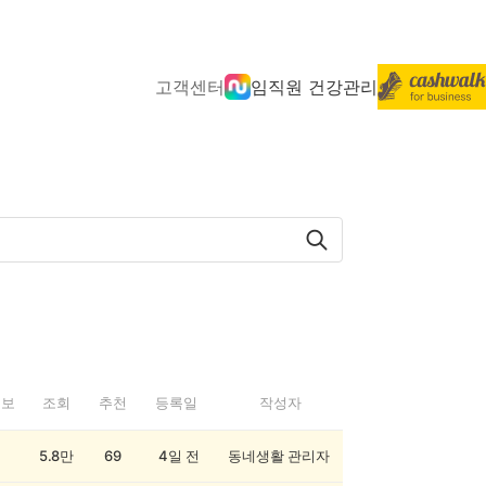
고객센터
임직원 건강관리
정보
조회
추천
등록일
작성자
5.8만
69
4일 전
동네생활 관리자