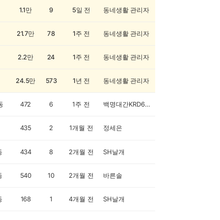
1.1만
9
5일 전
동네생활 관리자
21.7만
78
1주 전
동네생활 관리자
2.2만
24
1주 전
동네생활 관리자
24.5만
573
1년 전
동네생활 관리자
동
472
6
1주 전
백명대간KRD6GXZ
435
2
1개월 전
정세은
동
434
8
2개월 전
SH날개
동
540
10
2개월 전
바른솔
동
168
1
4개월 전
SH날개