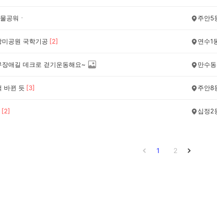
물공워ㆍ
주안5
장미공원 국학기공
[
2
]
연수1
무장애길 데크로 걷기운동해요~
만수동
 바뀐 듯
[
3
]
주안8
[
2
]
십정2
1
2