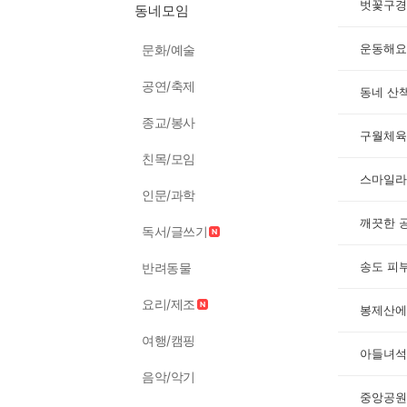
벗꽃구경
동네모임
운동해요
문화/예술
공연/축제
동네 산
종교/봉사
구월체육
친목/모임
스마일라
인문/과학
깨끗한 
독서/글쓰기
송도 피
반려동물
요리/제조
봉제산에
여행/캠핑
아들녀석
음악/악기
중앙공원