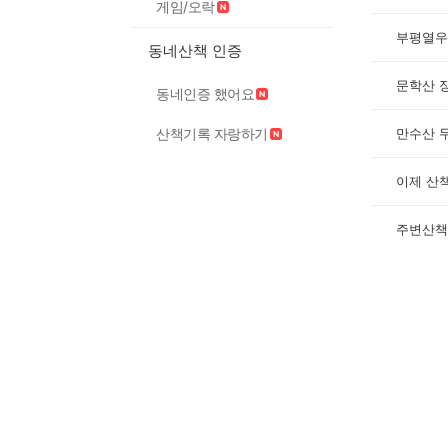
게임/오락
부평열우
동네산책 인증
문학산 
동네인증 했어요
만수산 
산책기록 자랑하기
이제 산책
주변산책