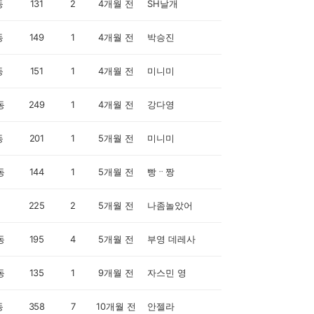
동
131
2
4개월 전
SH날개
동
149
1
4개월 전
박승진
동
151
1
4개월 전
미니미
동
249
1
4개월 전
강다영
동
201
1
5개월 전
미니미
동
144
1
5개월 전
빵ᆢ짱
225
2
5개월 전
나좀놀았어
동
195
4
5개월 전
부영 데레사
동
135
1
9개월 전
자스민 영
동
358
7
10개월 전
안젤라