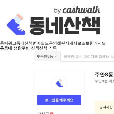
홈
팀워크
동네산책
런마일
모두의챌린지
캐시로또
보험
캐시딜
홈
동네 생활
주변 산책
산책 기록
주안8동
주안8동
주안8동
이
주
안
로그인을 해주세요
8
동
공지사항
건
전체글