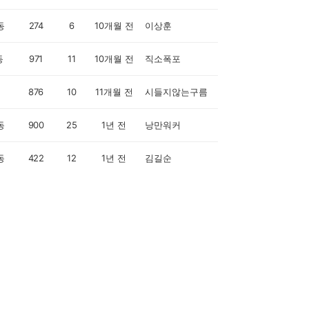
동
274
6
10개월 전
이상훈
동
971
11
10개월 전
직소폭포
876
10
11개월 전
시들지않는구름
동
900
25
1년 전
낭만워커
동
422
12
1년 전
김길순