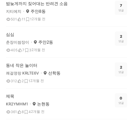
밤늦게까지 짖어대는 반려견 소음
7
주안8동
댓글
지티에치
2개월 전
501
11
1
심심
2
주안2동
댓글
춘장이쌈장이
2개월 전
405
7
3
동네 작은 놀이터
2
선학동
댓글
쾌걸명랑 KRLTE6V
2개월 전
312
2
1
제목
0
논현동
댓글
KR2YMHM1
2개월 전
361
8
4