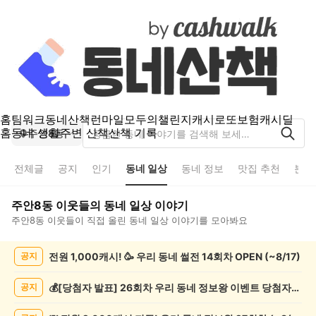
홈
팀워크
동네산책
런마일
모두의챌린지
캐시로또
보험
캐시딜
홈
동네 생활
주변 산책
산책 기록
주안8동
전체글
공지
인기
동네 일상
동네 정보
맛집 추천
분실
주안8동
이웃들의
동네 일상
이야기
주안8동
이웃들이 직접 올린
동네 일상
이야기를 모아봐요
주
전원 1,000캐시! 🥳 우리 동네 썰전 14회차 OPEN (~8/17)
공지
안
8
동
💰[당첨자 발표] 26회차 우리 동네 정보왕 이벤트 당첨자를 발표합니다!
공지
동
네