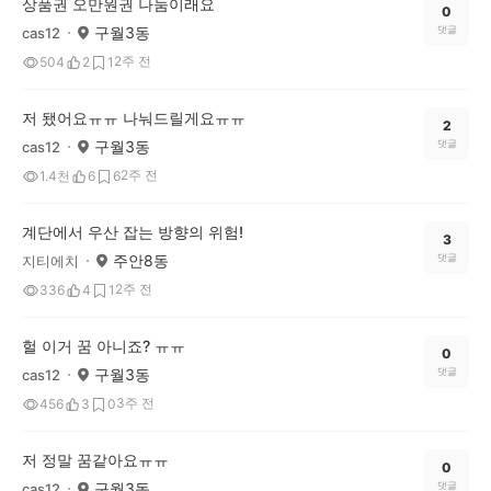
상품권 오만원권 나눔이래요
0
구월3동
댓글
cas12
2주 전
504
2
1
저 됐어요ㅠㅠ 나눠드릴게요ㅠㅠ
2
구월3동
댓글
cas12
2주 전
1.4천
6
6
계단에서 우산 잡는 방향의 위험!
3
주안8동
댓글
지티에치
2주 전
336
4
1
헐 이거 꿈 아니죠? ㅠㅠ
0
구월3동
댓글
cas12
3주 전
456
3
0
저 정말 꿈같아요ㅠㅠ
0
구월3동
댓글
cas12