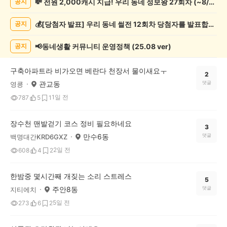
💸 전원 2,000캐시 지급! 우리 동네 정보왕 27회차 (~8/10)
공지
일
상
💰[당첨자 발표] 우리 동네 썰전 12회차 당첨자를 발표합니다!
공지
게
시
글
📢동네생활 커뮤니티 운영정책 (25.08 ver)
공지
목
록
구축아파트라 비가오면 베란다 천장서 물이새요ㅜ
2
관교동
댓글
영쿙
1일 전
787
5
1
장수천 맨발걷기 코스 정비 필요하네요
3
만수6동
댓글
백명대간KRD6GXZ
2일 전
608
4
2
한밤중 몇시간째 개짖는 소리 스트레스
5
주안8동
댓글
지티에치
5일 전
273
6
2