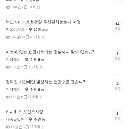
3주 전
348
2
1
복도식아파트현관앞 우산펼쳐놓는거 어떻게 생각하나요?
14
용현5동
댓글
민동이차차
1개월 전
947
12
4
마트에 있는 쇼핑카트에는 몇살까지 탈수 있는가?
5
주안8동
댓글
지티에치
1개월 전
687
2
0
정해진 시간에만 발생하는 층간소음 괜찮나?
4
주안8동
댓글
지티에치
1개월 전
776
8
5
캐시워크 포인트자랑
3
주안동
댓글
나좀놀았어
1개월 전
1.5천
5
3