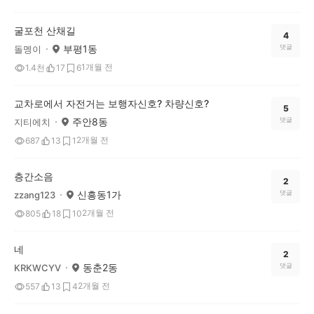
굴포천 산채길
4
부평1동
댓글
돌멩이
1개월 전
1.4천
17
6
교차로에서 자전거는 보행자신호? 차량신호?
5
주안8동
댓글
지티에치
2개월 전
687
13
1
층간소음
2
신흥동1가
댓글
zzang123
2개월 전
805
18
10
네
2
동춘2동
댓글
KRKWCYV
2개월 전
557
13
4