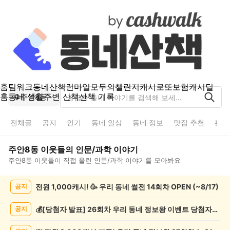
홈
팀워크
동네산책
런마일
모두의챌린지
캐시로또
보험
캐시딜
홈
동네 생활
주변 산책
산책 기록
주안8동
전체글
공지
인기
동네 일상
동네 정보
맛집 추천
분실
주안8동
이웃들의
인문/과학
이야기
주안8동
이웃들이 직접 올린
인문/과학
이야기를 모아봐요
주
전원 1,000캐시! 🥳 우리 동네 썰전 14회차 OPEN (~8/17)
공지
안
8
동
💰[당첨자 발표] 26회차 우리 동네 정보왕 이벤트 당첨자를 발표합니다!
공지
인
문/