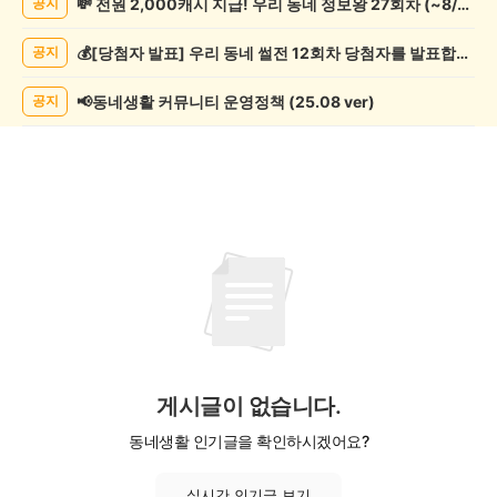
💸 전원 2,000캐시 지급! 우리 동네 정보왕 27회차 (~8/10)
공지
과
학
💰[당첨자 발표] 우리 동네 썰전 12회차 당첨자를 발표합니다!
공지
게
시
글
📢동네생활 커뮤니티 운영정책 (25.08 ver)
공지
목
록
게시글이 없습니다.
동네생활 인기글을 확인하시겠어요?
실시간 인기글 보기