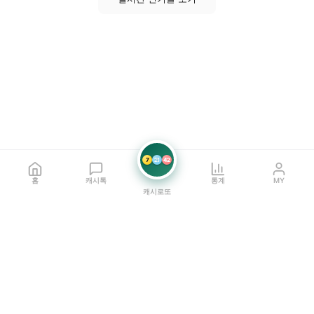
7
21
42
홈
캐시톡
통계
MY
캐시로또