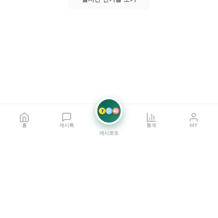
7
21
42
홈
캐시톡
통계
MY
캐시로또