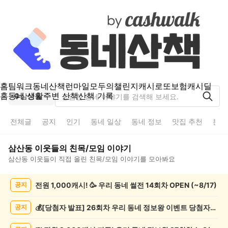
홈
팀워크
동네산책
런마일
모두의챌린지
캐시로또
보험
캐시딜
홈
동네 생활
주변 산책
산책 기록
삼산동
전체글
공지
인기
동네 일상
동네 정보
맛집 추천
분실
삼산동
이웃들의
친목/모임
이야기
삼산동
이웃들이 직접 올린
친목/모임
이야기를 모아봐요
삼
전원 1,000캐시! 🥳 우리 동네 썰전 14회차 OPEN (~8/17)
공지
산
동
친
💰[당첨자 발표] 26회차 우리 동네 정보왕 이벤트 당첨자를 발표합니다!
공지
목/
모