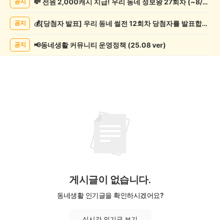
💸 전원 2,000캐시 지급! 우리 동네 정보왕 27회차 (~8/10)
공지
임
게
💰[당첨자 발표] 우리 동네 썰전 12회차 당첨자를 발표합니다!
공지
시
글
목
📢동네생활 커뮤니티 운영정책 (25.08 ver)
공지
록
게시글이 없습니다.
동네생활 인기글을 확인하시겠어요?
실시간 인기글 보기