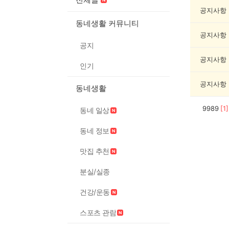
악
기
공지사항
게
동네생활 커뮤니티
시
공지사항
글
공지
목
록
공지사항
인기
공지사항
동네생활
9989
[
1
]
동네 일상
동네 정보
맛집 추천
분실/실종
건강/운동
스포츠 관람