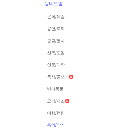
동네모임
문화/예술
공연/축제
종교/봉사
친목/모임
인문/과학
독서/글쓰기
반려동물
요리/제조
여행/캠핑
음악/악기