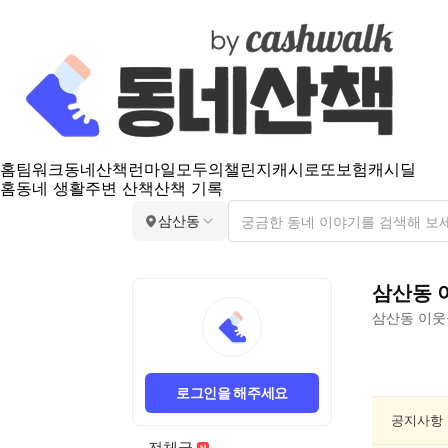
홈
팀워크
동네산책
런마일
모두의챌린지
캐시로또
보험
캐시딜
홈
동네 생활
주변 산책
산책 기록
삼산동
삼산동
삼산동
이웃
삼
산
로그인을 해주세요
동
음
공지사항
악/
전체글