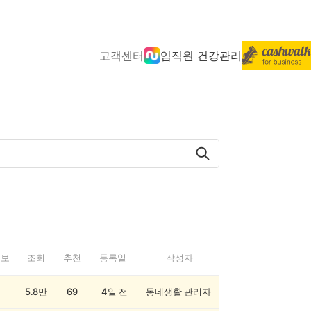
고객센터
임직원 건강관리
정보
조회
추천
등록일
작성자
5.8만
69
4일 전
동네생활 관리자