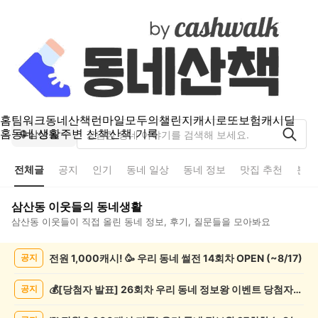
홈
팀워크
동네산책
런마일
모두의챌린지
캐시로또
보험
캐시딜
홈
동네 생활
주변 산책
산책 기록
삼산동
전체글
공지
인기
동네 일상
동네 정보
맛집 추천
분실
삼산동
이웃들의 동네생활
삼산동
이웃들이 직접 올린 동네 정보, 후기, 질문들을 모아봐요
삼
전원 1,000캐시! 🥳 우리 동네 썰전 14회차 OPEN (~8/17)
공지
산
동
전
💰[당첨자 발표] 26회차 우리 동네 정보왕 이벤트 당첨자를 발표합니다!
공지
체
글