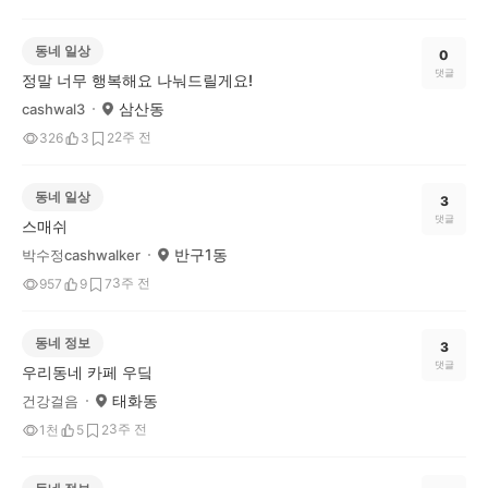
동네 일상
0
댓글
정말 너무 행복해요 나눠드릴게요!
삼산동
cashwal3
2주 전
326
3
2
동네 일상
3
댓글
스매쉬
반구1동
박수정cashwalker
3주 전
957
9
7
동네 정보
3
댓글
우리동네 카페 우딬
태화동
건강걸음
3주 전
1천
5
2