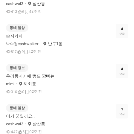
삼산동
cashwal3
2주 전
413
6
4
동네 일상
4
댓글
순지카페
반구1동
박수정cashwalker
2주 전
817
9
4
동네 정보
4
댓글
우리동네카페 뺑드 깜빠뉴
태화동
mimi
2주 전
310
0
0
동네 일상
1
댓글
이거 꿈일까요..
삼산동
cashwal3
2주 전
447
5
0