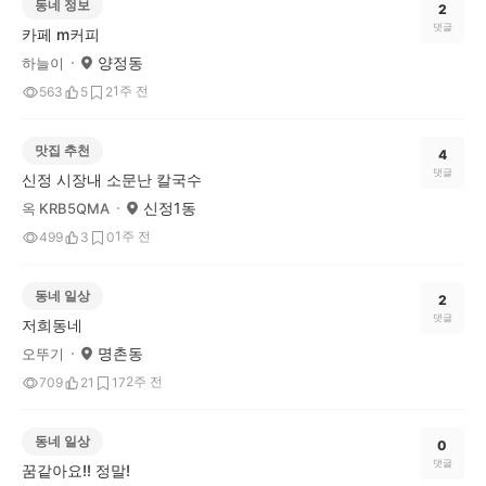
동네 정보
2
댓글
카페 m커피
양정동
하늘이
1주 전
563
5
2
맛집 추천
4
댓글
신정 시장내 소문난 칼국수
신정1동
옥 KRB5QMA
1주 전
499
3
0
동네 일상
2
댓글
저희동네
명촌동
오뚜기
2주 전
709
21
17
동네 일상
0
댓글
꿈같아요!! 정말!