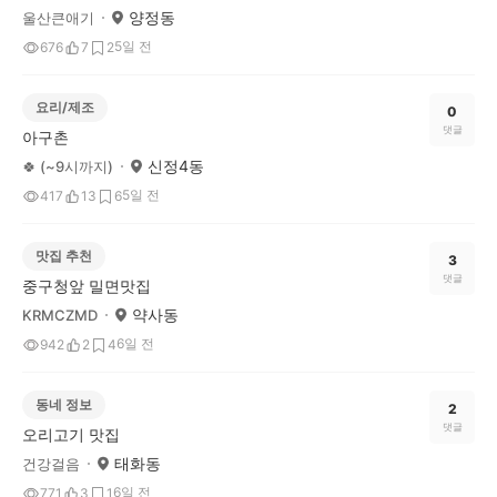
양정동
울산큰애기
5일 전
676
7
2
요리/제조
0
댓글
아구촌
신정4동
🍀 (~9시까지)
5일 전
417
13
6
맛집 추천
3
댓글
중구청앞 밀면맛집
약사동
KRMCZMD
6일 전
942
2
4
동네 정보
2
댓글
오리고기 맛집
태화동
건강걸음
6일 전
771
3
1