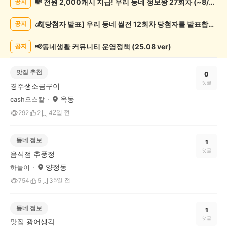
💸 전원 2,000캐시 지급! 우리 동네 정보왕 27회차 (~8/10)
공지
게
시
💰[당첨자 발표] 우리 동네 썰전 12회차 당첨자를 발표합니다!
공지
글
목
록
📢동네생활 커뮤니티 운영정책 (25.08 ver)
공지
맛집 추천
0
댓글
경주생소금구이
옥동
cash오스칼
2일 전
292
2
4
동네 정보
1
댓글
음식점 추풍정
양정동
하늘이
5일 전
754
5
3
동네 정보
1
댓글
맛집 광어생각