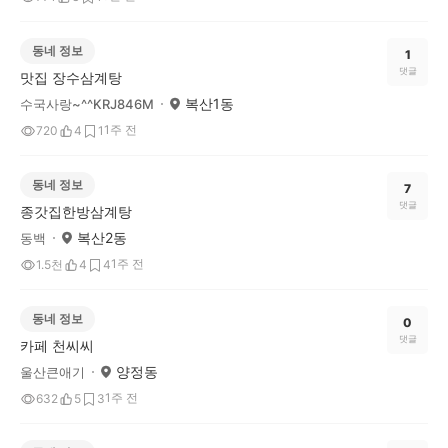
동네 정보
1
댓글
맛집 장수삼계탕
복산1동
수국사랑~^^KRJ846M
1주 전
720
4
1
동네 정보
7
댓글
종갓집한방삼계탕
복산2동
동백
1주 전
1.5천
4
4
동네 정보
0
댓글
카페 천씨씨
양정동
울산큰애기
1주 전
632
5
3