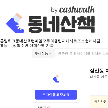
홈
팀워크
동네산책
런마일
모두의챌린지
캐시로또
보험
캐시딜
홈
동네 생활
주변 산책
산책 기록
삼산동
삼산동
삼산동
이웃
삼
산
로그인을 해주세요
동
게
공지사항
임/
전체글