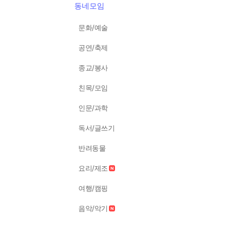
동네모임
문화/예술
공연/축제
종교/봉사
친목/모임
인문/과학
독서/글쓰기
반려동물
요리/제조
여행/캠핑
음악/악기