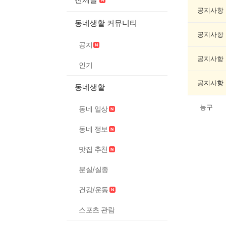
오
락
공지사항
게
동네생활 커뮤니티
시
공지사항
글
공지
목
록
공지사항
인기
공지사항
동네생활
농구
동네 일상
동네 정보
맛집 추천
분실/실종
건강/운동
스포츠 관람