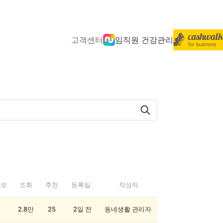
고객센터
임직원 건강관리
정보
조회
추천
등록일
작성자
2.8만
25
2일 전
동네생활 관리자